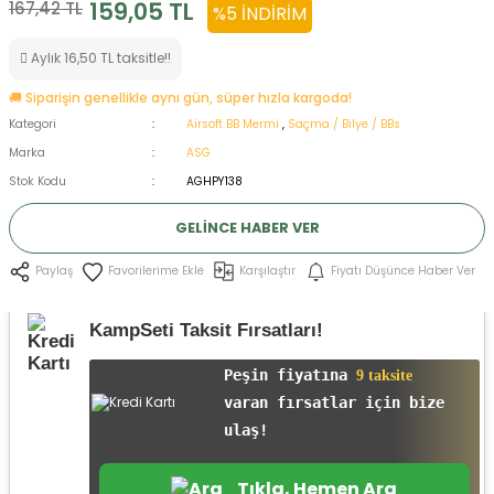
159,05 TL
167,42 TL
%5 İNDIRIM
ksesuarları
e, Tabure
Aylık 16,50 TL taksitle!!
a Mermisi
🚚 Siparişin genellikle aynı gün, süper hızla kargoda!
Kategori
Airsoft BB Mermi
,
Saçma / Bilye / BBs
ermisi
rları
Marka
ASG
Stok Kodu
AGHPY138
uk
GELINCE HABER VER
Karşılaştır
Fiyatı Düşünce Haber Ver
Paylaş
KampSeti Taksit Fırsatları!
a
uk
Peşin fiyatına
9 taksite
varan fırsatlar için bize
calar
ulaş!
Tıkla, Hemen Ara