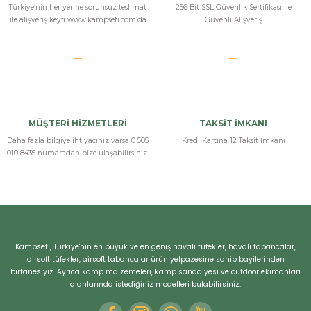
Türkiye’nin her yerine sorunsuz teslimat
256 Bit SSL Güvenlik Sertifikası İle
ile alışveriş keyfi www.kampseti.com’da
Güvenli Alışveriş
MÜŞTERİ HİZMETLERİ
TAKSİT İMKANI
Daha fazla bilgiye ihtiyacınız varsa 0 505
Kredi Kartına 12 Taksit İmkanı
010 8435 numaradan bize ulaşabilirsiniz.
Kampseti, Türkiye'nin en büyük ve en geniş havalı tüfekler, havalı tabancalar,
airsoft tüfekler, airsoft tabancalar ürün yelpazesine sahip bayilerinden
birtanesiyiz. Ayrıca kamp malzemeleri, kamp sandalyesi ve outdoor ekimanları
alanlarında istediğiniz modelleri bulabilirsiniz.