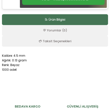
r
📝 Ürün Bilgisi
💬 Yorumlar (0)
💳 Taksit Seçenekleri
Kalibre: 4.5 mm
Ağırlık: 0.13 gram
Renk: Beyaz
1000 adet
Bu ürüne ilk yorumu siz yapın!
Yorum Yaz
BEDAVA KARGO
GÜVENLİ ALIŞVERİŞ