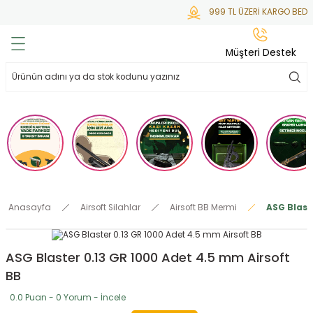
999 TL ÜZERİ KARGO BEDAV
Geri Dön
Geri Dön
Geri Dön
Geri Dön
Geri Dön
Müşteri Destek
lar
hlar
irsoft
tdoor
ak
 Gas
alar
alar
/ BBs
çaklar
ekler
i
Tüfekler
rı
esuarları
Anasayfa
Airsoft Silahlar
Airsoft BB Mermi
ASG Blast
bancalar
ksesuarı
i
ları
letleri
ASG Blaster 0.13 GR 1000 Adet 4.5 mm Airsoft
ekler
lar
a
BB
ekler
 Temizlik
abılar
0.0 Puan - 0 Yorum - İncele