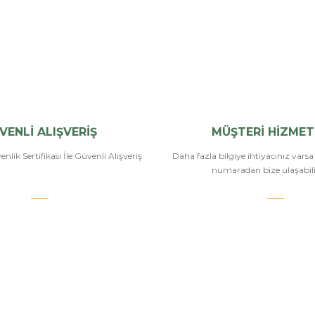
Bu ürüne ilk yorumu siz yapın!
Yorum Yaz
VENLİ ALIŞVERİŞ
MÜŞTERİ HİZMET
nlik Sertifikası İle Güvenli Alışveriş
Daha fazla bilgiye ihtiyacınız vars
numaradan bize ulaşabilir
.COM
SİPARİŞ VE ÖDEME
POPÜLER