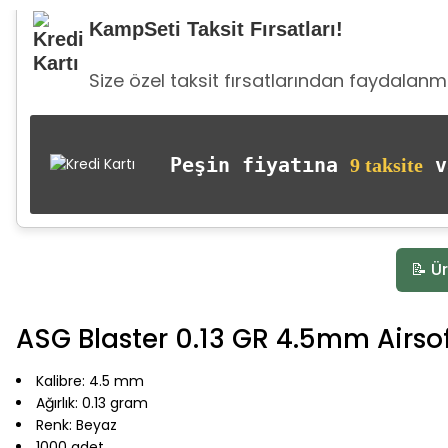
KampSeti Taksit Fırsatları!
Size özel taksit fırsatlarından faydalanma
Peşin fiyatına
va
9 taksite
📝 Ür
ASG Blaster 0.13 GR 4.5mm Airso
Kalibre: 4.5 mm
Ağırlık: 0.13 gram
Renk: Beyaz
1000 adet