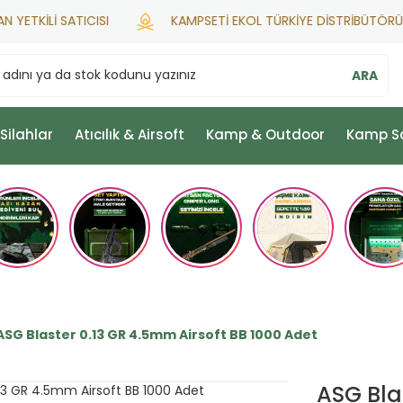
TKİLİ SATICISI
KAMPSETİ EKOL TÜRKİYE DİSTRİBÜTÖRÜ
ARA
 Silahlar
Atıcılık & Airsoft
Kamp & Outdoor
Kamp S
ASG Blaster 0.13 GR 4.5mm Airsoft BB 1000 Adet
ASG Bla