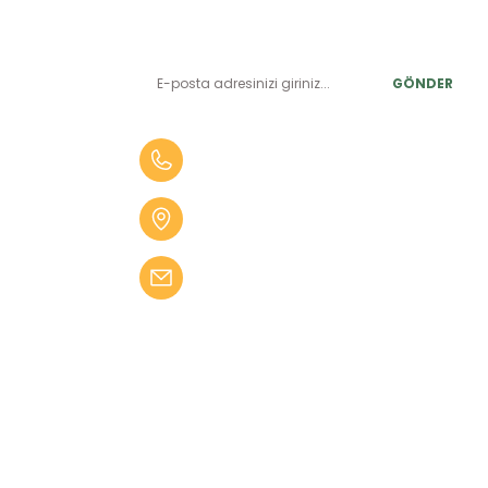
LER
Yeniliklerden ve benzersiz fırsatlardan önce siz haberdar
olun.
r
GÖNDER
alar
er
0 (505) 010 84 35
alar
Aydın Mah. 4275 Sok. No:2 A
fekler
Karabağlar İZMİR
 Tüfekler
bilgi@kampseti.com
abancalar
fekler