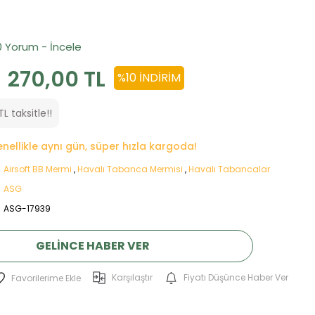
0 Yorum - İncele
270,00 TL
%10 İNDIRIM
TL taksitle!!
genellikle aynı gün, süper hızla kargoda!
Airsoft BB Mermi
,
Havalı Tabanca Mermisi
,
Havalı Tabancalar
ASG
ASG-17939
GELINCE HABER VER
Karşılaştır
Fiyatı Düşünce Haber Ver