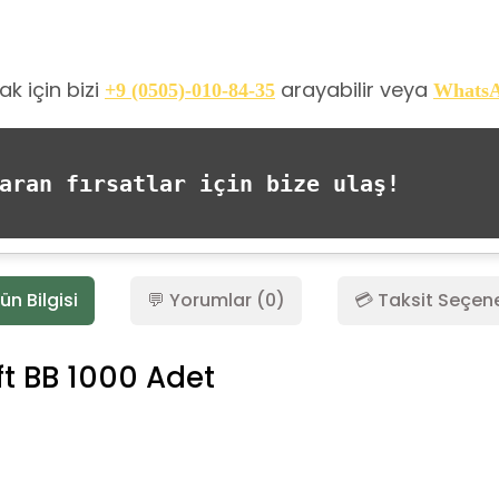
k için bizi
arayabilir veya
+9 (0505)-010-84-35
Whats
ran fırsatlar için bize ulaş!
ün Bilgisi
💬 Yorumlar (0)
💳 Taksit Seçene
ft BB 1000 Adet