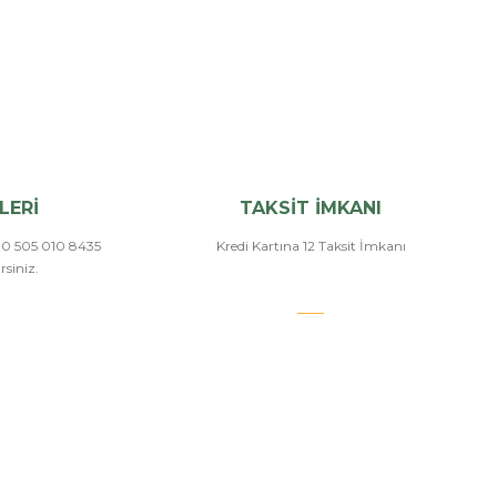
LERİ
TAKSİT İMKANI
a 0 505 010 8435
Kredi Kartına 12 Taksit İmkanı
siniz.
E-BÜLTEN ABONELİK