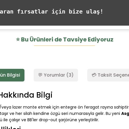
ran fırsatlar için bize ulaş!
⭐️ Bu Ürünleri de Tavsiye Ediyoruz
5.0 Puan - 2 Yorumlar
 Gr + 10 Adet Havalı Tabanca Tüpü
ün Bilgisi
💬 Yorumlar (3)
💳 Taksit Seçene
649,00 TL
13
Hakkında Bilgi
750,00 TL
ve/veya lazer monte etmek için entegre ön feragat rayına sahiptir
SEPETE EKLE
 taşır ve her silah kendine özgü seri numarasıyla gelir. Bu yeni
Asg
 çalışır ve BB'ler drop-out şarjörüne yerleştirilir.