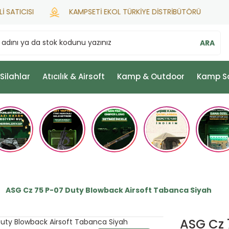
SI
KAMPSETİ EKOL TÜRKİYE DİSTRİBÜTÖRÜ
ARA
 Silahlar
Atıcılık & Airsoft
Kamp & Outdoor
Kamp S
ASG Cz 75 P-07 Duty Blowback Airsoft Tabanca Siyah
ASG Cz 