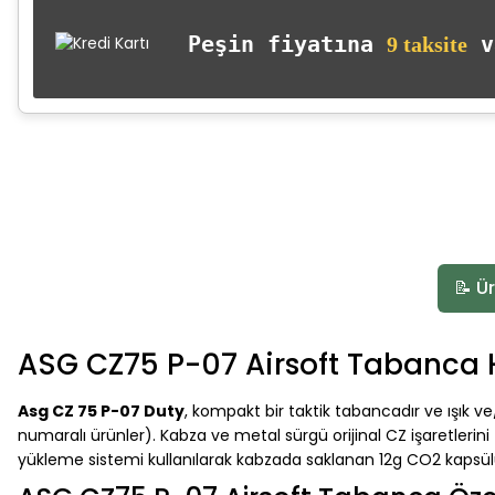
Peşin fiyatına
va
9 taksite
4.9 Puan - 15 Yorumlar
ASG Metal Susturucu
Airsoft BB Mermi 0.20
📝 Ür
665,00 TL
%5
%
ASG CZ75 P-07 Airsoft Tabanca 
700,00 TL
Asg CZ 75 P-07 Duty
, kompakt bir taktik tabancadır ve ışık 
SEPETE EKLE
numaralı ürünler). Kabza ve metal sürgü orijinal CZ işaretlerini
yükleme sistemi kullanılarak kabzada saklanan 12g CO2 kapsülü ile