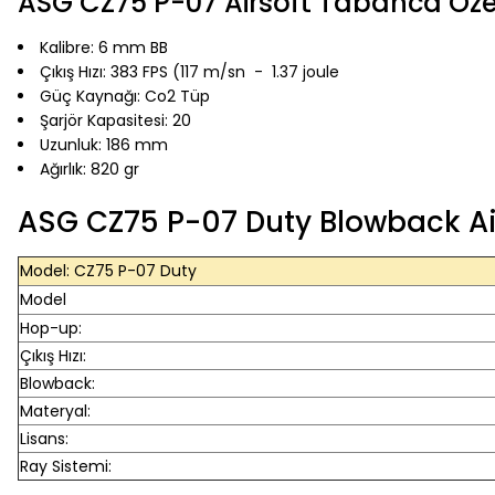
ASG CZ75 P-07 Airsoft Tabanca Özel
Kalibre: 6 mm BB
Çıkış Hızı: 383 FPS (117 m/sn - 1.37 joule
Güç Kaynağı: Co2 Tüp
Şarjör Kapasitesi: 20
Uzunluk: 186 mm
Ağırlık: 820 gr
ASG CZ75 P-07 Duty Blowback Air
Model: CZ75 P-07 Duty
Model
Hop-up:
Çıkış Hızı:
Blowback:
Materyal:
Lisans:
Ray Sistemi: