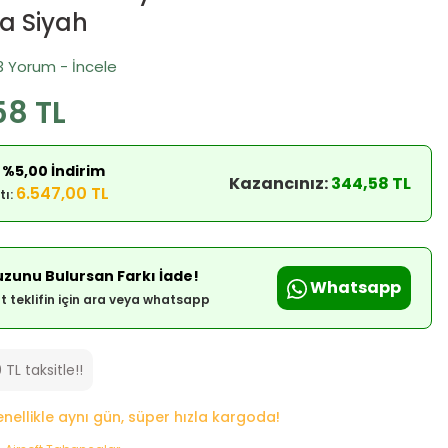
a Siyah
3 Yorum - İncele
58 TL
 %5,00 İndirim
Kazancınız:
344,58 TL
6.547,00 TL
tı:
zunu Bulursan Farkı İade!
Whatsapp
at teklifin için ara veya whatsapp
 TL taksitle!!
genellikle aynı gün, süper hızla kargoda!