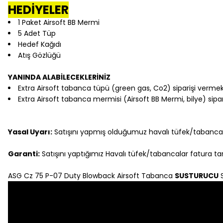
HEDİYELER
1 Paket Airsoft BB Mermi
5 Adet Tüp
Hedef Kağıdı
Atış Gözlüğü
YANINDA ALABİLECEKLERİNİZ
Extra Airsoft tabanca tüpü (green gas, Co2) siparişi vermek
Extra Airsoft tabanca mermisi (Airsoft BB Mermi, bilye) sipa
Yasal Uyarı:
Satışını yapmış olduğumuz havalı tüfek/tabancala
Garanti:
Satışını yaptığımız Havalı tüfek/tabancalar fatura tari
ASG Cz 75 P-07 Duty Blowback Airsoft Tabanca
SUSTURUCU
S