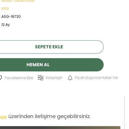
Airsoft Tabancalar
ASG
ASG-16720
12 Ay
SEPETE EKLE
HEMEN AL
Karşılaştır
Fiyatı Düşünce Haber Ver
üzerinden iletişime geçebilirsiniz.
App