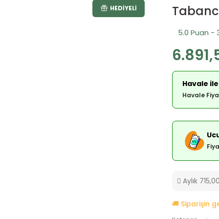
Tabanc
HEDIYELI
5.0 Puan - 
6.891,
Havale ile
Havale Fiya
Ucu
Fiy
Aylık 715,00
🚚 Siparişin 