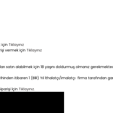
 için
Tıklayınız
rişi vermek için
Tıklayınız
rı satın alabilmek için 18 yaşını doldurmuş olmanız gerekmekted
hinden itibaren 1 (BİR) Yıl İthalatçı/imalatçı firma tarafından gara
iparişi İçin
Tıklayınız.