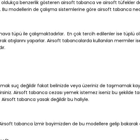
 oldukça benzerlik gösteren airsoft tabanca ve airsoft tüfekler den
Bu modellerin de çalışma sistemlerine göre airsoft tabanca nedir
va tüpü ile çalışmaktadırlar. En çok tercih edilenler ise tüplü o
k atışlarını yaparlar. Airsoft tabancalarda kullanılan mermiler i
ır.
 taşımak suç değildir fakat belinizde veya üzeriniz de taşımamak kay
lirsiniz. Airsoft tabanca cezası yemek istemez iseniz bu şekilde 
 Airsoft tabanca yasak değildir bu haliyle.
Airsoft tabanca İzmir bayimizden de bu modellere gelip bakarak da