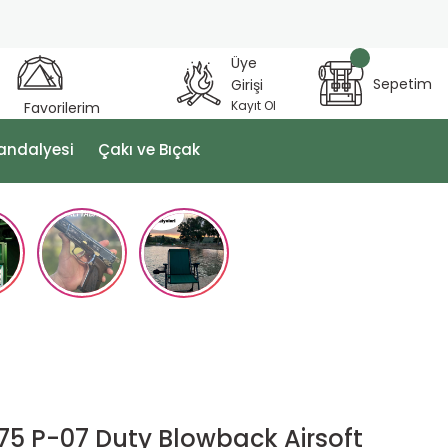
Üye
Sepetim
Girişi
Kayıt Ol
Favorilerim
andalyesi
Çakı ve Bıçak
75 P-07 Duty Blowback Airsoft