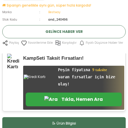
🚚 Siparişin genellikle aynı gün, süper hızla kargoda!
ksesuarları
e, Tabure
Marka
Bestway
Stok Kodu
and_240496
a Mermisi
GELINCE HABER VER
ermisi
rları
Karşılaştır
Fiyatı Düşünce Haber Ver
Paylaş
uk
KampSeti Taksit Fırsatları!
Peşin fiyatına
9 taksite
varan fırsatlar için bize
ulaş!
a
uk
Tıkla, Hemen Ara
calar
📝 Ürün Bilgisi