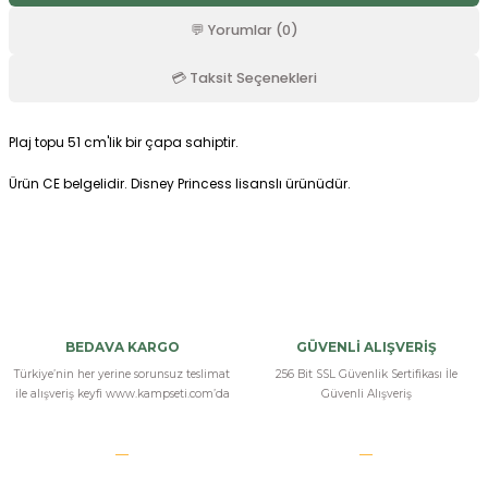
r
💬 Yorumlar (0)
💳 Taksit Seçenekleri
Plaj topu 51 cm'lik bir çapa sahiptir.
Ürün CE belgelidir. Disney Princess lisanslı ürünüdür.
Bu ürüne ilk yorumu siz yapın!
Yorum Yaz
BEDAVA KARGO
GÜVENLİ ALIŞVERİŞ
Türkiye’nin her yerine sorunsuz teslimat
256 Bit SSL Güvenlik Sertifikası İle
ile alışveriş keyfi www.kampseti.com’da
Güvenli Alışveriş