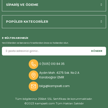
SİPARİŞ VE ÖDEME
POPÜLER KATEGORİLER
Bizi Arayın
E-BÜLTEN ABONELİK
Yeniliklerden ve benzersiz fırsatlardan önce siz haberdar olun.
GÖNDER
0 (505) 010 84 35
Aydın Mah. 4275 Sok. No:2 A
Karabağlar İZMİR
bilgi@kampseti.com
Tüm bilgileriniz 256bit SSL Sertifikası ile korunmaktadır.
©2023 kampseti.com Tüm Hakları Saklıdır