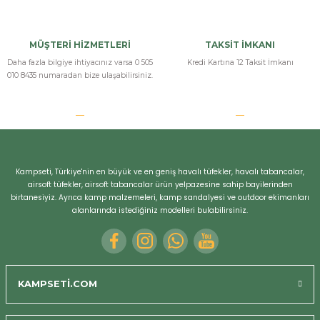
MÜŞTERİ HİZMETLERİ
TAKSİT İMKANI
Daha fazla bilgiye ihtiyacınız varsa 0 505
Kredi Kartına 12 Taksit İmkanı
010 8435 numaradan bize ulaşabilirsiniz.
Kampseti, Türkiye'nin en büyük ve en geniş havalı tüfekler, havalı tabancalar,
airsoft tüfekler, airsoft tabancalar ürün yelpazesine sahip bayilerinden
birtanesiyiz. Ayrıca kamp malzemeleri, kamp sandalyesi ve outdoor ekimanları
alanlarında istediğiniz modelleri bulabilirsiniz.
KAMPSETİ.COM