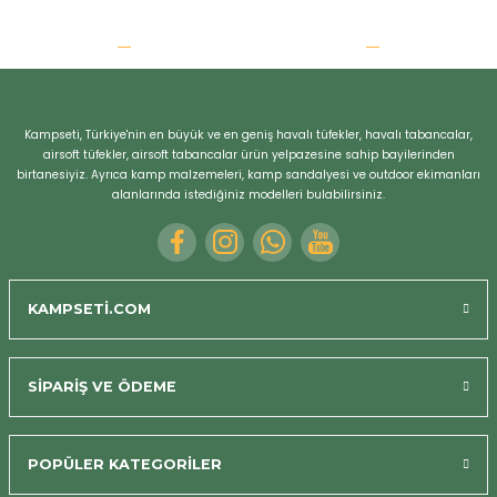
Kampseti, Türkiye'nin en büyük ve en geniş havalı tüfekler, havalı tabancalar,
airsoft tüfekler, airsoft tabancalar ürün yelpazesine sahip bayilerinden
birtanesiyiz. Ayrıca kamp malzemeleri, kamp sandalyesi ve outdoor ekimanları
alanlarında istediğiniz modelleri bulabilirsiniz.
KAMPSETİ.COM
SİPARİŞ VE ÖDEME
POPÜLER KATEGORİLER
Bizi Arayın