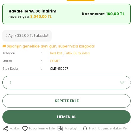
ksesuarları
e, Tabure
Havale ile %5,00 İndirim
Kazancınız:
160,00 TL
3.040,00 TL
Havale Fiyatı:
a Mermisi
Aylık 332,00 TL taksitle!!
ermisi
rları
🚚 Siparişin genellikle aynı gün, süper hızla kargoda!
uk
Kategori
Red Dot
,
Tüfek Dürbünleri
Marka
COMET
Stok Kodu
CMT-RD007
a
uk
SEPETE EKLE
calar
HEMEN AL
Karşılaştır
Fiyatı Düşünce Haber Ver
Paylaş