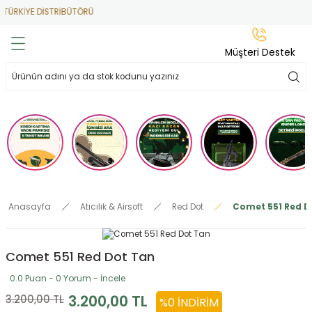
TÜRKİYE DİSTRİBÜTÖRÜ
Geri Dön
Geri Dön
Geri Dön
Geri Dön
Geri Dön
Müşteri Destek
lar
hlar
irsoft
tdoor
ak
 Gas
alar
alar
/ BBs
çaklar
ekler
i
Tüfekler
rı
esuarları
Anasayfa
Atıcılık & Airsoft
Red Dot
Comet 551 Red D
bancalar
ksesuarı
i
ları
letleri
Comet 551 Red Dot Tan
ekler
Aleti
a
0.0 Puan - 0 Yorum - İncele
ekler
lar
 Temizlik
abılar
3.200,00 TL
3.200,00 TL
%0 İNDIRIM