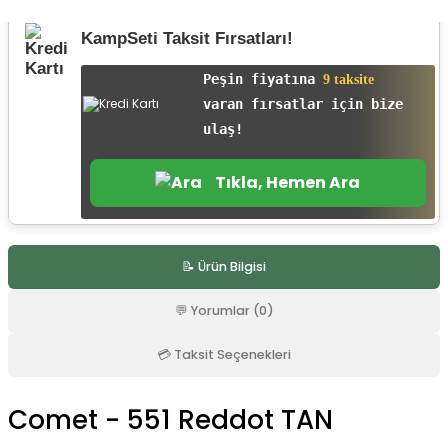
r
KampSeti Taksit Fırsatları!
Peşin fiyatına
9 taksite
varan fırsatlar için bize
ulaş!
Tıkla, Hemen Ara
📝 Ürün Bilgisi
💬 Yorumlar (0)
💳 Taksit Seçenekleri
Comet - 551 Reddot TAN