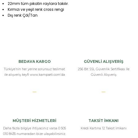
22mm tüm pikatin raylara takılır.
Kırmızı ve yeşil renk cross rengi
Dış renk Çöl/Tan
Bu ürüne ilk yorumu siz yapın!
Yorum Yaz
BEDAVA KARGO
GÜVENLİ ALIŞVERİŞ
Türkiye’nin her yerine sorunsuz teslimat
256 Bit SSL Güvenlik Sertifikası İle
ile alışveriş keyfi www.kampseti.com’da
Güvenli Alışveriş
MÜŞTERİ HİZMETLERİ
TAKSİT İMKANI
Daha fazla bilgiye ihtiyacınız varsa 0 505
Kredi Kartına 12 Taksit İmkanı
010 8435 numaradan bize ulaşabilirsiniz.