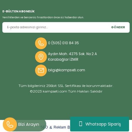
E-BÜLTEN ABONELİK
Yeniliklerden ve benzersiz fırsatlardan önce siz haberdar olun.
GÖNDER
0 (505) 010 84 35
Aydın Mah. 4275 Sok. No:2 A
Karabağlar İZMİR
bilgi@kampseti.com
Tüm bilgileriniz 256bit SSL Sertifikası ile korunmaktadır.
©2023 kampseti.com Tüm Hakları Saklıdır
Whatsapp Sipariş
arat
ify
&
By
SEO
Reklam