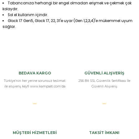
Tabancanıza herhangi bir engel olmadan erişmek ve çekmek çok
kolaydır.
Sol el kullanım içindir.
Glock 17 Gen5, Glock 17, 22, 31'e uyar (Gen 1,2,3,4)'e mükemmel uyum
sağlar.
Bu ürüne ilk yorumu siz yapın!
Yorum Yaz
BEDAVA KARGO
GÜVENLİ ALIŞVERİŞ
Türkiye’nin her yerine sorunsuz teslimat
256 Bit SSL Güvenlik Sertifikası İle
ile alışveriş keyfi www.kampseti.com’da
Güvenli Alışveriş
MÜŞTERİ HİZMETLERİ
TAKSİT İMKANI