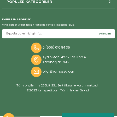
POPÜLER KATEGORİLER
Bizi Arayın
E-BÜLTEN ABONELİK
Yeniliklerden ve benzersiz fırsatlardan önce siz haberdar olun.
GÖNDER
0 (505) 010 84 35
Aydın Mah. 4275 Sok. No:2 A
Karabağlar İZMİR
bilgi@kampseti.com
Tüm bilgileriniz 256bit SSL Sertifikası ile korunmaktadır.
©2023 kampseti.com Tüm Hakları Saklıdır