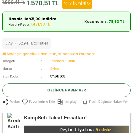
1.570,51 TL
1.890,41 TL
%17 İNDIRIM
ksesuarları
e, Tabure
Havale ile %5,00 İndirim
Kazancınız:
78,53 TL
a Mermisi
1.491,98 TL
Havale Fiyatı:
ermisi
rları
Aylık 162,94 TL taksitle!!
uk
🚚 Siparişin genellikle aynı gün, süper hızla kargoda!
Kategori
Tabanca Kılıfları
Marka
Cytac
Stok Kodu
CY.G17G3L
GELINCE HABER VER
a
uk
Karşılaştır
Fiyatı Düşünce Haber Ver
Paylaş
calar
KampSeti Taksit Fırsatları!
Peşin fiyatına
9 taksite