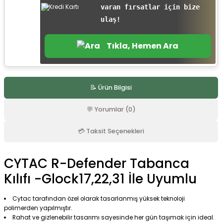
varan fırsatlar için bize
r
ulaş!
Tıkla, Hemen Ara
📝 Ürün Bilgisi
💬 Yorumlar (0)
💳 Taksit Seçenekleri
CYTAC R-Defender Tabanca
Kılıfı -Glock17,22,31 İle Uyumlu
Cytac tarafından özel olarak tasarlanmış yüksek teknoloji
polimerden yapılmıştır.
Rahat ve gizlenebilir tasarımı sayesinde her gün taşımak için ideal.