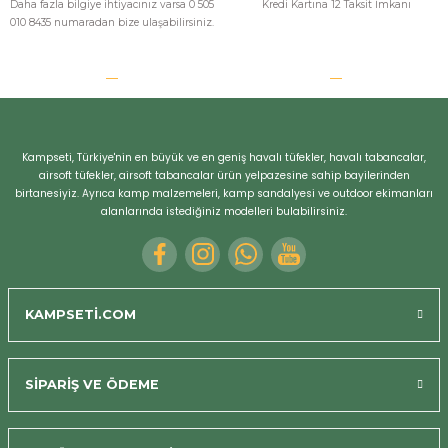
Daha fazla bilgiye ihtiyacınız varsa 0 505
Kredi Kartına 12 Taksit İmkanı
010 8435 numaradan bize ulaşabilirsiniz.
Kampseti, Türkiye'nin en büyük ve en geniş havalı tüfekler, havalı tabancalar,
airsoft tüfekler, airsoft tabancalar ürün yelpazesine sahip bayilerinden
birtanesiyiz. Ayrıca kamp malzemeleri, kamp sandalyesi ve outdoor ekimanları
alanlarında istediğiniz modelleri bulabilirsiniz.
KAMPSETİ.COM
SİPARİŞ VE ÖDEME