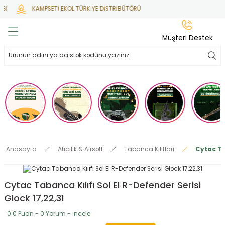
I
KAMPSETİ EKOL TÜRKİYE DİSTRİBÜTÖRÜ
Geri Dön
Geri Dön
Geri Dön
Geri Dön
Geri Dön
Müşteri Destek
lar
hlar
irsoft
tdoor
ak
 Gas
alar
alar
/ BBs
çaklar
ekler
i
Tüfekler
rı
esuarları
Anasayfa
Atıcılık & Airsoft
Tabanca Kılıfları
Cytac Tab
bancalar
ksesuarı
i
ları
letleri
Cytac Tabanca Kılıfı Sol El R-Defender Serisi
ekler
lar
a
Glock 17,22,31
ekler
 Temizlik
abılar
0.0 Puan - 0 Yorum - İncele