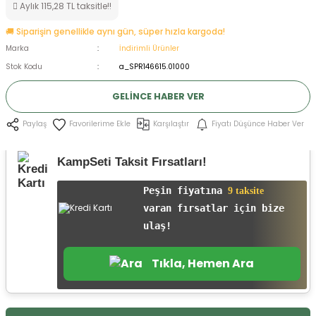
Aylık 115,28 TL taksitle!!
ksesuarları
e, Tabure
🚚 Siparişin genellikle aynı gün, süper hızla kargoda!
Marka
İndirimli Ürünler
a Mermisi
Stok Kodu
a_SPR146615.01000
ermisi
rları
GELINCE HABER VER
uk
Karşılaştır
Fiyatı Düşünce Haber Ver
Paylaş
KampSeti Taksit Fırsatları!
Peşin fiyatına
9 taksite
varan fırsatlar için bize
a
uk
ulaş!
calar
Tıkla, Hemen Ara