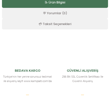
📝 Ürün Bilgisi
r
💬 Yorumlar (0)
💳 Taksit Seçenekleri
Bu ürüne ilk yorumu siz yapın!
Yorum Yaz
BEDAVA KARGO
GÜVENLİ ALIŞVERİŞ
Türkiye’nin her yerine sorunsuz teslimat
256 Bit SSL Güvenlik Sertifikası İle
ile alışveriş keyfi www.kampseti.com’da
Güvenli Alışveriş