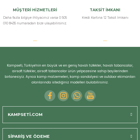
MÜŞTERİ HİZMETLERİ
TAKSİT İMKANI
Daha fazla bilgiye ihtiyacınız varsa 0 505
Kredi Kartına 12 Taksit İmkanı
010 8435 numaradan bize ulaşabilirsiniz.
Kampseti, Türkiye'nin en büyük ve en geniş havalı tüfekler, havalı tabancalar,
airsoft tüfekler, airsoft tabancalar ürün yelpazesine sahip bayilerinden
birtanesiyiz. Ayrıca kamp malzemeleri, kamp sandalyesi ve outdoor ekimanları
alanlarında istediğiniz modelleri bulabilirsiniz.
KAMPSETİ.COM
SİPARİŞ VE ÖDEME