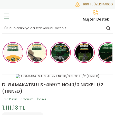
999 TL ÜZERİ KARGO B
Geri Dön
Geri Dön
Geri Dön
Geri Dön
Geri Dön
Müşteri Destek
lar
hlar
irsoft
tdoor
ak
 Gas
alar
alar
/ BBs
çaklar
ekler
i
Tüfekler
rı
esuarları
bancalar
ksesuarı
i
ları
letleri
D. GAMAKATSU LS-4597T NO:10/0 NICKEL 1/2
(TINNED)
ekler
lar
a
0.0 Puan - 0 Yorum - İncele
1.111,13 TL
ekler
 Temizlik
abılar