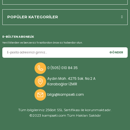
POPÜLER KATEGORİLER
Bizi Arayın
E-BÜLTEN ABONELİK
Yeniliklerden ve benzersiz fırsatlardan önce siz haberdar olun.
GÖNDER
0 (505) 010 84 35
Aydın Mah. 4275 Sok. No:2 A
Karabağlar İZMİR
bilgi@kampseti.com
Tüm bilgileriniz 256bit SSL Sertifikası ile korunmaktadır.
©2023 kampseti.com Tüm Hakları Saklıdır