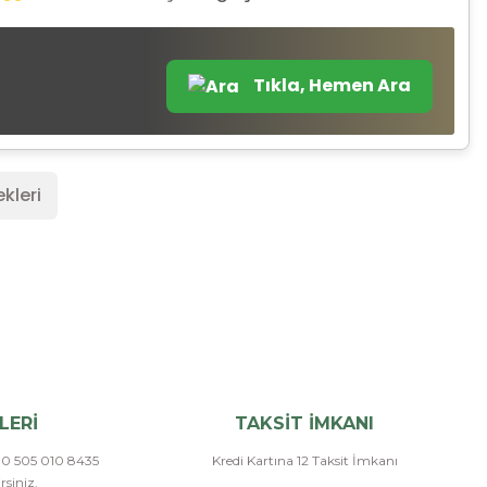
Tıkla, Hemen Ara
kleri
LERİ
TAKSİT İMKANI
a 0 505 010 8435
Kredi Kartına 12 Taksit İmkanı
siniz.