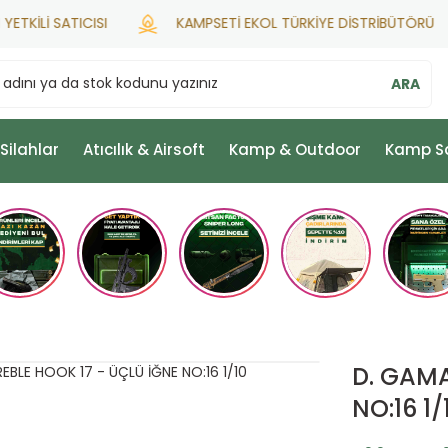
İLİ SATICISI
KAMPSETİ EKOL TÜRKİYE DİSTRİBÜTÖRÜ
ARA
 Silahlar
Atıcılık & Airsoft
Kamp & Outdoor
Kamp S
D. GAMA
NO:16 1/