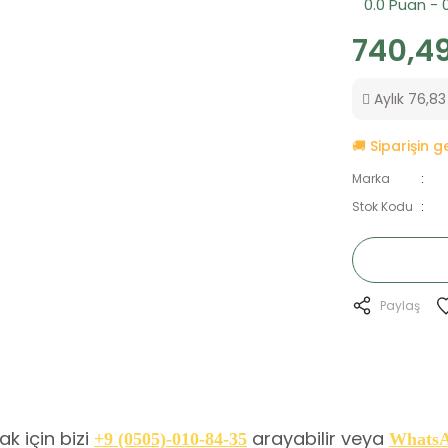
0.0 Puan - 
740,49
Aylık 76,83 
🚚 Siparişin 
Marka
Stok Kodu
Paylaş
k için bizi
arayabilir veya
+9 (0505)-010-84-35
Whats