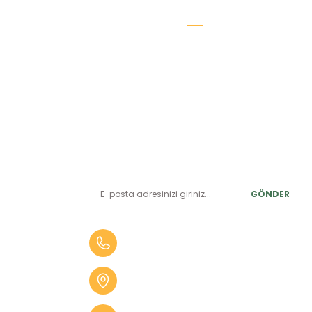
E-BÜLTEN ABONELİK
LER
Yeniliklerden ve benzersiz fırsatlardan önce siz haberdar
olun.
r
GÖNDER
alar
er
0 (505) 010 84 35
alar
Aydın Mah. 4275 Sok. No:2 A
fekler
Karabağlar İZMİR
 Tüfekler