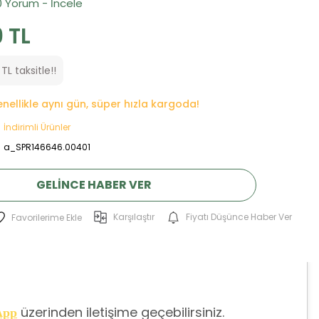
0 Yorum - İncele
 TL
TL taksitle!!
genellikle aynı gün, süper hızla kargoda!
İndirimli Ürünler
a_SPR146646.00401
GELINCE HABER VER
Karşılaştır
Fiyatı Düşünce Haber Ver
üzerinden iletişime geçebilirsiniz.
App