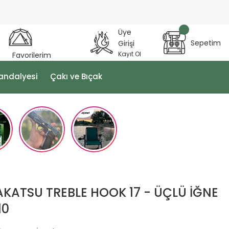
Üye
Sepetim
Girişi
Kayıt Ol
Favorilerim
andalyesi
Çakı ve Bıçak
KATSU TREBLE HOOK 17 - ÜÇLÜ İĞNE
10