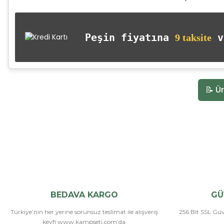
Peşin fiyatına
va
9 taksite
📝 Ür
BEDAVA KARGO
GÜ
Türkiye’nin her yerine sorunsuz teslimat ile alışveriş
256 Bit SSL Güve
keyfi www.kampseti.com’da