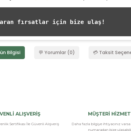
ran fırsatlar için bize ulaş!
ün Bilgisi
💬 Yorumlar (0)
💳 Taksit Seçene
Bu ürüne ilk yorumu siz yapın!
Yorum Yaz
VENLİ ALIŞVERİŞ
MÜŞTERİ HİZMET
nlik Sertifikası İle Güvenli Alışveriş
Daha fazla bilgiye ihtiyacınız vars
numaradan bize ulaşabilir