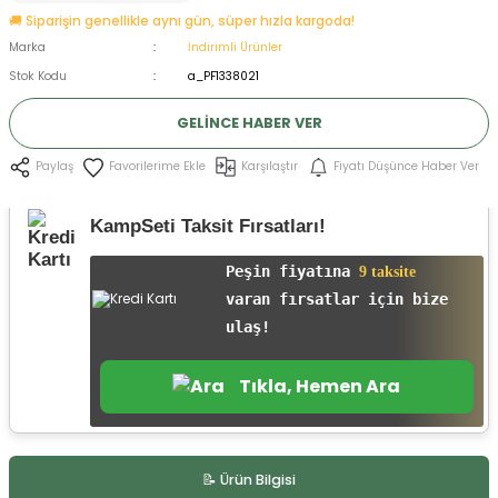
🚚 Siparişin genellikle aynı gün, süper hızla kargoda!
ksesuarları
e, Tabure
Marka
İndirimli Ürünler
Stok Kodu
a_PF1338021
a Mermisi
GELINCE HABER VER
ermisi
rları
Karşılaştır
Fiyatı Düşünce Haber Ver
Paylaş
uk
KampSeti Taksit Fırsatları!
Peşin fiyatına
9 taksite
varan fırsatlar için bize
ulaş!
a
uk
Tıkla, Hemen Ara
calar
📝 Ürün Bilgisi