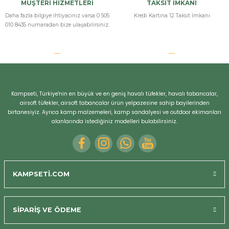
MÜŞTERİ HİZMETLERİ
TAKSİT İMKANI
Daha fazla bilgiye ihtiyacınız varsa 0 505
Kredi Kartına 12 Taksit İmkanı
010 8435 numaradan bize ulaşabilirsiniz.
Kampseti, Türkiye'nin en büyük ve en geniş havalı tüfekler, havalı tabancalar,
airsoft tüfekler, airsoft tabancalar ürün yelpazesine sahip bayilerinden
birtanesiyiz. Ayrıca kamp malzemeleri, kamp sandalyesi ve outdoor ekimanları
alanlarında istediğiniz modelleri bulabilirsiniz.
KAMPSETİ.COM
SİPARİŞ VE ÖDEME