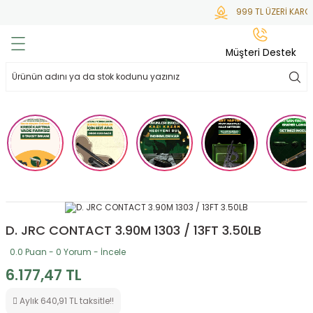
999 TL ÜZERİ KARGO
Geri Dön
Geri Dön
Geri Dön
Geri Dön
Geri Dön
Müşteri Destek
lar
hlar
irsoft
tdoor
ak
 Gas
alar
alar
/ BBs
çaklar
ekler
i
Tüfekler
rı
esuarları
bancalar
ksesuarı
i
ları
letleri
D. JRC CONTACT 3.90M 1303 / 13FT 3.50LB
0.0 Puan - 0 Yorum - İncele
ekler
lar
a
6.177,47 TL
ekler
 Temizlik
abılar
Aylık 640,91 TL taksitle!!