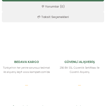
r
💬 Yorumlar (0)
💳 Taksit Seçenekleri
Bu ürüne ilk yorumu siz yapın!
Yorum Yaz
BEDAVA KARGO
GÜVENLİ ALIŞVERİŞ
Türkiye’nin her yerine sorunsuz teslimat
256 Bit SSL Güvenlik Sertifikası İle
ile alışveriş keyfi www.kampseti.com’da
Güvenli Alışveriş