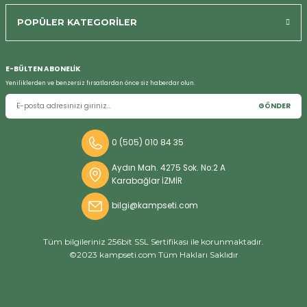
POPÜLER KATEGORİLER
E-BÜLTEN ABONELİK
Bizi Arayın
Yeniliklerden ve benzersiz fırsatlardan önce siz haberdar olun.
GÖNDER
0 (505) 010 84 35
Aydın Mah. 4275 Sok. No:2 A
Karabağlar İZMİR
bilgi@kampseti.com
Tüm bilgileriniz 256bit SSL Sertifikası ile korunmaktadır.
©2023 kampseti.com Tüm Hakları Saklıdır