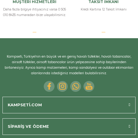
MÜŞTERİ HİZMETLERİ
TAKSİT İMKANI
Daha fazla bilgiye ihtiyacınız varsa 0 505
Kredi Kartına 12 Taksit İmkanı
010 8435 numaradan bize ulaşabilirsiniz.
Kampseti, Türkiye'nin en büyük ve en geniş havalı tüfekler, havalı tabancalar,
airsoft tüfekler, airsoft tabancalar ürün yelpazesine sahip bayilerinden
birtanesiyiz. Ayrıca kamp malzemeleri, kamp sandalyesi ve outdoor ekimanları
alanlarında istediğiniz modelleri bulabilirsiniz.
KAMPSETİ.COM
SİPARİŞ VE ÖDEME