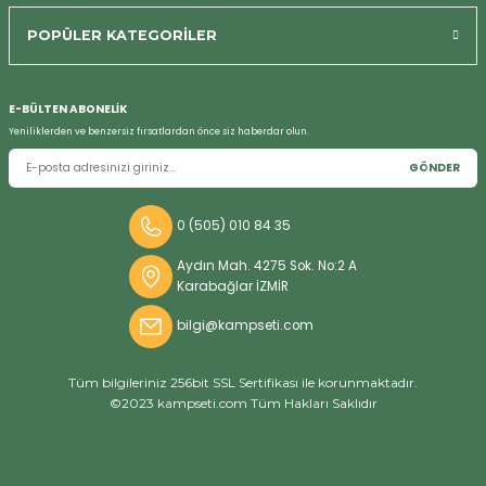
POPÜLER KATEGORİLER
E-BÜLTEN ABONELİK
Bizi Arayın
Yeniliklerden ve benzersiz fırsatlardan önce siz haberdar olun.
GÖNDER
0 (505) 010 84 35
Aydın Mah. 4275 Sok. No:2 A
Karabağlar İZMİR
bilgi@kampseti.com
Tüm bilgileriniz 256bit SSL Sertifikası ile korunmaktadır.
©2023 kampseti.com Tüm Hakları Saklıdır