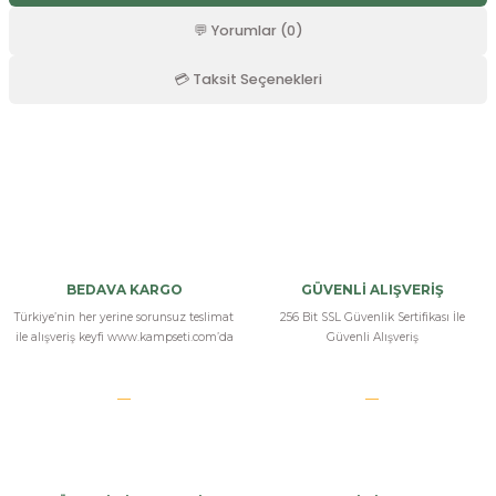
r
💬 Yorumlar (0)
💳 Taksit Seçenekleri
Bu ürüne ilk yorumu siz yapın!
Yorum Yaz
BEDAVA KARGO
GÜVENLİ ALIŞVERİŞ
Türkiye’nin her yerine sorunsuz teslimat
256 Bit SSL Güvenlik Sertifikası İle
ile alışveriş keyfi www.kampseti.com’da
Güvenli Alışveriş