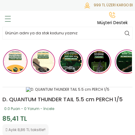
999 TL ÜZERİ KARGO BED
Geri Dön
Geri Dön
Geri Dön
Geri Dön
Geri Dön
Müşteri Destek
lar
hlar
irsoft
tdoor
ak
 Gas
alar
alar
/ BBs
çaklar
ekler
i
Tüfekler
rı
esuarları
bancalar
ksesuarı
i
ları
letleri
D. QUANTUM THUNDER TAIL 5.5 cm PERCH 1/5
0.0 Puan - 0 Yorum - İncele
ekler
lar
a
85,41 TL
ekler
 Temizlik
abılar
Aylık 8,86 TL taksitle!!