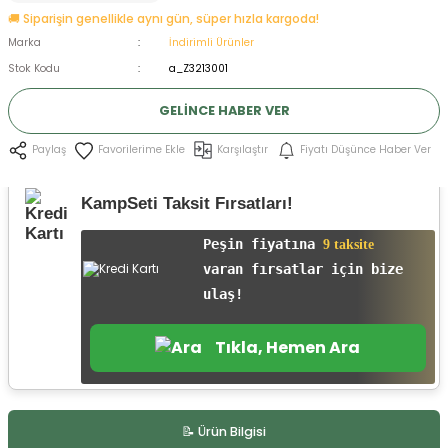
🚚 Siparişin genellikle aynı gün, süper hızla kargoda!
ksesuarları
e, Tabure
Marka
İndirimli Ürünler
Stok Kodu
a_Z3213001
a Mermisi
GELINCE HABER VER
ermisi
rları
Karşılaştır
Fiyatı Düşünce Haber Ver
Paylaş
uk
KampSeti Taksit Fırsatları!
Peşin fiyatına
9 taksite
varan fırsatlar için bize
ulaş!
a
uk
Tıkla, Hemen Ara
calar
📝 Ürün Bilgisi