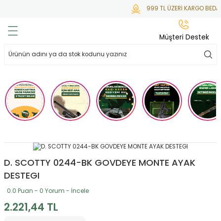
999 TL ÜZERİ KARGO BEDAV
Geri Dön
Geri Dön
Geri Dön
Geri Dön
Geri Dön
Müşteri Destek
lar
hlar
irsoft
tdoor
ak
 Gas
alar
alar
/ BBs
çaklar
ekler
i
Tüfekler
rı
esuarları
bancalar
ksesuarı
i
ları
letleri
D. SCOTTY 0244-BK GOVDEYE MONTE AYAK
DESTEGI
ekler
lar
a
0.0 Puan - 0 Yorum - İncele
2.221,44 TL
ekler
 Temizlik
abılar