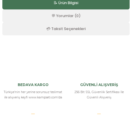
📝 Ürün Bilgisi
r
💬 Yorumlar (0)
💳 Taksit Seçenekleri
Bu ürüne ilk yorumu siz yapın!
Yorum Yaz
BEDAVA KARGO
GÜVENLİ ALIŞVERİŞ
Türkiye’nin her yerine sorunsuz teslimat
256 Bit SSL Güvenlik Sertifikası İle
ile alışveriş keyfi www.kampseti.com’da
Güvenli Alışveriş