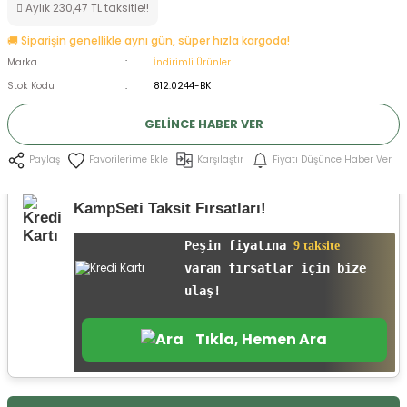
Aylık 230,47 TL taksitle!!
ksesuarları
e, Tabure
🚚 Siparişin genellikle aynı gün, süper hızla kargoda!
Marka
İndirimli Ürünler
a Mermisi
Stok Kodu
812.0244-BK
ermisi
rları
GELINCE HABER VER
uk
Karşılaştır
Fiyatı Düşünce Haber Ver
Paylaş
KampSeti Taksit Fırsatları!
Peşin fiyatına
9 taksite
varan fırsatlar için bize
a
uk
ulaş!
calar
Tıkla, Hemen Ara