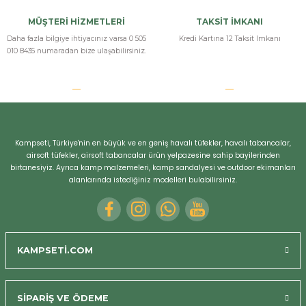
MÜŞTERİ HİZMETLERİ
TAKSİT İMKANI
Daha fazla bilgiye ihtiyacınız varsa 0 505
Kredi Kartına 12 Taksit İmkanı
010 8435 numaradan bize ulaşabilirsiniz.
Kampseti, Türkiye'nin en büyük ve en geniş havalı tüfekler, havalı tabancalar,
airsoft tüfekler, airsoft tabancalar ürün yelpazesine sahip bayilerinden
birtanesiyiz. Ayrıca kamp malzemeleri, kamp sandalyesi ve outdoor ekimanları
alanlarında istediğiniz modelleri bulabilirsiniz.
KAMPSETİ.COM
SİPARİŞ VE ÖDEME