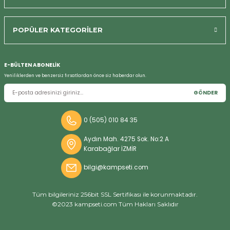
POPÜLER KATEGORİLER
Bizi Arayın
E-BÜLTEN ABONELİK
Yeniliklerden ve benzersiz fırsatlardan önce siz haberdar olun.
GÖNDER
0 (505) 010 84 35
Aydın Mah. 4275 Sok. No:2 A
Karabağlar İZMİR
bilgi@kampseti.com
Tüm bilgileriniz 256bit SSL Sertifikası ile korunmaktadır.
©2023 kampseti.com Tüm Hakları Saklıdır