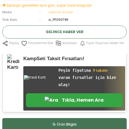
🚚 Siparişin genellikle aynı gün, süper hızla kargoda!
ksesuarları
e, Tabure
Marka
İndirimli Ürünler
Stok Kodu
a_PF1250748
a Mermisi
GELINCE HABER VER
ermisi
rları
Karşılaştır
Fiyatı Düşünce Haber Ver
Paylaş
uk
KampSeti Taksit Fırsatları!
Peşin fiyatına
9 taksite
varan fırsatlar için bize
ulaş!
a
uk
Tıkla, Hemen Ara
calar
📝 Ürün Bilgisi