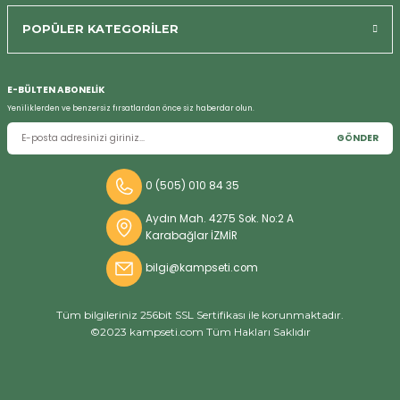
POPÜLER KATEGORİLER
E-BÜLTEN ABONELİK
Bizi Arayın
Yeniliklerden ve benzersiz fırsatlardan önce siz haberdar olun.
GÖNDER
0 (505) 010 84 35
Aydın Mah. 4275 Sok. No:2 A
Karabağlar İZMİR
bilgi@kampseti.com
Tüm bilgileriniz 256bit SSL Sertifikası ile korunmaktadır.
©2023 kampseti.com Tüm Hakları Saklıdır