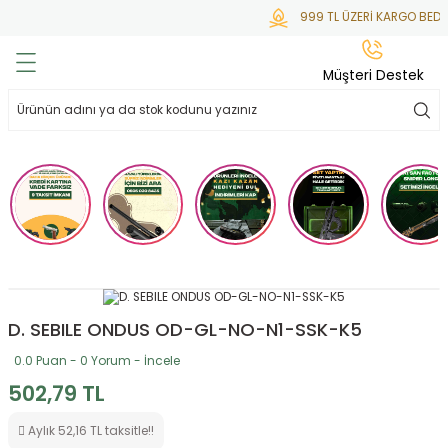
999 TL ÜZERİ KARGO BEDA
Geri Dön
Geri Dön
Geri Dön
Geri Dön
Geri Dön
Müşteri Destek
lar
hlar
irsoft
tdoor
ak
 Gas
alar
alar
/ BBs
çaklar
ekler
i
Tüfekler
rı
esuarları
bancalar
ksesuarı
i
ları
letleri
D. SEBILE ONDUS OD-GL-NO-N1-SSK-K5
0.0 Puan - 0 Yorum - İncele
ekler
lar
a
502,79 TL
ekler
 Temizlik
abılar
Aylık 52,16 TL taksitle!!