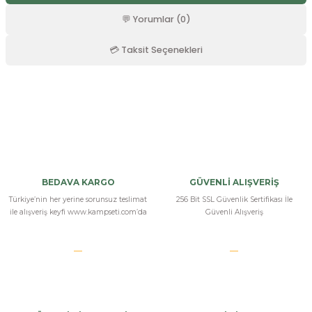
r
💬 Yorumlar (0)
💳 Taksit Seçenekleri
Bu ürüne ilk yorumu siz yapın!
Yorum Yaz
BEDAVA KARGO
GÜVENLİ ALIŞVERİŞ
Türkiye’nin her yerine sorunsuz teslimat
256 Bit SSL Güvenlik Sertifikası İle
ile alışveriş keyfi www.kampseti.com’da
Güvenli Alışveriş