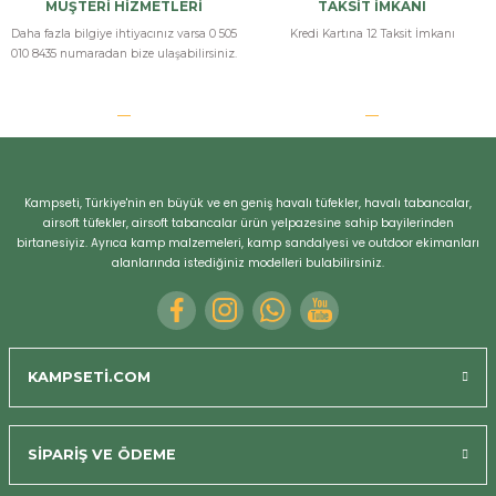
MÜŞTERİ HİZMETLERİ
TAKSİT İMKANI
Daha fazla bilgiye ihtiyacınız varsa 0 505
Kredi Kartına 12 Taksit İmkanı
010 8435 numaradan bize ulaşabilirsiniz.
Kampseti, Türkiye'nin en büyük ve en geniş havalı tüfekler, havalı tabancalar,
airsoft tüfekler, airsoft tabancalar ürün yelpazesine sahip bayilerinden
birtanesiyiz. Ayrıca kamp malzemeleri, kamp sandalyesi ve outdoor ekimanları
alanlarında istediğiniz modelleri bulabilirsiniz.
KAMPSETİ.COM
SİPARİŞ VE ÖDEME