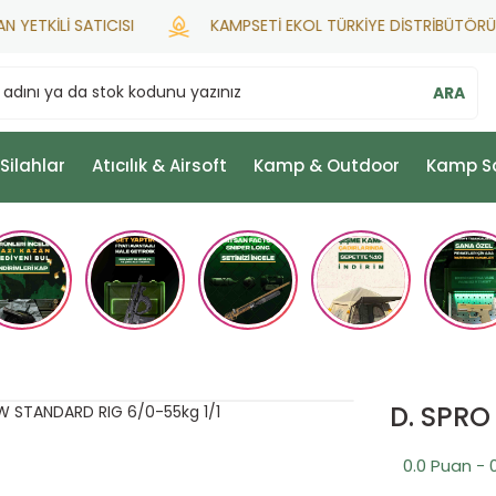
TKİLİ SATICISI
KAMPSETİ EKOL TÜRKİYE DİSTRİBÜTÖRÜ
ARA
 Silahlar
Atıcılık & Airsoft
Kamp & Outdoor
Kamp S
D. SPRO
0.0 Puan - 