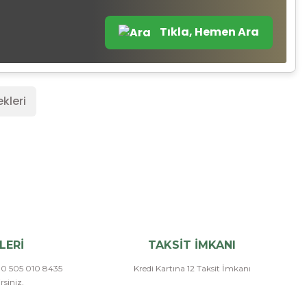
Tıkla, Hemen Ara
kleri
LERİ
TAKSİT İMKANI
a 0 505 010 8435
Kredi Kartına 12 Taksit İmkanı
siniz.