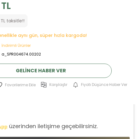
 TL
TL taksitle!!
genellikle aynı gün, süper hızla kargoda!
İndirimli Ürünler
a_SPR004674.00202
GELINCE HABER VER
Karşılaştır
Fiyatı Düşünce Haber Ver
üzerinden iletişime geçebilirsiniz.
App