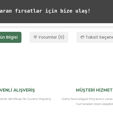
ran fırsatlar için bize ulaş!
ün Bilgisi
💬 Yorumlar (0)
💳 Taksit Seçene
Bu ürüne ilk yorumu siz yapın!
Yorum Yaz
VENLİ ALIŞVERİŞ
MÜŞTERİ HİZMET
nlik Sertifikası İle Güvenli Alışveriş
Daha fazla bilgiye ihtiyacınız vars
numaradan bize ulaşabilir