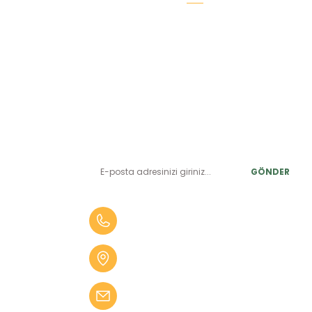
E-BÜLTEN ABONELİK
LER
Yeniliklerden ve benzersiz fırsatlardan önce siz haberdar
olun.
r
GÖNDER
alar
er
0 (505) 010 84 35
alar
Aydın Mah. 4275 Sok. No:2 A
fekler
Karabağlar İZMİR
 Tüfekler
bilgi@kampseti.com
abancalar