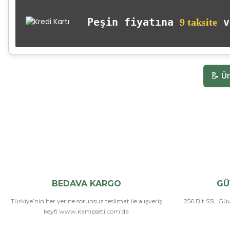
Peşin fiyatına
va
9 taksite
📝 Ür
BEDAVA KARGO
GÜ
Türkiye’nin her yerine sorunsuz teslimat ile alışveriş
256 Bit SSL Güve
keyfi www.kampseti.com’da