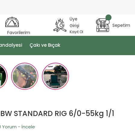
Üye
Sepetim
Girişi
Kayıt Ol
Favorilerim
andalyesi
Çakı ve Bıçak
 BW STANDARD RIG 6/0-55kg 1/1
0 Yorum - İncele