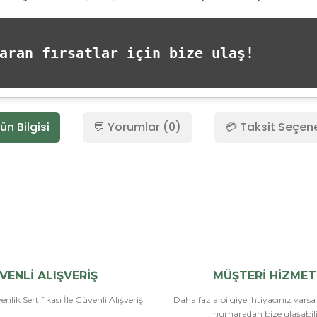
ran fırsatlar için bize ulaş!
ün Bilgisi
💬 Yorumlar (0)
💳 Taksit Seçene
Bu ürüne ilk yorumu siz yapın!
Yorum Yaz
VENLİ ALIŞVERİŞ
MÜŞTERİ HİZMET
nlik Sertifikası İle Güvenli Alışveriş
Daha fazla bilgiye ihtiyacınız vars
numaradan bize ulaşabilir