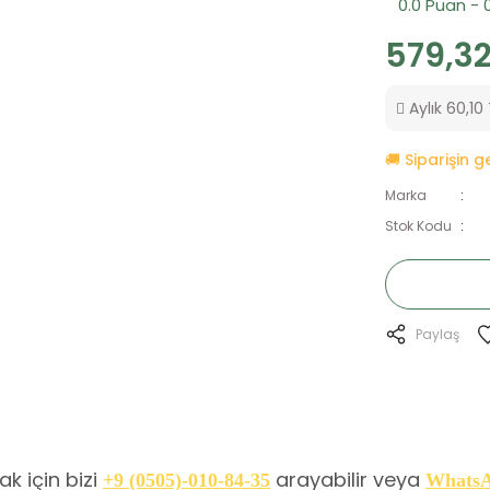
0.0 Puan - 
579,32
Aylık 60,10 
🚚 Siparişin 
Marka
Stok Kodu
Paylaş
k için bizi
arayabilir veya
+9 (0505)-010-84-35
Whats