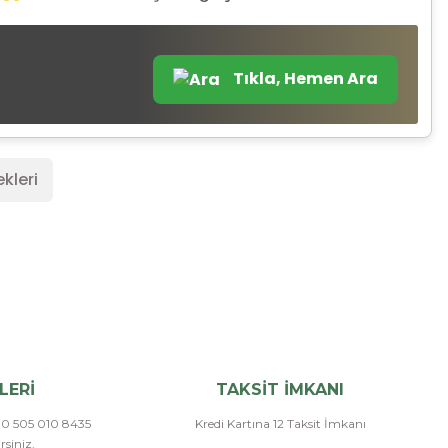
Tıkla, Hemen Ara
kleri
LERİ
TAKSİT İMKANI
a 0 505 010 8435
Kredi Kartına 12 Taksit İmkanı
siniz.