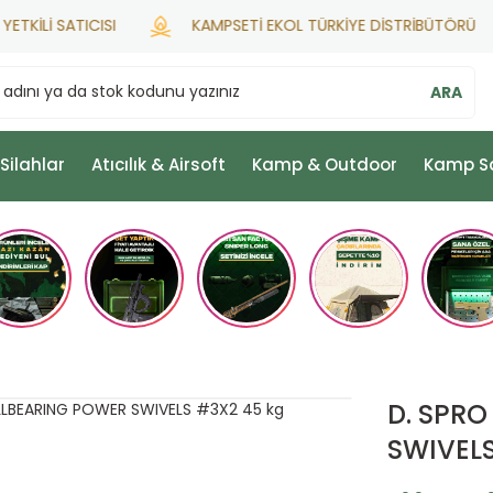
İLİ SATICISI
KAMPSETİ EKOL TÜRKİYE DİSTRİBÜTÖRÜ
ARA
 Silahlar
Atıcılık & Airsoft
Kamp & Outdoor
Kamp S
D. SPR
SWIVELS