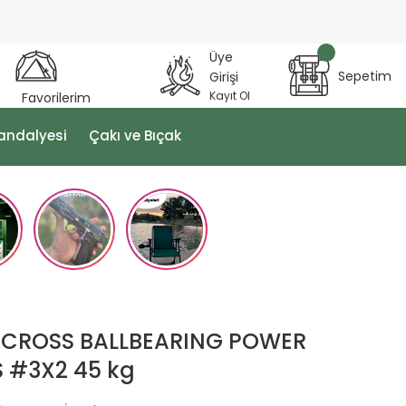
Üye
Sepetim
Girişi
Kayıt Ol
Favorilerim
andalyesi
Çakı ve Bıçak
O CROSS BALLBEARING POWER
 #3X2 45 kg