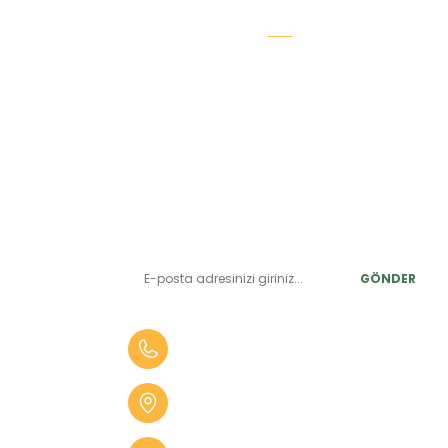
E-BÜLTEN ABONELİK
LER
Yeniliklerden ve benzersiz fırsatlardan önce siz haberdar
olun.
r
GÖNDER
alar
er
0 (505) 010 84 35
alar
Aydın Mah. 4275 Sok. No:2 A
fekler
Karabağlar İZMİR
 Tüfekler