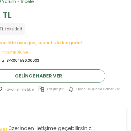
0 Yorum - İncele
 TL
TL taksitle!!
genellikle aynı gün, süper hızla kargoda!
İndirimli Ürünler
a_SPR004586.00003
GELINCE HABER VER
Karşılaştır
Fiyatı Düşünce Haber Ver
üzerinden iletişime geçebilirsiniz.
App