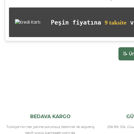
Peşin fiyatına
va
9 taksite
📝 Ür
BEDAVA KARGO
GÜ
Türkiye’nin her yerine sorunsuz teslimat ile alışveriş
256 Bit SSL Güve
keyfi www.kampseti.com’da