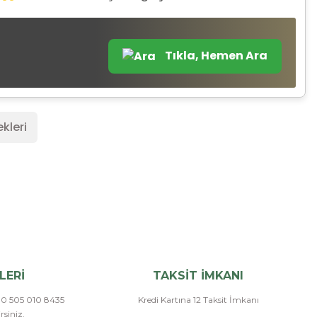
Tıkla, Hemen Ara
kleri
LERİ
TAKSİT İMKANI
a 0 505 010 8435
Kredi Kartına 12 Taksit İmkanı
siniz.