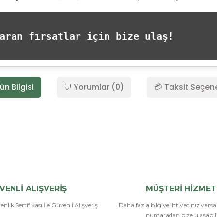
ran fırsatlar için bize ulaş!
ün Bilgisi
💬 Yorumlar (0)
💳 Taksit Seçene
Bu ürüne ilk yorumu siz yapın!
Yorum Yaz
VENLİ ALIŞVERİŞ
MÜŞTERİ HİZMET
nlik Sertifikası İle Güvenli Alışveriş
Daha fazla bilgiye ihtiyacınız vars
numaradan bize ulaşabilir