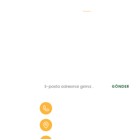
E-BÜLTEN ABONELİK
LER
Yeniliklerden ve benzersiz fırsatlardan önce siz haberdar
olun.
r
GÖNDER
alar
er
0 (505) 010 84 35
alar
Aydın Mah. 4275 Sok. No:2 A
fekler
Karabağlar İZMİR
 Tüfekler