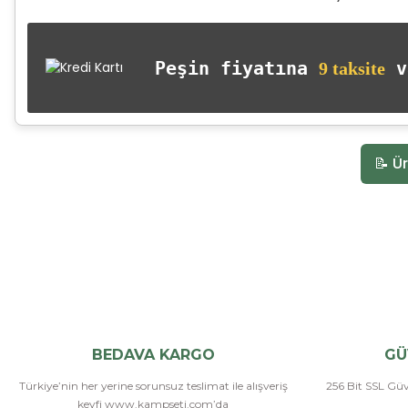
Peşin fiyatına
va
9 taksite
📝 Ür
BEDAVA KARGO
GÜ
Türkiye’nin her yerine sorunsuz teslimat ile alışveriş
256 Bit SSL Güve
keyfi www.kampseti.com’da