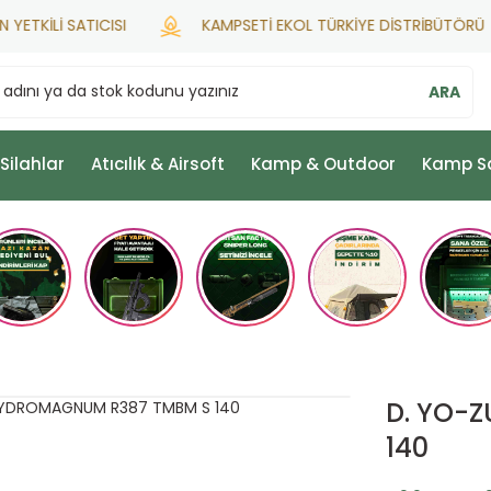
KİLİ SATICISI
KAMPSETİ EKOL TÜRKİYE DİSTRİBÜTÖRÜ
ARA
 Silahlar
Atıcılık & Airsoft
Kamp & Outdoor
Kamp S
D. YO-
140