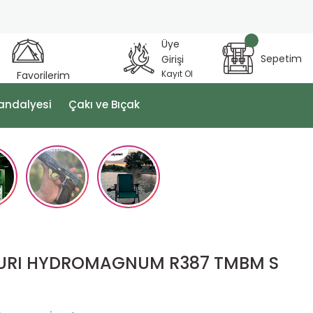
Üye
Sepetim
Girişi
Kayıt Ol
Favorilerim
andalyesi
Çakı ve Bıçak
ZURI HYDROMAGNUM R387 TMBM S