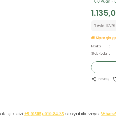
0.0 Puan - 
1.135,
Aylık 117,76
🚚 Siparişin 
Marka
Stok Kodu
Paylaş
k için bizi
arayabilir veya
+9 (0505)-010-84-35
Whats