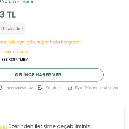
0 Yorum - İncele
03 TL
 TL taksitle!!
genellikle aynı gün, süper hızla kargoda!
İndirimli Ürünler
833.R387.TMBM
GELINCE HABER VER
Karşılaştır
Fiyatı Düşünce Haber Ver
üzerinden iletişime geçebilirsiniz.
App