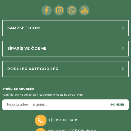
Bizi Arayın
KAMPSETİ.COM
SİPARİŞ VE ÖDEME
POPÜLER KATEGORİLER
E-BÜLTEN ABONELİK
Yeniliklerden ve benzersiz fırsatlardan önce siz haberdar olun.
GÖNDER
0 (505) 010 84 35
Aydın Mah. 4275 Sok. No:2 A