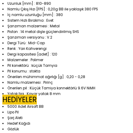
Uzunluk [mm] : 810-890
Namlu Çıkış Hızı [FPS] : 0,20g BB ile yaklaşık 380 FPS
İç namlu uzunluğu [mm] : 380
Sistem Hızlı Bırakma : Evet
Şanzıman malzemesi : Metal
Piston : 14 metal dişle güçlendirilmiş SHS
Şanzıman versiyonu : V.2
Dergi Türü : Mid-Cap
Renk : Yarı Kahverengi
Dergi kapasitesi [adet] : 120
Malzemeler : Polimer
Pil konektörü : küçük Tamyia
Pil konumu : stokta
Önerilen mühimmat ağırlığı [g] : 0,20 - 0,28
Namlu malzemesi : Pirinç
Önerilen pil : Küçük Tamiya konnektörlü 9.6V NiMH
Yatak tipi : Kayar yatak 8 mm
HEDİYELER
5000 Adet Airsoft BB
Lipo Pil
Şarj Aleti
Hedef Kağıdı
Gözlük