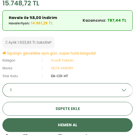
15.748,72 TL
ksesuarları
e, Tabure
Havale ile %5,00 İndirim
Kazancınız:
787,44 TL
a Mermisi
14.961,29 TL
Havale Fiyatı:
ermisi
rları
Aylık 1.633,93 TL taksitle!!
uk
🚚 Siparişin genellikle aynı gün, süper hızla kargoda!
Kategori
Airsoft Tüfekler
Marka
DELTA ARMORY
Stok Kodu
DA-C01-HT
a
uk
SEPETE EKLE
calar
HEMEN AL