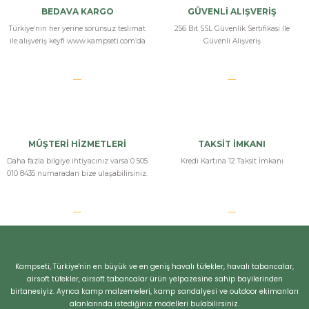
TAM BİR FİYAT PERFORMANS TÜFEĞİ RENGİ CANLIDA ÇOK DAHA İYİ HIZLI
BEDAVA KARGO
GÜVENLİ ALIŞVERİŞ
KARGO İÇİN TEŞEKKÜR EDERİM
Türkiye’nin her yerine sorunsuz teslimat
256 Bit SSL Güvenlik Sertifikası İle
ile alışveriş keyfi www.kampseti.com’da
Güvenli Alışveriş
M... T... | 08/09/2025
Yorum Yaz
MÜŞTERİ HİZMETLERİ
TAKSİT İMKANI
Daha fazla bilgiye ihtiyacınız varsa 0 505
Kredi Kartına 12 Taksit İmkanı
010 8435 numaradan bize ulaşabilirsiniz.
Kampseti, Türkiye'nin en büyük ve en geniş havalı tüfekler, havalı tabancalar,
airsoft tüfekler, airsoft tabancalar ürün yelpazesine sahip bayilerinden
birtanesiyiz. Ayrıca kamp malzemeleri, kamp sandalyesi ve outdoor ekimanları
alanlarında istediğiniz modelleri bulabilirsiniz.