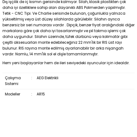
Dış işçilik de iç kısmın gerisinde kalmıyor. Silah, klasik plastikten çok
daha iyi özelliklere sahip olan dayanıklı ABS Polimerden yapılmıştır.
Tetik - CNC Tipi. Ve Charlie serisinde bulunan, çoğunlukla yalnızca
yükseltilmiş veya üst düzey silahlarda görülebilir. Silahın ayrıca
benzersiz bir seri numarası vardır . Dipçik, benzer fiyat aralığındaki diğer
markalara göre çok daha iyi tasarlanmıştır ve pil takma işlemi çok
daha uygundur. Silahın üzerinde, tüfek dürbünü veya kolimatör gibi
çeşitli aksesuarları monte edebileceğiniz 22 mm'lik bir RIS üst rayı
bulunur. RIS rayına monte edilmiş ayarlanabilir bir arka nişangah
vardır. Namlu, 14 mm'lik sol el dişle tamamlanmıştır.
Hem yeni başlayanlar hem de ileri seviyedeki oyuncular için idealdir.
Çalışma
:
AEG Elektrikli
Sistemi
Modeller
:
AR15
DELTA ARMORY AR15 AİRSOFT TÜFEK