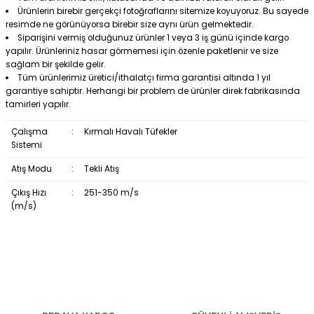
Ürünlerin birebir gerçekçi fotoğraflarını sitemize koyuyoruz. Bu sayede
resimde ne görünüyorsa birebir size aynı ürün gelmektedir.
Siparişini vermiş olduğunuz ürünler 1 veya 3 iş günü içinde kargo
yapılır. Ürünleriniz hasar görmemesi için özenle paketlenir ve size
sağlam bir şekilde gelir.
Tüm ürünlerimiz üretici/ithalatçı firma garantisi altında 1 yıl
garantiye sahiptir. Herhangi bir problem de ürünler direk fabrikasında
tamirleri yapılır.
Çalışma
:
Kırmalı Havalı Tüfekler
Sistemi
Atış Modu
:
Tekli Atış
Çıkış Hızı
:
251-350 m/s
(m/s)
Bu ürüne ilk yorumu siz yapın!
Yorum Yaz