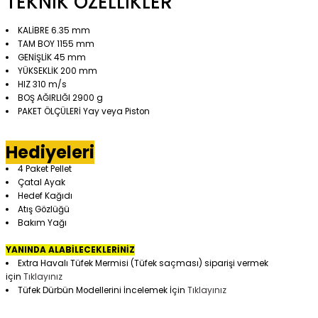
TEKNİK
ÖZELLİKLER
KALİBRE 6.35 mm
TAM BOY 1155 mm
GENİŞLİK 45 mm
YÜKSEKLİK 200 mm
HIZ 310 m/s
BOŞ AĞIRLIĞI 2900 g
PAKET ÖLÇÜLERİ Yay veya Piston
Hediyeleri
4 Paket Pellet
Çatal Ayak
Hedef Kağıdı
Atış Gözlüğü
Bakım Yağı
YANINDA ALABİLECEKLERİNİZ
Extra Havalı Tüfek Mermisi (Tüfek saçması) siparişi vermek
için
Tıklayınız
Tüfek Dürbün Modellerini İncelemek İçin
Tıklayınız