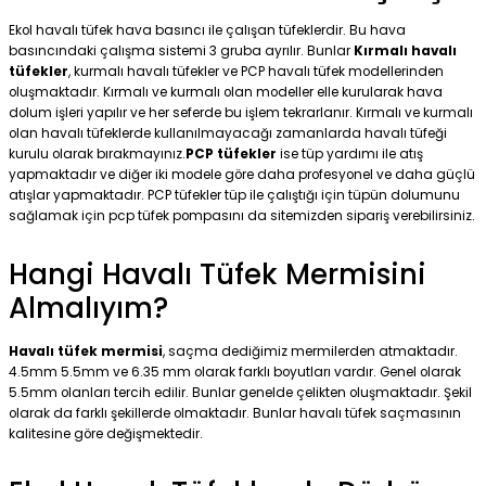
Ekol havalı tüfek hava basıncı ile çalışan tüfeklerdir. Bu hava
basıncındaki çalışma sistemi 3 gruba ayrılır. Bunlar
Kırmalı havalı
tüfekler
, kurmalı havalı tüfekler ve PCP havalı tüfek modellerinden
oluşmaktadır. Kırmalı ve kurmalı olan modeller elle kurularak hava
dolum işleri yapılır ve her seferde bu işlem tekrarlanır. Kırmalı ve kurmalı
olan havalı tüfeklerde kullanılmayacağı zamanlarda havalı tüfeği
kurulu olarak bırakmayınız.
PCP tüfekler
ise tüp yardımı ile atış
yapmaktadır ve diğer iki modele göre daha profesyonel ve daha güçlü
atışlar yapmaktadır. PCP tüfekler tüp ile çalıştığı için tüpün dolumunu
sağlamak için pcp tüfek pompasını da sitemizden sipariş verebilirsiniz.
Hangi Havalı Tüfek Mermisini
Almalıyım?
Havalı tüfek mermisi
, saçma dediğimiz mermilerden atmaktadır.
4.5mm 5.5mm ve 6.35 mm olarak farklı boyutları vardır. Genel olarak
5.5mm olanları tercih edilir. Bunlar genelde çelikten oluşmaktadır. Şekil
olarak da farklı şekillerde olmaktadır. Bunlar havalı tüfek saçmasının
kalitesine göre değişmektedir.