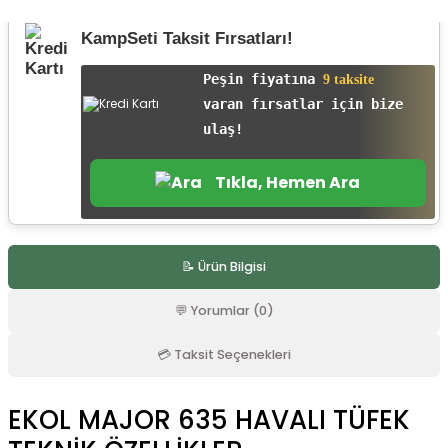
r
KampSeti Taksit Fırsatları!
Peşin fiyatına
9 taksite
varan fırsatlar için bize
ulaş!
Tıkla, Hemen Ara
📝 Ürün Bilgisi
💬 Yorumlar (0)
💳 Taksit Seçenekleri
EKOL MAJOR 635 HAVALI TÜFEK