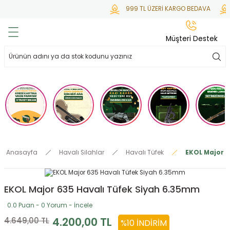
999 TL ÜZERİ KARGO BEDAVA
KR
Geri Dön
Geri Dön
Geri Dön
Geri Dön
Geri Dön
Müşteri Destek
lar
hlar
irsoft
tdoor
ak
 Gas
alar
alar
/ BBs
çaklar
ekler
i
Tüfekler
rı
esuarları
Anasayfa
Havalı Silahlar
Havalı Tüfek
EKOL Major 6
bancalar
ksesuarı
i
ları
letleri
EKOL Major 635 Havalı Tüfek Siyah 6.35mm
ekler
Aleti
a
0.0 Puan - 0 Yorum - İncele
ekler
lar
 Temizlik
abılar
4.200,00 TL
4.649,00 TL
%10 İNDIRIM