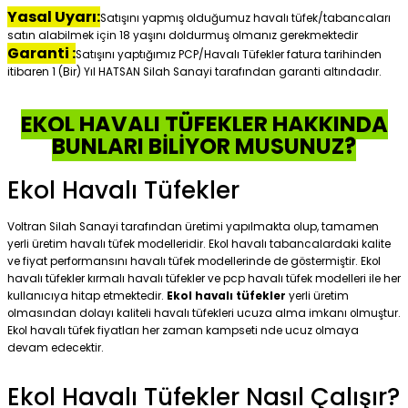
Yasal Uyarı:
Satışını yapmış olduğumuz havalı tüfek/tabancaları
satın alabilmek için 18 yaşını doldurmuş olmanız gerekmektedir
Garanti :
Satışını yaptığımız PCP/Havalı Tüfekler fatura tarihinden
itibaren 1 (Bir) Yıl HATSAN Silah Sanayi tarafından garanti altındadır.
EKOL HAVALI TÜFEKLER HAKKINDA
BUNLARI BİLİYOR MUSUNUZ?
Ekol Havalı Tüfekler
Voltran Silah Sanayi tarafından üretimi yapılmakta olup, tamamen
yerli üretim havalı tüfek modelleridir. Ekol havalı tabancalardaki kalite
ve fiyat performansını havalı tüfek modellerinde de göstermiştir. Ekol
havalı tüfekler kırmalı havalı tüfekler ve pcp havalı tüfek modelleri ile her
kullanıcıya hitap etmektedir.
Ekol havalı tüfekler
yerli üretim
olmasından dolayı kaliteli havalı tüfekleri ucuza alma imkanı olmuştur.
Ekol havalı tüfek fiyatları her zaman kampseti nde ucuz olmaya
devam edecektir.
Ekol Havalı Tüfekler Nasıl Çalışır?