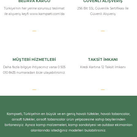
BEDAVA KARGO
GÜVENLİ ALIŞVERİŞ
Türkiye’nin her yerine sorunsuz teslimat
256 Bit SSL Güvenlik Sertifikası İle
ile alışveriş keyfi www.kampseti.com’da
Güvenli Alışveriş
MÜŞTERİ HİZMETLERİ
TAKSİT İMKANI
Daha fazla bilgiye ihtiyacınız varsa 0 505
Kredi Kartına 12 Taksit İmkanı
010 8435 numaradan bize ulaşabilirsiniz.
Bizi Arayın
Kampseti, Türkiye'nin en büyük ve en geniş havalı tüfekler, havalı tabancalar,
airsoft tüfekler, airsoft tabancalar ürün yelpazesine sahip bayilerinden
birtanesiyiz. Ayrıca kamp malzemeleri, kamp sandalyesi ve outdoor ekimanları
alanlarında istediğiniz modelleri bulabilirsiniz.