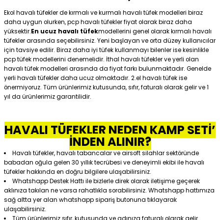
Ekol havalı tüfekler de kırmalı ve kurmalı havalı tüfek modelleri biraz
daha uygun olurken, pcp havalı tüfekler fiyat olarak biraz daha
yüksektir.
En ucuz havalı tüfek
modellerini genel olarak kırmalı havalı
tüfekler arasında seçebilirsiniz. Yeni başlayan ve orta düzey kullanıcılar
için tavsiye edilir. Biraz daha iyi tüfek kullanmayı bilenler ise kesinlikle
pcp tüfek modellerini denemelidir. İthal havalı tüfekler ve yerli olan
havalı tüfek modelleri arasında da fiyat farkı bulunmaktadır. Genelde
yerli havalı tüfekler daha ucuz olmaktadır. 2.el havalı tüfek ise
önermiyoruz. Tüm ürünlerimiz kutusunda, sıfır, faturalı olarak gelir ve 1
yıl da ürünlerimiz garantilidir.
HAVALI TÜFEKLER NEDEN KAMP SETİ’
İNDEN ALINIR?
Havalı tüfekler, havalı tabancalar ve airsoft silahlar sektöründe
babadan oğula gelen 30 yıllık tecrübesi ve deneyimli ekibi ile havalı
tüfekler hakkında en doğru bilgilere ulaşabilirsiniz.
Whatshapp Destek Hattı ile bizlerle direk olarak iletişime geçerek
aklınıza takılan ne varsa rahatlıkla sorabilirsiniz. Whatshapp hattımıza
sağ altta yer alan whatshapp sipariş butonuna tıklayarak
ulaşabilirsiniz.
Tüm ürünlerimiz sıfır, kutusunda ve adınıza faturalı olarak gelir.