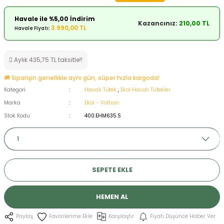
ksesuarları
e, Tabure
Havale ile %5,00 İndirim
Kazancınız:
210,00 TL
3.990,00 TL
Havale Fiyatı:
a Mermisi
Aylık 435,75 TL taksitle!!
ermisi
rları
🚚 Siparişin genellikle aynı gün, süper hızla kargoda!
uk
Kategori
Havalı Tüfek
,
Ekol Havalı Tüfekler
Marka
Ekol - Voltran
Stok Kodu
400.EHM635.S
a
uk
SEPETE EKLE
calar
HEMEN AL
Karşılaştır
Fiyatı Düşünce Haber Ver
Paylaş