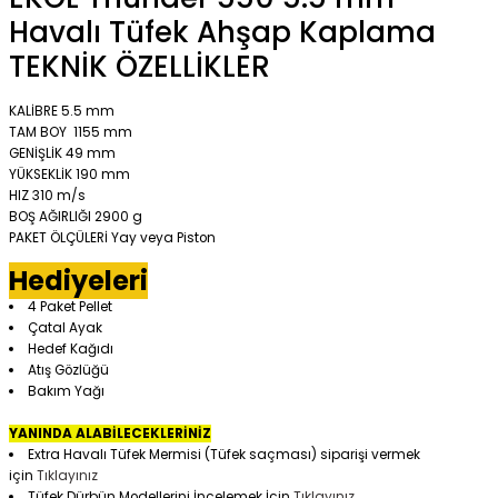
Havalı Tüfek Ahşap Kaplama
TEKNİK
ÖZELLİKLER
KALİBRE
5.5 mm
TAM BOY
1155 mm
GENİŞLİK
49 mm
YÜKSEKLİK
190 mm
HIZ
310 m/s
BOŞ AĞIRLIĞI
2900 g
PAKET ÖLÇÜLERİ
Yay veya Piston
Hediyeleri
4 Paket Pellet
Çatal Ayak
Hedef Kağıdı
Atış Gözlüğü
Bakım Yağı
YANINDA ALABİLECEKLERİNİZ
Extra Havalı Tüfek Mermisi (Tüfek saçması) siparişi vermek
için
Tıklayınız
Tüfek Dürbün Modellerini İncelemek İçin
Tıklayınız