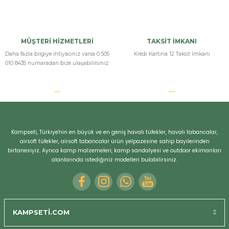
MÜŞTERİ HİZMETLERİ
TAKSİT İMKANI
Daha fazla bilgiye ihtiyacınız varsa 0 505
Kredi Kartına 12 Taksit İmkanı
010 8435 numaradan bize ulaşabilirsiniz.
Bizi Arayın
Kampseti, Türkiye'nin en büyük ve en geniş havalı tüfekler, havalı tabancalar,
airsoft tüfekler, airsoft tabancalar ürün yelpazesine sahip bayilerinden
birtanesiyiz. Ayrıca kamp malzemeleri, kamp sandalyesi ve outdoor ekimanları
alanlarında istediğiniz modelleri bulabilirsiniz.
KAMPSETİ.COM