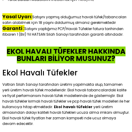
Yasal Uyarı:
Satışını yapmış olduğumuz havalı tüfek/tabancaları
satın alabilmek için 18 yaşını doldurmuş olmanız gerekmektedir
Garanti :
Satışını yaptığımız PCP/Havalı Tüfekler fatura tarihinden
itibaren 1 (Bir) Yıl HATSAN Silah Sanayi tarafından garanti altındadır.
EKOL HAVALI TÜFEKLER HAKKINDA
BUNLARI BİLİYOR MUSUNUZ?
Ekol Havalı Tüfekler
Voltran Silah Sanayi tarafından üretimi yapılmakta olup, tamamen
yerli üretim havalı tüfek modelleridir. Ekol havalı tabancalardaki kalite
ve fiyat performansını havalı tüfek modellerinde de göstermiştir. Ekol
havalı tüfekler kırmalı havalı tüfekler ve pcp havalı tüfek modelleri ile her
kullanıcıya hitap etmektedir.
Ekol havalı tüfekler
yerli üretim
olmasından dolayı kaliteli havalı tüfekleri ucuza alma imkanı olmuştur.
Ekol havalı tüfek fiyatları her zaman kampseti nde ucuz olmaya
devam edecektir.