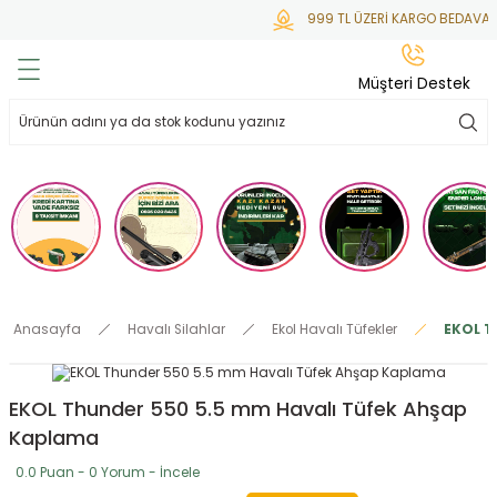
999 TL ÜZERİ KARGO BEDAVA
Geri Dön
Geri Dön
Geri Dön
Geri Dön
Geri Dön
Müşteri Destek
lar
hlar
irsoft
tdoor
ak
 Gas
alar
alar
/ BBs
çaklar
ekler
i
Tüfekler
rı
esuarları
Anasayfa
Havalı Silahlar
Ekol Havalı Tüfekler
EKOL T
bancalar
ksesuarı
i
ları
letleri
EKOL Thunder 550 5.5 mm Havalı Tüfek Ahşap
ekler
lar
a
Kaplama
ekler
 Temizlik
abılar
0.0 Puan - 0 Yorum - İncele