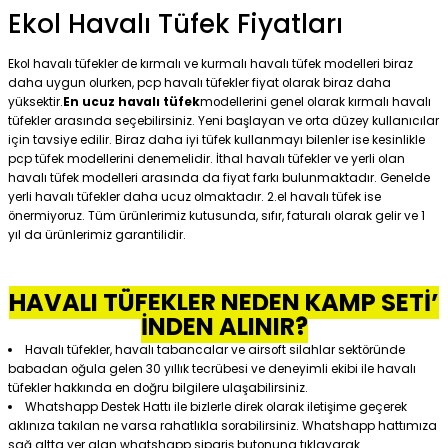
Ekol Havalı Tüfek Fiyatları
Ekol havalı tüfekler de kırmalı ve kurmalı havalı tüfek modelleri biraz
daha uygun olurken, pcp havalı tüfekler fiyat olarak biraz daha
yüksektir.
En ucuz havalı tüfek
modellerini genel olarak kırmalı havalı
tüfekler arasında seçebilirsiniz. Yeni başlayan ve orta düzey kullanıcılar
için tavsiye edilir. Biraz daha iyi tüfek kullanmayı bilenler ise kesinlikle
pcp tüfek modellerini denemelidir. İthal havalı tüfekler ve yerli olan
havalı tüfek modelleri arasında da fiyat farkı bulunmaktadır. Genelde
yerli havalı tüfekler daha ucuz olmaktadır. 2.el havalı tüfek ise
önermiyoruz. Tüm ürünlerimiz kutusunda, sıfır, faturalı olarak gelir ve 1
yıl da ürünlerimiz garantilidir.
HAVALI TÜFEKLER NEDEN KAMP SETİ’
İNDEN ALINIR?
Havalı tüfekler, havalı tabancalar ve airsoft silahlar sektöründe
babadan oğula gelen 30 yıllık tecrübesi ve deneyimli ekibi ile havalı
tüfekler hakkında en doğru bilgilere ulaşabilirsiniz.
Whatshapp Destek Hattı ile bizlerle direk olarak iletişime geçerek
aklınıza takılan ne varsa rahatlıkla sorabilirsiniz. Whatshapp hattımıza
sağ altta yer alan whatshapp sipariş butonuna tıklayarak