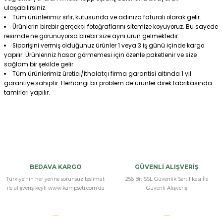
ulaşabilirsiniz.
Tüm ürünlerimiz sıfır, kutusunda ve adınıza faturalı olarak gelir.
Ürünlerin birebir gerçekçi fotoğraflarını sitemize koyuyoruz. Bu sayede
resimde ne görünüyorsa birebir size aynı ürün gelmektedir.
Siparişini vermiş olduğunuz ürünler 1 veya 3 iş günü içinde kargo
yapılır. Ürünleriniz hasar görmemesi için özenle paketlenir ve size
sağlam bir şekilde gelir.
Tüm ürünlerimiz üretici/ithalatçı firma garantisi altında 1 yıl
garantiye sahiptir. Herhangi bir problem de ürünler direk fabrikasında
tamirleri yapılır.
Bu ürüne ilk yorumu siz yapın!
Yorum Yaz
BEDAVA KARGO
GÜVENLİ ALIŞVERİŞ
Türkiye’nin her yerine sorunsuz teslimat
256 Bit SSL Güvenlik Sertifikası İle
ile alışveriş keyfi www.kampseti.com’da
Güvenli Alışveriş