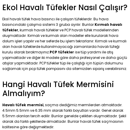
Ekol Havalı Tüfekler Nasıl Çalışır?
Ekol havalı tüfek hava basıncı ile çalışan tüfeklerdir. Bu hava
basıncındaki çalışma sistemi 3 gruba ayrılır. Bunlar
Kırmalı havalı
tüfekler
, kurmalı havalı tüfekler ve PCP havalı tüfek modellerinden
oluşmaktadır. Kırmalı ve kurmalı olan modeller elle kurularak hava
dolum işleri yapılır ve her seferde bu işlem tekrarlanır. Kırmalı ve kurmalı
olan havalı tüfeklerde kullanılmayacağı zamanlarda havalı tüfeği
kurulu olarak bırakmayınız.
PCP tüfekler
ise tüp yardımı ile atış
yapmaktadır ve diğer iki modele göre daha profesyonel ve daha güçlü
atışlar yapmaktadır. PCP tüfekler tüp ile çalıştığı için tüpün dolumunu
sağlamak için pcp tüfek pompasını da sitemizden sipariş verebilirsiniz.
Hangi Havalı Tüfek Mermisini
Almalıyım?
Havalı tüfek mermisi
, saçma dediğimiz mermilerden atmaktadır.
4.5mm 5.5mm ve 6.35 mm olarak farklı boyutları vardır. Genel olarak
5.5mm olanları tercih edilir. Bunlar genelde çelikten oluşmaktadır. Şekil
olarak da farklı şekillerde olmaktadır. Bunlar havalı tüfek saçmasının
kalitesine göre değişmektedir.