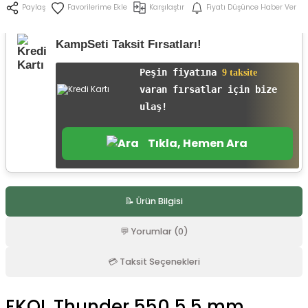
Karşılaştır
Fiyatı Düşünce Haber Ver
Paylaş
r
KampSeti Taksit Fırsatları!
Peşin fiyatına
9 taksite
varan fırsatlar için bize
ulaş!
Tıkla, Hemen Ara
📝 Ürün Bilgisi
💬 Yorumlar (0)
💳 Taksit Seçenekleri
EKOL Thunder 550 5.5 mm