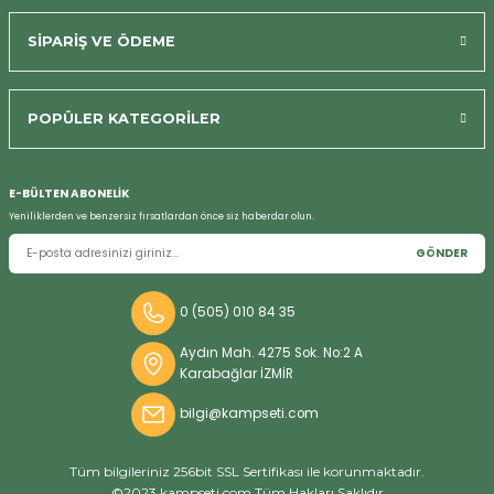
SİPARİŞ VE ÖDEME
POPÜLER KATEGORİLER
E-BÜLTEN ABONELİK
Yeniliklerden ve benzersiz fırsatlardan önce siz haberdar olun.
GÖNDER
0 (505) 010 84 35
Aydın Mah. 4275 Sok. No:2 A
Karabağlar İZMİR
bilgi@kampseti.com
Tüm bilgileriniz 256bit SSL Sertifikası ile korunmaktadır.
©2023 kampseti.com Tüm Hakları Saklıdır