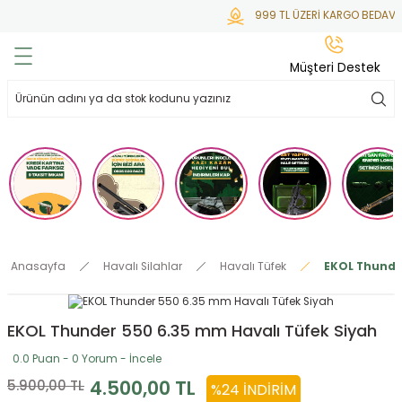
999 TL ÜZERİ KARGO BEDAVA
Geri Dön
Geri Dön
Geri Dön
Geri Dön
Geri Dön
Müşteri Destek
lar
hlar
irsoft
tdoor
ak
 Gas
alar
alar
/ BBs
çaklar
ekler
i
Tüfekler
rı
esuarları
Anasayfa
Havalı Silahlar
Havalı Tüfek
EKOL Thunde
bancalar
ksesuarı
i
ları
letleri
EKOL Thunder 550 6.35 mm Havalı Tüfek Siyah
ekler
lar
a
0.0 Puan - 0 Yorum - İncele
ekler
 Temizlik
abılar
4.500,00 TL
5.900,00 TL
%24 İNDIRIM