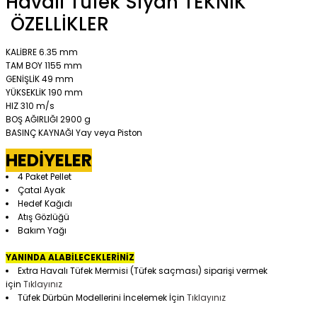
Havalı Tüfek Siyah TEKNİK
ÖZELLİKLER
KALİBRE 6.35 mm
TAM BOY 1155 mm
GENİŞLİK 49 mm
YÜKSEKLİK 190 mm
HIZ 310 m/s
BOŞ AĞIRLIĞI 2900 g
BASINÇ KAYNAĞI Yay veya Piston
HEDİYELER
4 Paket Pellet
Çatal Ayak
Hedef Kağıdı
Atış Gözlüğü
Bakım Yağı
YANINDA ALABİLECEKLERİNİZ
Extra Havalı Tüfek Mermisi (Tüfek saçması) siparişi vermek
için
Tıklayınız
Tüfek Dürbün Modellerini İncelemek İçin
Tıklayınız