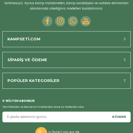
birtanesiyiz. Ayrıca kamp malzemeleri, kamp sandalyesi ve outdoor ekimanları
alanlarında istediğiniz modelleri bulabilirsiniz.
KAMPSETİ.COM
SİPARİŞ VE ÖDEME
POPÜLER KATEGORİLER
E-BÜLTEN ABONELİK
Yeniliklerden ve benzersiz fırsatlardan önce siz haberdar olun.
GÖNDER
0 (505) 010 84 35