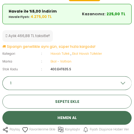
ksesuarları
e, Tabure
Havale ile %5,00 İndirim
Kazancınız:
225,00 TL
4.275,00 TL
Havale Fiyatı:
a Mermisi
Aylık 466,88 TL taksitle!!
ermisi
rları
🚚 Siparişin genellikle aynı gün, süper hızla kargoda!
uk
Kategori
Havalı Tüfek
,
Ekol Havalı Tüfekler
Marka
Ekol - Voltran
Stok Kodu
400.EHT635.S
a
uk
SEPETE EKLE
calar
HEMEN AL
Karşılaştır
Fiyatı Düşünce Haber Ver
Paylaş