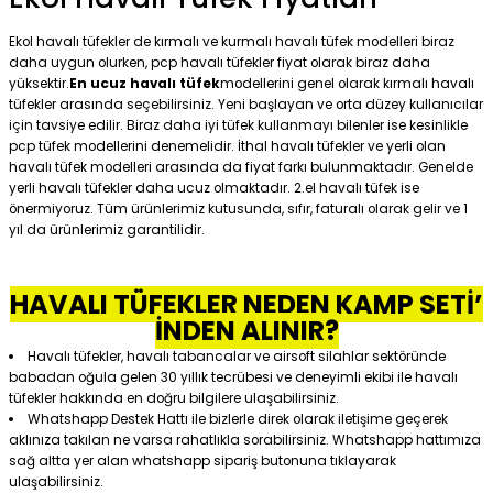
Ekol havalı tüfekler de kırmalı ve kurmalı havalı tüfek modelleri biraz
daha uygun olurken, pcp havalı tüfekler fiyat olarak biraz daha
yüksektir.
En ucuz havalı tüfek
modellerini genel olarak kırmalı havalı
tüfekler arasında seçebilirsiniz. Yeni başlayan ve orta düzey kullanıcılar
için tavsiye edilir. Biraz daha iyi tüfek kullanmayı bilenler ise kesinlikle
pcp tüfek modellerini denemelidir. İthal havalı tüfekler ve yerli olan
havalı tüfek modelleri arasında da fiyat farkı bulunmaktadır. Genelde
yerli havalı tüfekler daha ucuz olmaktadır. 2.el havalı tüfek ise
önermiyoruz. Tüm ürünlerimiz kutusunda, sıfır, faturalı olarak gelir ve 1
yıl da ürünlerimiz garantilidir.
HAVALI TÜFEKLER NEDEN KAMP SETİ’
İNDEN ALINIR?
Havalı tüfekler, havalı tabancalar ve airsoft silahlar sektöründe
babadan oğula gelen 30 yıllık tecrübesi ve deneyimli ekibi ile havalı
tüfekler hakkında en doğru bilgilere ulaşabilirsiniz.
Whatshapp Destek Hattı ile bizlerle direk olarak iletişime geçerek
aklınıza takılan ne varsa rahatlıkla sorabilirsiniz. Whatshapp hattımıza
sağ altta yer alan whatshapp sipariş butonuna tıklayarak
ulaşabilirsiniz.