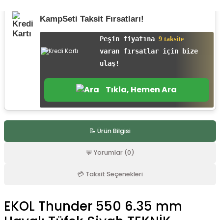
r
KampSeti Taksit Fırsatları!
Peşin fiyatına
9 taksite
varan fırsatlar için bize
ulaş!
Tıkla, Hemen Ara
📝 Ürün Bilgisi
💬 Yorumlar (0)
💳 Taksit Seçenekleri
EKOL Thunder 550 6.35 mm