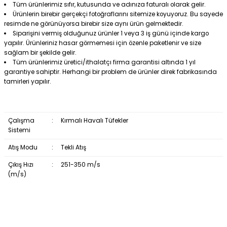
Tüm ürünlerimiz sıfır, kutusunda ve adınıza faturalı olarak gelir.
Ürünlerin birebir gerçekçi fotoğraflarını sitemize koyuyoruz. Bu sayede
resimde ne görünüyorsa birebir size aynı ürün gelmektedir.
Siparişini vermiş olduğunuz ürünler 1 veya 3 iş günü içinde kargo
yapılır. Ürünleriniz hasar görmemesi için özenle paketlenir ve size
sağlam bir şekilde gelir.
Tüm ürünlerimiz üretici/ithalatçı firma garantisi altında 1 yıl
garantiye sahiptir. Herhangi bir problem de ürünler direk fabrikasında
tamirleri yapılır.
Çalışma
:
Kırmalı Havalı Tüfekler
Sistemi
Atış Modu
:
Tekli Atış
Çıkış Hızı
:
251-350 m/s
(m/s)
Bu ürüne ilk yorumu siz yapın!