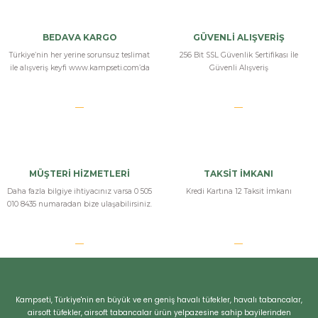
Yorum Yaz
BEDAVA KARGO
GÜVENLİ ALIŞVERİŞ
Türkiye’nin her yerine sorunsuz teslimat
256 Bit SSL Güvenlik Sertifikası İle
ile alışveriş keyfi www.kampseti.com’da
Güvenli Alışveriş
MÜŞTERİ HİZMETLERİ
TAKSİT İMKANI
Daha fazla bilgiye ihtiyacınız varsa 0 505
Kredi Kartına 12 Taksit İmkanı
010 8435 numaradan bize ulaşabilirsiniz.
Bizi Arayın
Kampseti, Türkiye'nin en büyük ve en geniş havalı tüfekler, havalı tabancalar,
airsoft tüfekler, airsoft tabancalar ürün yelpazesine sahip bayilerinden