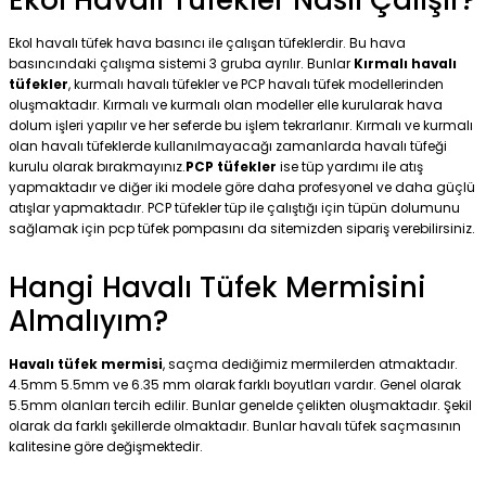
Ekol havalı tüfek hava basıncı ile çalışan tüfeklerdir. Bu hava
basıncındaki çalışma sistemi 3 gruba ayrılır. Bunlar
Kırmalı havalı
tüfekler
, kurmalı havalı tüfekler ve PCP havalı tüfek modellerinden
oluşmaktadır. Kırmalı ve kurmalı olan modeller elle kurularak hava
dolum işleri yapılır ve her seferde bu işlem tekrarlanır. Kırmalı ve kurmalı
olan havalı tüfeklerde kullanılmayacağı zamanlarda havalı tüfeği
kurulu olarak bırakmayınız.
PCP tüfekler
ise tüp yardımı ile atış
yapmaktadır ve diğer iki modele göre daha profesyonel ve daha güçlü
atışlar yapmaktadır. PCP tüfekler tüp ile çalıştığı için tüpün dolumunu
sağlamak için pcp tüfek pompasını da sitemizden sipariş verebilirsiniz.
Hangi Havalı Tüfek Mermisini
Almalıyım?
Havalı tüfek mermisi
, saçma dediğimiz mermilerden atmaktadır.
4.5mm 5.5mm ve 6.35 mm olarak farklı boyutları vardır. Genel olarak
5.5mm olanları tercih edilir. Bunlar genelde çelikten oluşmaktadır. Şekil
olarak da farklı şekillerde olmaktadır. Bunlar havalı tüfek saçmasının
kalitesine göre değişmektedir.