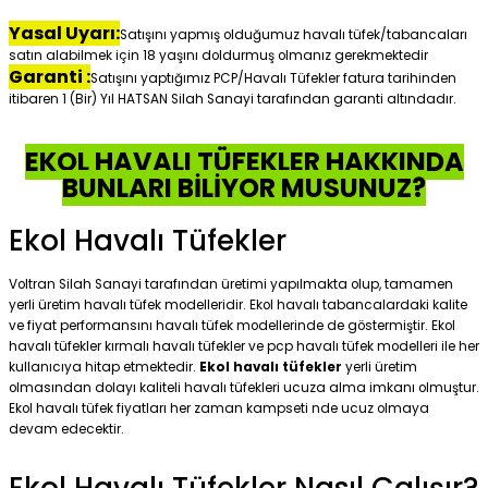
Yasal Uyarı:
Satışını yapmış olduğumuz havalı tüfek/tabancaları
satın alabilmek için 18 yaşını doldurmuş olmanız gerekmektedir
Garanti :
Satışını yaptığımız PCP/Havalı Tüfekler fatura tarihinden
itibaren 1 (Bir) Yıl HATSAN Silah Sanayi tarafından garanti altındadır.
EKOL HAVALI TÜFEKLER HAKKINDA
BUNLARI BİLİYOR MUSUNUZ?
Ekol Havalı Tüfekler
Voltran Silah Sanayi tarafından üretimi yapılmakta olup, tamamen
yerli üretim havalı tüfek modelleridir. Ekol havalı tabancalardaki kalite
ve fiyat performansını havalı tüfek modellerinde de göstermiştir. Ekol
havalı tüfekler kırmalı havalı tüfekler ve pcp havalı tüfek modelleri ile her
kullanıcıya hitap etmektedir.
Ekol havalı tüfekler
yerli üretim
olmasından dolayı kaliteli havalı tüfekleri ucuza alma imkanı olmuştur.
Ekol havalı tüfek fiyatları her zaman kampseti nde ucuz olmaya
devam edecektir.
Ekol Havalı Tüfekler Nasıl Çalışır?