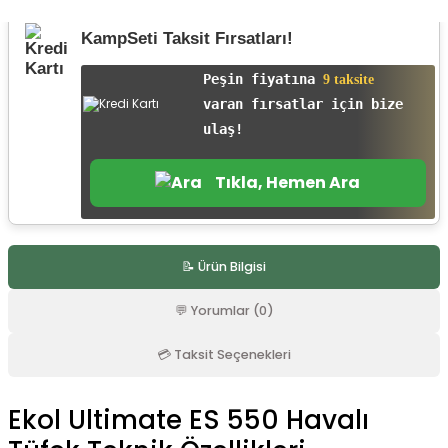
r
KampSeti Taksit Fırsatları!
Peşin fiyatına
9 taksite
varan fırsatlar için bize
ulaş!
Tıkla, Hemen Ara
📝 Ürün Bilgisi
💬 Yorumlar (0)
💳 Taksit Seçenekleri
Ekol Ultimate ES 550 Havalı