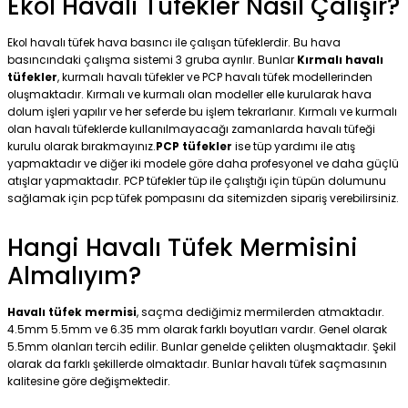
Ekol Havalı Tüfekler Nasıl Çalışır?
Ekol havalı tüfek hava basıncı ile çalışan tüfeklerdir. Bu hava
basıncındaki çalışma sistemi 3 gruba ayrılır. Bunlar
Kırmalı havalı
tüfekler
, kurmalı havalı tüfekler ve PCP havalı tüfek modellerinden
oluşmaktadır. Kırmalı ve kurmalı olan modeller elle kurularak hava
dolum işleri yapılır ve her seferde bu işlem tekrarlanır. Kırmalı ve kurmalı
olan havalı tüfeklerde kullanılmayacağı zamanlarda havalı tüfeği
kurulu olarak bırakmayınız.
PCP tüfekler
ise tüp yardımı ile atış
yapmaktadır ve diğer iki modele göre daha profesyonel ve daha güçlü
atışlar yapmaktadır. PCP tüfekler tüp ile çalıştığı için tüpün dolumunu
sağlamak için pcp tüfek pompasını da sitemizden sipariş verebilirsiniz.
Hangi Havalı Tüfek Mermisini
Almalıyım?
Havalı tüfek mermisi
, saçma dediğimiz mermilerden atmaktadır.
4.5mm 5.5mm ve 6.35 mm olarak farklı boyutları vardır. Genel olarak
5.5mm olanları tercih edilir. Bunlar genelde çelikten oluşmaktadır. Şekil
olarak da farklı şekillerde olmaktadır. Bunlar havalı tüfek saçmasının
kalitesine göre değişmektedir.