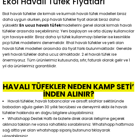
Ekol Havalı Tüfek Fiyatları
Ekol havalı tüfekler de kırmalı ve kurmalı havalı tüfek modelleri biraz
daha uygun olurken, pcp havalı tüfekler fiyat olarak biraz daha
yüksektir.
En ucuz havalı tüfek
modellerini genel olarak kırmalı havalı
tüfekler arasında seçebilirsiniz. Yeni başlayan ve orta düzey kullanıcılar
için tavsiye edilir. Biraz daha iyi tüfek kullanmayı bilenler ise kesinlikle
pcp tüfek modellerini denemelidir. İthal havalı tüfekler ve yerli olan
havalı tüfek modelleri arasında da fiyat farkı bulunmaktadır. Genelde
yerli havalı tüfekler daha ucuz olmaktadır. 2.el havalı tüfek ise
önermiyoruz. Tüm ürünlerimiz kutusunda, sıfır, faturalı olarak gelir ve 1
yıl da ürünlerimiz garantilidir.
HAVALI TÜFEKLER NEDEN KAMP SETİ’
İNDEN ALINIR?
Havalı tüfekler, havalı tabancalar ve airsoft silahlar sektöründe
babadan oğula gelen 30 yıllık tecrübesi ve deneyimli ekibi ile havalı
tüfekler hakkında en doğru bilgilere ulaşabilirsiniz.
Whatshapp Destek Hattı ile bizlerle direk olarak iletişime geçerek
aklınıza takılan ne varsa rahatlıkla sorabilirsiniz. Whatshapp hattımıza
sağ altta yer alan whatshapp sipariş butonuna tıklayarak
ulaşabilirsiniz.