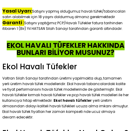
Yasal Uyarı:
Satışını yapmış olduğumuz havalı tüfek/tabancaları
satın alabilmek için 18 yaşını doldurmuş olmanız gerekmektedir
Garanti :
Satışını yaptığımız PCP/Havalı Tüfekler fatura tarihinden
itibaren 1 (Bir) Yıl HATSAN Silah Sanayi tarafından garanti altındadır.
EKOL HAVALI TÜFEKLER HAKKINDA
BUNLARI BİLİYOR MUSUNUZ?
Ekol Havalı Tüfekler
Voltran Silah Sanayi tarafından üretimi yapılmakta olup, tamamen
yerli üretim havalı tüfek modelleridir. Ekol havalı tabancalardaki kalite
ve fiyat performansını havalı tüfek modellerinde de göstermiştir. Ekol
havalı tüfekler kırmalı havalı tüfekler ve pcp havalı tüfek modelleri ile her
kullanıcıya hitap etmektedir.
Ekol havalı tüfekler
yerli üretim
olmasından dolayı kaliteli havalı tüfekleri ucuza alma imkanı olmuştur.
Ekol havalı tüfek fiyatları her zaman kampseti nde ucuz olmaya
devam edecektir.