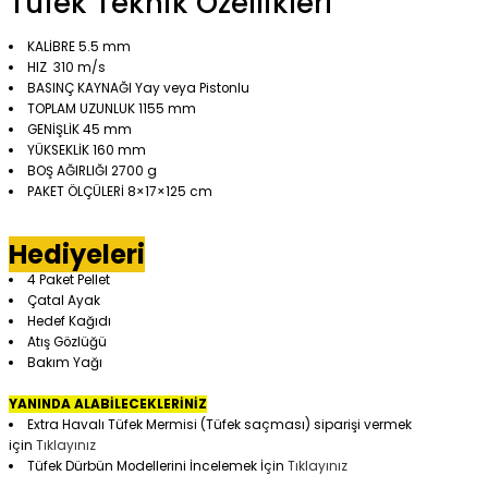
Tüfek Teknik Özellikleri
KALİBRE 5.5 mm
HIZ 310 m/s
BASINÇ KAYNAĞI Yay veya Pistonlu
TOPLAM UZUNLUK 1155 mm
GENİŞLİK 45 mm
YÜKSEKLİK 160 mm
BOŞ AĞIRLIĞI 2700 g
PAKET ÖLÇÜLERİ 8×17×125 cm
Hediyeleri
4 Paket Pellet
Çatal Ayak
Hedef Kağıdı
Atış Gözlüğü
Bakım Yağı
YANINDA ALABİLECEKLERİNİZ
Extra Havalı Tüfek Mermisi (Tüfek saçması) siparişi vermek
için
Tıklayınız
Tüfek Dürbün Modellerini İncelemek İçin
Tıklayınız