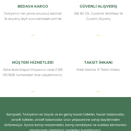
Yorum Yaz
BEDAVA KARGO
GÜVENLİ ALIŞVERİŞ
Türkiye’nin her yerine sorunsuz teslimat
256 Bit SSL Güvenlik Sertifikası İle
ile alışveriş keyfi www.kampseti.com’da
Güvenli Alışveriş
MÜŞTERİ HİZMETLERİ
TAKSİT İMKANI
Daha fazla bilgiye ihtiyacınız varsa 0 505
Kredi Kartına 12 Taksit İmkanı
010 8435 numaradan bize ulaşabilirsiniz.
Bizi Arayın
Kampseti, Türkiye'nin en büyük ve en geniş havalı tüfekler, havalı tabancalar,
airsoft tüfekler, airsoft tabancalar ürün yelpazesine sahip bayilerinden
birtanesiyiz. Ayrıca kamp malzemeleri, kamp sandalyesi ve outdoor ekimanları
alanlarında istediğiniz modelleri bulabilirsiniz.