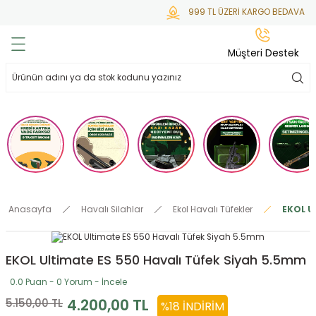
999 TL ÜZERİ KARGO BEDAVA
Geri Dön
Geri Dön
Geri Dön
Geri Dön
Geri Dön
Müşteri Destek
lar
hlar
irsoft
tdoor
ak
 Gas
alar
alar
/ BBs
çaklar
ekler
i
Tüfekler
rı
esuarları
Anasayfa
Havalı Silahlar
Ekol Havalı Tüfekler
EKOL U
bancalar
ksesuarı
i
ları
letleri
EKOL Ultimate ES 550 Havalı Tüfek Siyah 5.5mm
ekler
Aleti
a
0.0 Puan - 0 Yorum - İncele
ekler
lar
 Temizlik
abılar
4.200,00 TL
5.150,00 TL
%18 İNDIRIM