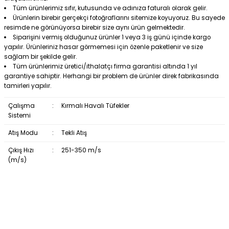
Tüm ürünlerimiz sıfır, kutusunda ve adınıza faturalı olarak gelir.
Ürünlerin birebir gerçekçi fotoğraflarını sitemize koyuyoruz. Bu sayede
resimde ne görünüyorsa birebir size aynı ürün gelmektedir.
Siparişini vermiş olduğunuz ürünler 1 veya 3 iş günü içinde kargo
yapılır. Ürünleriniz hasar görmemesi için özenle paketlenir ve size
sağlam bir şekilde gelir.
Tüm ürünlerimiz üretici/ithalatçı firma garantisi altında 1 yıl
garantiye sahiptir. Herhangi bir problem de ürünler direk fabrikasında
tamirleri yapılır.
Çalışma
:
Kırmalı Havalı Tüfekler
Sistemi
Atış Modu
:
Tekli Atış
Çıkış Hızı
:
251-350 m/s
(m/s)
Bu ürüne ilk yorumu siz yapın!