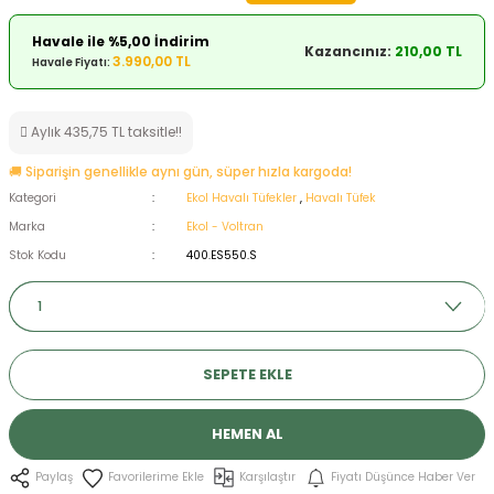
ksesuarları
e, Tabure
Havale ile %5,00 İndirim
Kazancınız:
210,00 TL
3.990,00 TL
Havale Fiyatı:
a Mermisi
Aylık 435,75 TL taksitle!!
ermisi
rları
🚚 Siparişin genellikle aynı gün, süper hızla kargoda!
uk
Kategori
Ekol Havalı Tüfekler
,
Havalı Tüfek
Marka
Ekol - Voltran
Stok Kodu
400.ES550.S
a
uk
SEPETE EKLE
calar
HEMEN AL
Karşılaştır
Fiyatı Düşünce Haber Ver
Paylaş