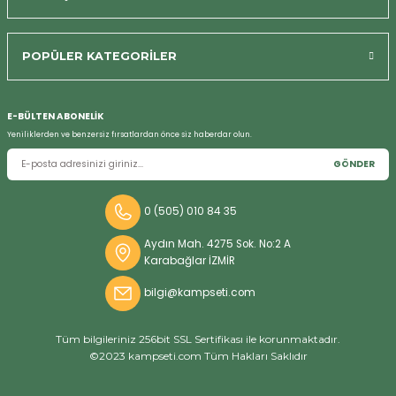
POPÜLER KATEGORİLER
E-BÜLTEN ABONELİK
Yeniliklerden ve benzersiz fırsatlardan önce siz haberdar olun.
GÖNDER
0 (505) 010 84 35
Aydın Mah. 4275 Sok. No:2 A
Karabağlar İZMİR
bilgi@kampseti.com
Tüm bilgileriniz 256bit SSL Sertifikası ile korunmaktadır.
©2023 kampseti.com Tüm Hakları Saklıdır