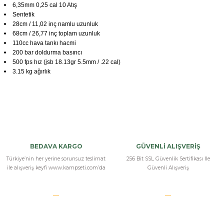
6,35mm 0,25 cal 10 Atış
Sentetik
28cm / 11,02 inç namlu uzunluk
68cm / 26,77 inç toplam uzunluk
110cc hava tankı hacmi
200 bar doldurma basıncı
500 fps hız (jsb 18.13gr 5.5mm / .22 cal)
3.15 kg ağırlık
Niksan Tacto S PCP
bu fiyatta bu kalitelede bulmaz gerçekten zor kampsetine teşekkür
BEDAVA KARGO
GÜVENLİ ALIŞVERİŞ
ederiz paketleme güzeldi set şeklinde aldım
Türkiye’nin her yerine sorunsuz teslimat
256 Bit SSL Güvenlik Sertifikası İle
ile alışveriş keyfi www.kampseti.com’da
Güvenli Alışveriş
s... e... | 13/10/2025
full-set-niksan-tacto-s-pcp-havali-tufek
Silah çok güzel hem kaliteli hem de çok dayanıklı Fiyat olarak uygun bir