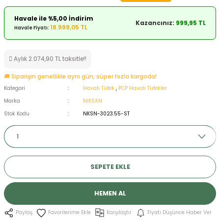
ksesuarları
e, Tabure
Havale ile %5,00 İndirim
Kazancınız:
999,95 TL
18.999,05 TL
Havale Fiyatı:
a Mermisi
Aylık 2.074,90 TL taksitle!!
ermisi
rları
🚚 Siparişin genellikle aynı gün, süper hızla kargoda!
uk
Kategori
Havalı Tüfek
,
PCP Havalı Tüfekler
Marka
NİKSAN
Stok Kodu
NKSN-3023.55-ST
a
uk
SEPETE EKLE
calar
HEMEN AL
Karşılaştır
Fiyatı Düşünce Haber Ver
Paylaş