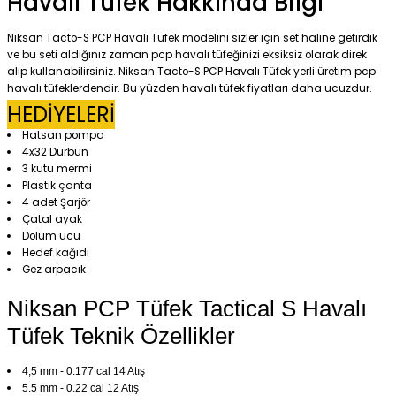
Havalı Tüfek Hakkında Bilgi
Niksan Tacto-S PCP Havalı Tüfek modelini sizler için set haline getirdik
ve bu seti aldığınız zaman pcp havalı tüfeğinizi eksiksiz olarak direk
alıp kullanabilirsiniz. Niksan Tacto-S PCP Havalı Tüfek yerli üretim pcp
havalı tüfeklerdendir. Bu yüzden havalı tüfek fiyatları daha ucuzdur.
HEDİYELERİ
Hatsan pompa
4x32 Dürbün
3 kutu mermi
Plastik çanta
4 adet Şarjör
Çatal ayak
Dolum ucu
Hedef kağıdı
Gez arpacık
Niksan PCP Tüfek Tactical S Havalı
Tüfek Teknik Özellikler
4,5 mm - 0.177 cal 14 Atış
5.5 mm - 0.22 cal 12 Atış