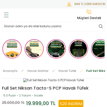
999 TL ÜZERİ KARGO BED
Geri Dön
Geri Dön
Geri Dön
Geri Dön
Geri Dön
Müşteri Destek
lar
hlar
irsoft
tdoor
ak
 Gas
alar
alar
/ BBs
çaklar
ekler
i
Tüfekler
rı
esuarları
Anasayfa
Havalı Silahlar
Havalı Tüfek
Full Set Nik
bancalar
ksesuarı
i
ları
letleri
Full Set Niksan Tacto-S PCP Havalı Tüfek
ekler
lar
a
5.0 Puan - 2 Yorum - İncele
ekler
 Temizlik
abılar
19.999,00 TL
25.000,00 TL
%20 İNDIRIM