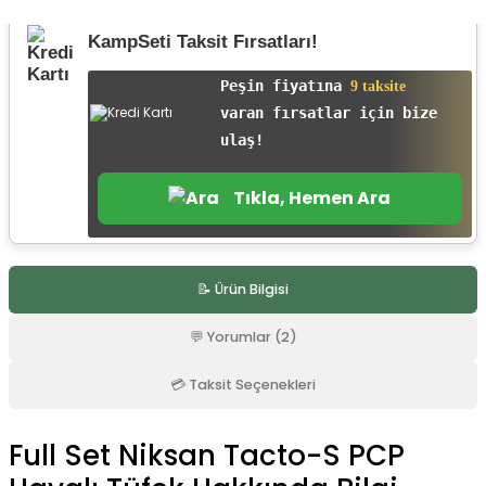
r
KampSeti Taksit Fırsatları!
Peşin fiyatına
9 taksite
varan fırsatlar için bize
ulaş!
Tıkla, Hemen Ara
📝 Ürün Bilgisi
💬 Yorumlar (2)
💳 Taksit Seçenekleri
Full Set Niksan Tacto-S PCP