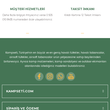
de yanında gelen ekstra setler çok işime yaradı teşşekürler
MÜŞTERİ HİZMETLERİ
TAKSİT İMKANI
h... ö... | 23/03/2025
Daha fazla bilgiye ihtiyacınız varsa 0 505
Kredi Kartına 12 Taksit İmkanı
010 8435 numaradan bize ulaşabilirsiniz.
Yorum Yaz
Kampseti, Türkiye'nin en büyük ve en geniş havalı tüfekler, havalı tabancalar,
airsoft tüfekler, airsoft tabancalar ürün yelpazesine sahip bayilerinden
birtanesiyiz. Ayrıca kamp malzemeleri, kamp sandalyesi ve outdoor ekimanları
alanlarında istediğiniz modelleri bulabilirsiniz.
KAMPSETİ.COM
Bizi Arayın
SİPARİŞ VE ÖDEME