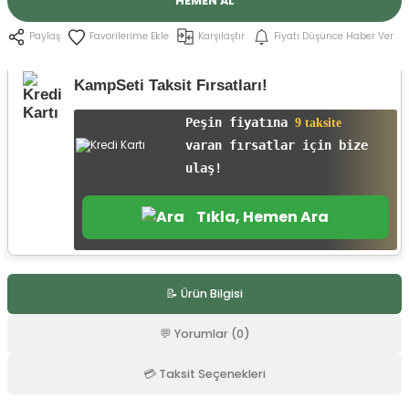
HEMEN AL
r
Karşılaştır
Fiyatı Düşünce Haber Ver
Paylaş
KampSeti Taksit Fırsatları!
Peşin fiyatına
9 taksite
varan fırsatlar için bize
ulaş!
Tıkla, Hemen Ara
📝 Ürün Bilgisi
💬 Yorumlar (0)
💳 Taksit Seçenekleri