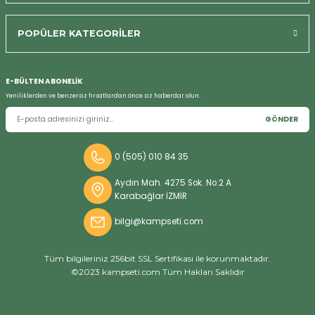
POPÜLER KATEGORİLER
E-BÜLTEN ABONELİK
Yeniliklerden ve benzersiz fırsatlardan önce siz haberdar olun.
GÖNDER
0 (505) 010 84 35
Aydın Mah. 4275 Sok. No:2 A
Karabağlar İZMİR
bilgi@kampseti.com
Tüm bilgileriniz 256bit SSL Sertifikası ile korunmaktadır.
©2023 kampseti.com Tüm Hakları Saklıdır