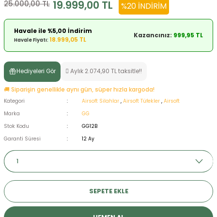
19.999,00 TL
25.000,00 TL
%20 İNDIRIM
ksesuarları
e, Tabure
Havale ile %5,00 İndirim
Kazancınız:
999,95 TL
a Mermisi
18.999,05 TL
Havale Fiyatı:
ermisi
rları
Hediyeleri Gör
Aylık 2.074,90 TL taksitle!!
uk
🚚 Siparişin genellikle aynı gün, süper hızla kargoda!
Kategori
Airsoft Silahlar
,
Airsoft Tüfekler
,
Airsoft
Marka
GG
Stok Kodu
GG12B
Garanti Süresi
12 Ay
a
uk
calar
SEPETE EKLE