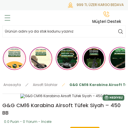
999 TL ÜZERİ KARGO BEDAVA
Geri Dön
Geri Dön
Geri Dön
Geri Dön
Geri Dön
Müşteri Destek
lar
hlar
irsoft
tdoor
ak
 Gas
alar
alar
/ BBs
çaklar
ekler
i
Tüfekler
rı
esuarları
Anasayfa
Airsoft Silahlar
G&G CM16 Karabina Airsoft Tü
bancalar
ksesuarı
i
ları
letleri
HEDIYELI
G&G CM16 Karabina Airsoft Tüfek Siyah – 450
ekler
lar
a
BB
ekler
 Temizlik
abılar
0.0 Puan - 0 Yorum - İncele