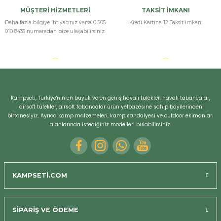
MÜŞTERİ HİZMETLERİ
TAKSİT İMKANI
Daha fazla bilgiye ihtiyacınız varsa 0 505
Kredi Kartına 12 Taksit İmkanı
010 8435 numaradan bize ulaşabilirsiniz.
Kampseti, Türkiye'nin en büyük ve en geniş havalı tüfekler, havalı tabancalar,
airsoft tüfekler, airsoft tabancalar ürün yelpazesine sahip bayilerinden
birtanesiyiz. Ayrıca kamp malzemeleri, kamp sandalyesi ve outdoor ekimanları
alanlarında istediğiniz modelleri bulabilirsiniz.
KAMPSETİ.COM
SİPARİŞ VE ÖDEME