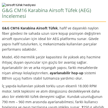
G&G CM16 Karabina Airsoft Tüfek (AEG)
İncelemesi
G&G CM16 Karabina Airsoft Tüfek
, hafif ve dayanıklı naylon
fiber gövdesi ile sahada uzun süre koşup pozisyon değiştiren
airsoft oyuncuları için ideal bir
AEG platformu sunar. Gövde
yapısı hafif tutulurken, iç mekanizmada kullanılan parçalar
performans odaklıdır.
Model,
450 mermilik şarjör kapasitesi ile yüksek atış hacmine
ihtiyaç duyan oyuncular için güçlü bir avantaj sağlar.
Ayarlanabilir ön ve arka nişangah yapısı, farklı mesafelerde
nişan almayı kolaylaştırırken,
ayarlanabilir hop-up
sistemi
BB’nin uçuş hattını stabil tutmanıza yardımcı olur.
İç yapıda kullanılan yüksek torklu uzun eksenli 18.000 RPM
motor, tetik tepkisini ve atım döngüsünü destekleyerek daha
akıcı bir elektrikli tüfek deneyimi sağlar. Kundak uzunluğunun
790 mm – 960 mm arasında ayarlanabilmesi, farklı kullanıcı
boylarına ve oyun tarzlarına uyum imkânı sunar.
2
250 g ağırlığı