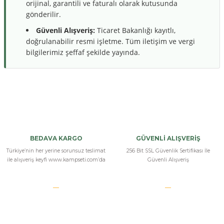
orijinal, garantili ve faturalı olarak kutusunda
gönderilir.
Güvenli Alışveriş:
Ticaret Bakanlığı kayıtlı,
doğrulanabilir resmi işletme. Tüm iletişim ve vergi
bilgilerimiz şeffaf şekilde yayında.
Bu ürüne ilk yorumu siz yapın!
Yorum Yaz
BEDAVA KARGO
GÜVENLİ ALIŞVERİŞ
Türkiye’nin her yerine sorunsuz teslimat
256 Bit SSL Güvenlik Sertifikası İle
ile alışveriş keyfi www.kampseti.com’da
Güvenli Alışveriş
Bizi Arayın