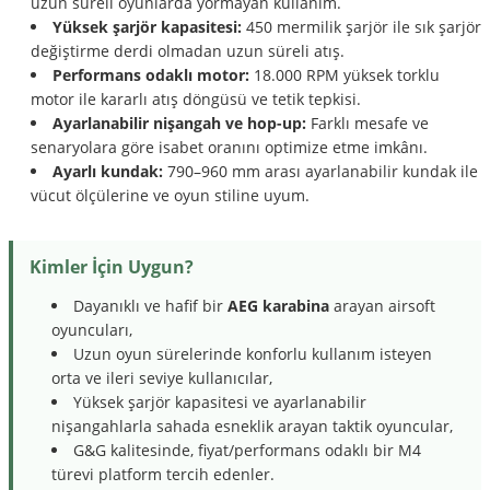
uzun süreli oyunlarda yormayan kullanım.
Yüksek şarjör kapasitesi:
450 mermilik şarjör ile sık şarjör
değiştirme derdi olmadan uzun süreli atış.
Performans odaklı motor:
18.000 RPM yüksek torklu
motor ile kararlı atış döngüsü ve tetik tepkisi.
Ayarlanabilir nişangah ve hop-up:
Farklı mesafe ve
senaryolara göre isabet oranını optimize etme imkânı.
Ayarlı kundak:
790–960 mm arası ayarlanabilir kundak ile
vücut ölçülerine ve oyun stiline uyum.
Kimler İçin Uygun?
Dayanıklı ve hafif bir
AEG karabina
arayan airsoft
oyuncuları,
Uzun oyun sürelerinde konforlu kullanım isteyen
orta ve ileri seviye kullanıcılar,
Yüksek şarjör kapasitesi ve ayarlanabilir
nişangahlarla sahada esneklik arayan taktik oyuncular,
G&G kalitesinde, fiyat/performans odaklı bir M4
türevi platform tercih edenler.