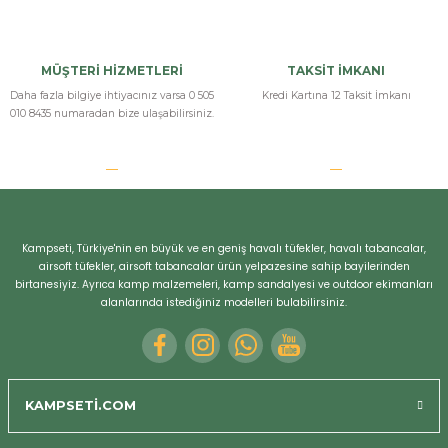
MÜŞTERİ HİZMETLERİ
TAKSİT İMKANI
Daha fazla bilgiye ihtiyacınız varsa 0 505
Kredi Kartına 12 Taksit İmkanı
010 8435 numaradan bize ulaşabilirsiniz.
Kampseti, Türkiye'nin en büyük ve en geniş havalı tüfekler, havalı tabancalar,
airsoft tüfekler, airsoft tabancalar ürün yelpazesine sahip bayilerinden
birtanesiyiz. Ayrıca kamp malzemeleri, kamp sandalyesi ve outdoor ekimanları
alanlarında istediğiniz modelleri bulabilirsiniz.
KAMPSETİ.COM