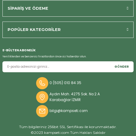
SİPARİŞ VE ÖDEME
POPÜLER KATEGORİLER
Bizi Arayın
E-BÜLTEN ABONELİK
Yeniliklerden ve benzersiz fırsatlardan önce siz haberdar olun.
GÖNDER
0 (505) 010 84 35
Aydın Mah. 4275 Sok. No:2 A
Karabağlar İZMİR
bilgi@kampseti.com
Tüm bilgileriniz 256bit SSL Sertifikası ile korunmaktadır.
©2023 kampseti.com Tüm Hakları Saklıdır