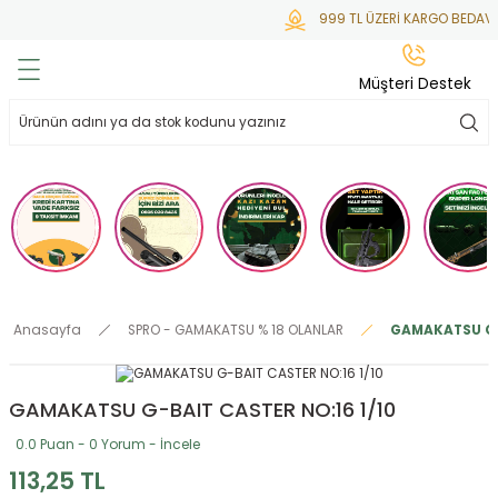
999 TL ÜZERİ KARGO BEDAVA
Geri Dön
Geri Dön
Geri Dön
Geri Dön
Geri Dön
Müşteri Destek
lar
hlar
irsoft
tdoor
ak
 Gas
alar
alar
/ BBs
çaklar
ekler
i
Tüfekler
rı
esuarları
Anasayfa
SPRO - GAMAKATSU % 18 OLANLAR
GAMAKATSU G-B
bancalar
ksesuarı
i
ları
letleri
GAMAKATSU G-BAIT CASTER NO:16 1/10
ekler
lar
a
0.0 Puan - 0 Yorum - İncele
ekler
 Temizlik
abılar
113,25 TL