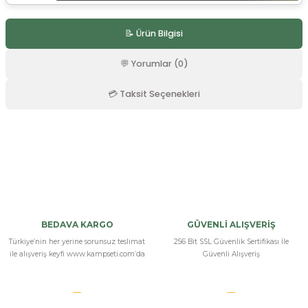
r
📝 Ürün Bilgisi
💬 Yorumlar (0)
💳 Taksit Seçenekleri
Bu ürüne ilk yorumu siz yapın!
Yorum Yaz
BEDAVA KARGO
GÜVENLİ ALIŞVERİŞ
Türkiye’nin her yerine sorunsuz teslimat
256 Bit SSL Güvenlik Sertifikası İle
ile alışveriş keyfi www.kampseti.com’da
Güvenli Alışveriş