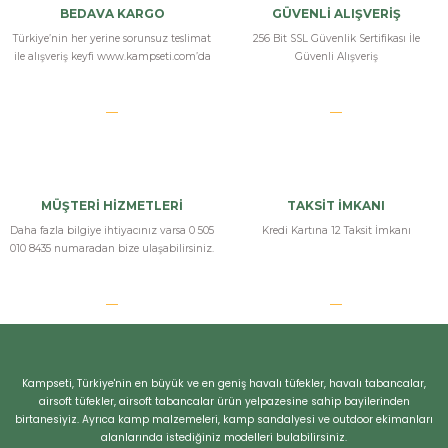
Yorum Yaz
BEDAVA KARGO
GÜVENLİ ALIŞVERİŞ
Türkiye’nin her yerine sorunsuz teslimat
256 Bit SSL Güvenlik Sertifikası İle
ile alışveriş keyfi www.kampseti.com’da
Güvenli Alışveriş
MÜŞTERİ HİZMETLERİ
TAKSİT İMKANI
Daha fazla bilgiye ihtiyacınız varsa 0 505
Kredi Kartına 12 Taksit İmkanı
010 8435 numaradan bize ulaşabilirsiniz.
Bizi Arayın
Kampseti, Türkiye'nin en büyük ve en geniş havalı tüfekler, havalı tabancalar,
airsoft tüfekler, airsoft tabancalar ürün yelpazesine sahip bayilerinden
birtanesiyiz. Ayrıca kamp malzemeleri, kamp sandalyesi ve outdoor ekimanları
alanlarında istediğiniz modelleri bulabilirsiniz.