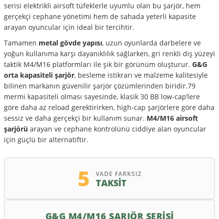
serisi elektrikli airsoft tüfeklerle uyumlu olan bu şarjör, hem
gerçekçi cephane yönetimi hem de sahada yeterli kapasite
arayan oyuncular için ideal bir tercihtir.
Tamamen
metal gövde yapısı
, uzun oyunlarda darbelere ve
yoğun kullanıma karşı dayanıklılık sağlarken, gri renkli dış yüzeyi
taktik M4/M16 platformları ile şık bir görünüm oluşturur.
G&G
orta kapasiteli şarjör
, besleme istikrarı ve malzeme kalitesiyle
bilinen markanın güvenilir şarjör çözümlerinden biridir.79
mermi kapasiteli olması sayesinde, klasik 30 BB low-cap’lere
göre daha az reload gerektirirken, high-cap şarjörlere göre daha
sessiz ve daha gerçekçi bir kullanım sunar.
M4/M16 airsoft
şarjörü
arayan ve cephane kontrolünü ciddiye alan oyuncular
için güçlü bir alternatiftir.
5
VADE FARKSIZ
TAKSİT
G&G M4/M16 ŞARJÖR SERİSİ