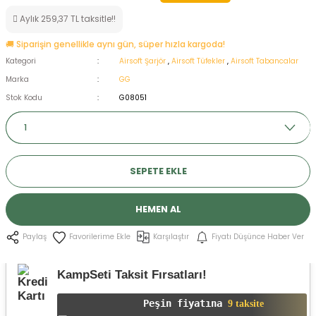
ksesuarları
e, Tabure
Aylık 259,37 TL taksitle!!
🚚 Siparişin genellikle aynı gün, süper hızla kargoda!
a Mermisi
Kategori
Airsoft Şarjör
,
Airsoft Tüfekler
,
Airsoft Tabancalar
Marka
GG
ermisi
rları
Stok Kodu
G08051
uk
SEPETE EKLE
HEMEN AL
a
uk
Karşılaştır
Fiyatı Düşünce Haber Ver
Paylaş
calar
KampSeti Taksit Fırsatları!
Peşin fiyatına
9 taksite