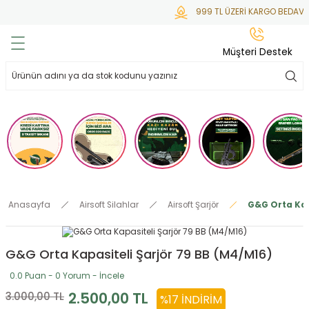
999 TL ÜZERİ KARGO BEDAVA
Geri Dön
Geri Dön
Geri Dön
Geri Dön
Geri Dön
Müşteri Destek
lar
hlar
irsoft
tdoor
ak
 Gas
alar
alar
/ BBs
çaklar
ekler
i
Tüfekler
rı
esuarları
Anasayfa
Airsoft Silahlar
Airsoft Şarjör
G&G Orta Kap
bancalar
ksesuarı
i
ları
letleri
G&G Orta Kapasiteli Şarjör 79 BB (M4/M16)
ekler
lar
a
0.0 Puan - 0 Yorum - İncele
ekler
 Temizlik
abılar
2.500,00 TL
3.000,00 TL
%17 İNDIRIM