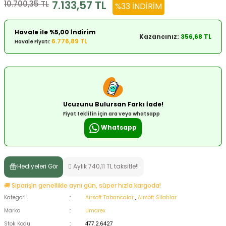
7.133,57 TL
10.700,35 TL
%33 İNDIRIM
ksesuarları
e, Tabure
Havale ile %5,00 İndirim
Kazancınız:
356,68 TL
a Mermisi
6.776,89 TL
Havale Fiyatı:
ermisi
rları
uk
Ucuzunu Bulursan Farkı İade!
Fiyat teklifin için ara veya whatsapp
Whatsapp
a
uk
Hediyeleri Gör
Aylık 740,11 TL taksitle!!
calar
🚚 Siparişin genellikle aynı gün, süper hızla kargoda!
Kategori
Airsoft Tabancalar
,
Airsoft Silahlar
Marka
Umarex
Stok Kodu
477.2.6427