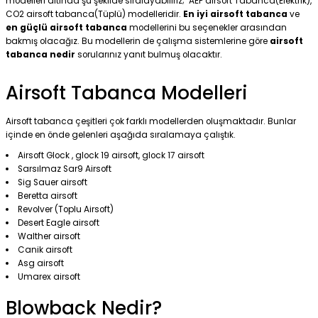
modelleri altında şu şekilde sıralayabiliriz; AEP airsoft Tabanca(Elektrik),
CO2 airsoft tabanca(Tüplü) modelleridir.
En iyi airsoft tabanca
ve
en güçlü airsoft tabanca
modellerini bu seçenekler arasından
bakmış olacağız. Bu modellerin de çalışma sistemlerine göre
airsoft
tabanca nedir
sorularınız yanıt bulmuş olacaktır.
Airsoft Tabanca Modelleri
Airsoft tabanca çeşitleri çok farklı modellerden oluşmaktadır. Bunlar
içinde en önde gelenleri aşağıda sıralamaya çalıştık.
Airsoft Glock , glock 19 airsoft, glock 17 airsoft
Sarsılmaz Sar9 Airsoft
Sig Sauer airsoft
Beretta airsoft
Revolver (Toplu Airsoft)
Desert Eagle airsoft
Walther airsoft
Canik airsoft
Asg airsoft
Umarex airsoft
Blowback Nedir?