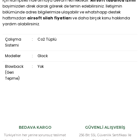
için kampseti nde olmaya devam etmektedir.
Airsoft tabanca izmir
bayimizden direk olarak görerek de temin edebilirsiniz. İletişimin
bölümünde adres bilgilerimize ulaşabilir ve whatshapp destek
hattımızdan
airsoft silah fiyatları
ve daha birçok konu hakkında
yardım alabilirsiniz.
Çalışma
:
Co2 Tüplü
Sistemi
Modeller
:
Glock
Blowback
:
Yok
(Geri
Tepme)
Hissiyatı herşeyi çok güzel çok beğendim
mükemmel
BEDAVA KARGO
GÜVENLİ ALIŞVERİŞ
Baya iyi
Türkiye’nin her yerine sorunsuz teslimat
256 Bit SSL Güvenlik Sertifikası İle