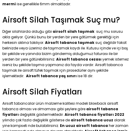
mermi
ise genellikle 6mm olmaktadır.
Airsoft Silah Taşımak Suç mu?
Diğer silahlarda olduğu gibi
airsoft silah taşımak
suç mu sorusu
akla geliyor. Çünkü bunu bir yerden bir yere götürmek gerektiği için
herkesin aklına takılıyor.
Airsoft tabanca taşımak
suç değildir fakat
belinizde veya üzeriniz de taşımamak kaydı ile. Kutusu içinde ve içi boş
bir şekilde ve yanında bizim göndermiş olduğumuz faturası ile bir
yerden bir yere götürebilirsiniz.
Airsoft tabanca cezası
yemek istemez
iseniz bu şekilde taşıma yapmanız da fayda vardır. Airsoft tabanca
taşımak ile airsoft tüfek taşımak için prosedürler aynı şekilde
işlemektedir.
Airsoft tabanca yaş sınırı
ise 18 dir.
Airsoft Silah Fiyatları
Airsoft tabancalar ürün malzeme kalitesi modeli blowback airsoft
tabanca olması ve olmaması gibi şeylere göre
airsoft tabanca
fiyatları
değişiklik göstermektedir.
Airsoft tabanca fiyatları 2022
yılında çok fazla değişiklik gösterse de
airsoft tabanca ucuz
olarak
yine kampseti nde bulabilirsiniz.
En ucuz airsoft tabanca
her zaman