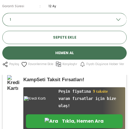
r
Garanti Süresi
12 Ay
SEPETE EKLE
HEMEN AL
Karşılaştır
Fiyatı Düşünce Haber Ver
Paylaş
KampSeti Taksit Fırsatları!
Peşin fiyatına
9 taksite
varan fırsatlar için bize
ulaş!
Tıkla, Hemen Ara