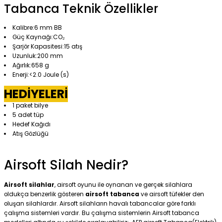
Tabanca Teknik Özellikler
Kalibre:6 mm BB
Güç Kaynağı:CO₂
Şarjör Kapasitesi:15 atış
Uzunluk:200 mm
Ağırlık:658 g
Enerji:<2.0 Joule (s)
HEDİYELERİ
1 paket bilye
5 adet tüp
Hedef Kağıdı
Atış Gözlüğü
Airsoft Silah Nedir?
Airsoft silahlar
, airsoft oyunu ile oynanan ve gerçek silahlara
oldukça benzerlik gösteren
airsoft tabanca
ve airsoft tüfekler den
oluşan silahlardır. Airsoft silahların havalı tabancalar göre farklı
çalışma sistemleri vardır. Bu çalışma sistemlerin Airsoft tabanca