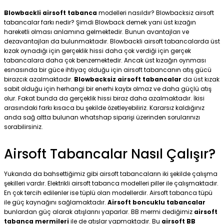
Blowbackli airsoft tabanca
modelleri nasıldır? Blowbacksiz airsoft
tabancalar farkı nedir? Şimdi Blowback demek yani üst kızağın
hareketli olması anlamına gelmektedir. Bunun avantajları ve
dezavantajları da bulunmaktadır. Blowbackli airsoft tabancalarda üst
kızak oynadığı için gerçeklik hissi daha çok verdiği için gerçek
tabancalara daha çok benzemektedir. Ancak üst kızağın oynması
esnasında bir güce ihtiyaç olduğu için airsoft tabancanın atış gücü
birazcık azalmaktadır.
Blowbacksiz airsoft tabancalar
da üst kızak
sabit olduğu için herhangi bir enerhi kaybı olmaz ve daha güçlü atış
olur. Fakat bunda da gerçeklik hissi biraz daha azalmaktadır. İkisi
arasındaki farkı kısaca bu şekilde özetleyebiliriz. Kararsız kaldığınız
anda sağ altta bulunan whatshap siparişi üzerinden sorularınızı
sorabilirsiniz.
Airsoft Tabancalar Nasıl Çalışır?
Yukarıda da bahsettiğimiz gibi airsoft tabancaların iki şekilde çalışma
şekilleri vardır. Elektrikli airsoft tabanca modelleri piller ile çalışmaktadır.
En çok tercih edilenler ise tüplü olan modellerdir. Airsoft tabanca tüpü
ile güç kaynağını sağlamaktadır.
Airsoft boncuklu tabancalar
bunlardan güç alarak atışlarını yaparlar. BB mermi dediğimiz
airsoft
tabanca mermileri
ile de atışlar yapmaktadır. Bu
airsoft BB