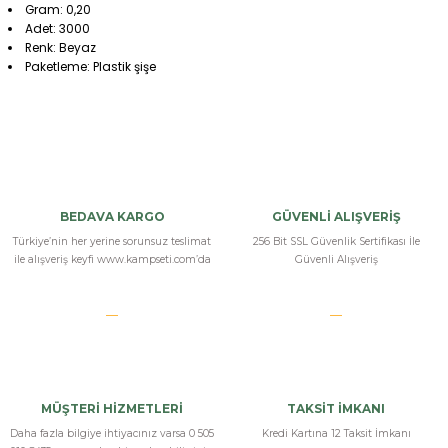
Gram: 0,20
Adet: 3000
Renk: Beyaz
Paketleme: Plastik şişe
Bu ürüne ilk yorumu siz yapın!
Yorum Yaz
BEDAVA KARGO
GÜVENLİ ALIŞVERİŞ
Türkiye’nin her yerine sorunsuz teslimat
256 Bit SSL Güvenlik Sertifikası İle
ile alışveriş keyfi www.kampseti.com’da
Güvenli Alışveriş
MÜŞTERİ HİZMETLERİ
TAKSİT İMKANI
Daha fazla bilgiye ihtiyacınız varsa 0 505
Kredi Kartına 12 Taksit İmkanı