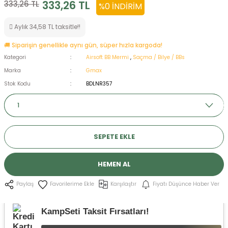
333,26 TL
333,26 TL
%0 İNDIRIM
ksesuarları
e, Tabure
Aylık 34,58 TL taksitle!!
a Mermisi
🚚 Siparişin genellikle aynı gün, süper hızla kargoda!
Kategori
Airsoft BB Mermi
,
Saçma / Bilye / BBs
ermisi
rları
Marka
Gmax
Stok Kodu
BDLNR357
uk
SEPETE EKLE
a
uk
HEMEN AL
Karşılaştır
Fiyatı Düşünce Haber Ver
Paylaş
calar
KampSeti Taksit Fırsatları!