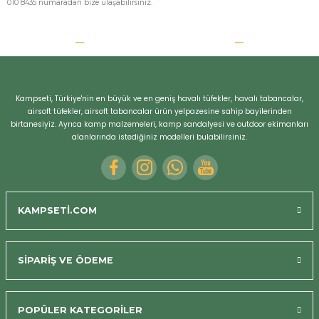
010 8435 numaradan bize ulaşabilirsiniz.
Kampseti, Türkiye'nin en büyük ve en geniş havalı tüfekler, havalı tabancalar,
airsoft tüfekler, airsoft tabancalar ürün yelpazesine sahip bayilerinden
birtanesiyiz. Ayrıca kamp malzemeleri, kamp sandalyesi ve outdoor ekimanları
alanlarında istediğiniz modelleri bulabilirsiniz.
KAMPSETİ.COM
SİPARİŞ VE ÖDEME
POPÜLER KATEGORİLER
Bizi Arayın