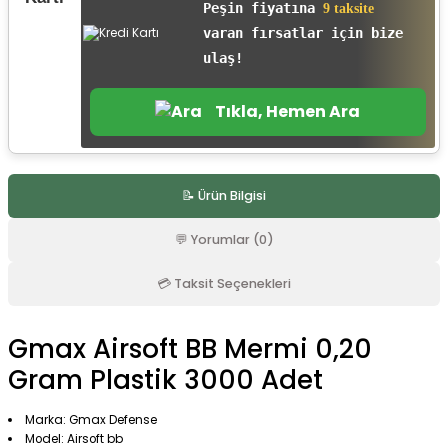
Peşin fiyatına
9 taksite
r
varan fırsatlar için bize
ulaş!
Tıkla, Hemen Ara
📝 Ürün Bilgisi
💬 Yorumlar (0)
💳 Taksit Seçenekleri
Gmax Airsoft BB Mermi 0,20
Gram Plastik 3000 Adet
Marka: Gmax Defense
Model: Airsoft bb