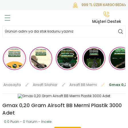
999 TL ÜZERİ KARGO BEDAVA
Geri Dön
Geri Dön
Geri Dön
Geri Dön
Geri Dön
Müşteri Destek
lar
hlar
irsoft
tdoor
ak
 Gas
alar
alar
/ BBs
çaklar
ekler
i
Tüfekler
rı
esuarları
Anasayfa
Airsoft Silahlar
Airsoft BB Mermi
Gmax 0,20
bancalar
ksesuarı
i
ları
letleri
Gmax 0,20 Gram Airsoft BB Mermi Plastik 3000
ekler
lar
a
Adet
ekler
 Temizlik
abılar
0.0 Puan - 0 Yorum - İncele