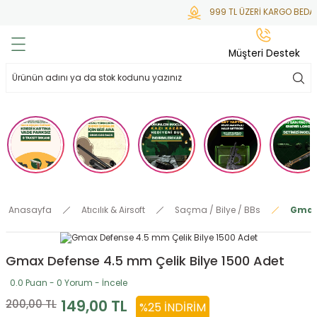
999 TL ÜZERİ KARGO BEDAV
Geri Dön
Geri Dön
Geri Dön
Geri Dön
Geri Dön
Müşteri Destek
lar
hlar
irsoft
tdoor
ak
 Gas
alar
alar
/ BBs
çaklar
ekler
i
Tüfekler
rı
esuarları
Anasayfa
Atıcılık & Airsoft
Saçma / Bilye / BBs
Gmax 
bancalar
ksesuarı
i
ları
letleri
Gmax Defense 4.5 mm Çelik Bilye 1500 Adet
ekler
Aleti
a
0.0 Puan - 0 Yorum - İncele
ekler
lar
 Temizlik
abılar
149,00 TL
200,00 TL
%25 İNDIRIM