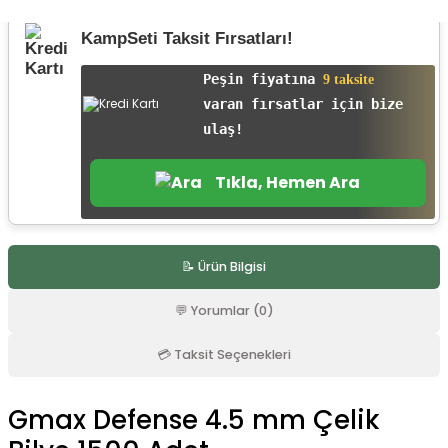
r
KampSeti Taksit Fırsatları!
Peşin fiyatına
9 taksite
varan fırsatlar için bize
ulaş!
Tıkla, Hemen Ara
📝 Ürün Bilgisi
💬 Yorumlar (0)
💳 Taksit Seçenekleri
Gmax Defense 4.5 mm Çelik