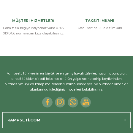
MÜŞTERİ HİZMETLERİ
TAKSİT İMKANI
Daha fazla bilgiye ihtiyacınız varsa 0 505
Kredi Kartına 12 Taksit İmkanı
010 8435 numaradan bize ulaşabilirsiniz.
Kampseti, Türkiye'nin en büyük ve en geniş havalı tüfekler, havalı tabancalar,
airsoft tüfekler, airsoft tabancalar ürün yelpazesine sahip bayilerinden
birtanesiyiz. Ayrıca kamp malzemeleri, kamp sandalyesi ve outdoor ekimanları
alanlarında istediğiniz modelleri bulabilirsiniz.
KAMPSETİ.COM