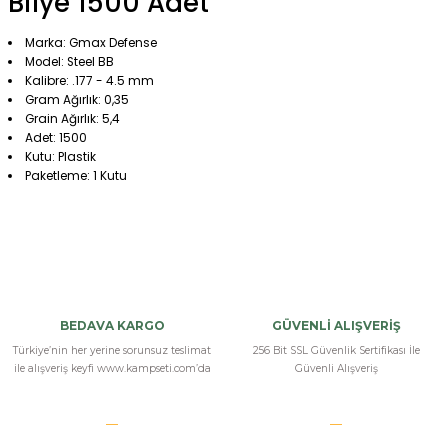
Bilye 1500 Adet
Marka: Gmax Defense
Model: Steel BB
Kalibre: .177 - 4.5 mm
Gram Ağırlık: 0,35
Grain Ağırlık: 5,4
Adet: 1500
Kutu: Plastik
Paketleme: 1 Kutu
Bu ürüne ilk yorumu siz yapın!
Yorum Yaz
BEDAVA KARGO
GÜVENLİ ALIŞVERİŞ
Türkiye’nin her yerine sorunsuz teslimat
256 Bit SSL Güvenlik Sertifikası İle
ile alışveriş keyfi www.kampseti.com’da
Güvenli Alışveriş