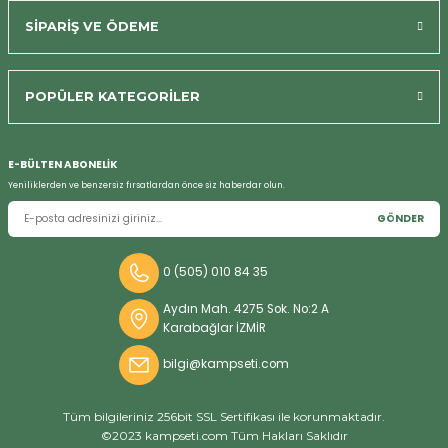
SİPARİŞ VE ÖDEME
Bizi Arayın
POPÜLER KATEGORİLER
E-BÜLTEN ABONELİK
Yeniliklerden ve benzersiz fırsatlardan önce siz haberdar olun.
GÖNDER
0 (505) 010 84 35
Aydın Mah. 4275 Sok. No:2 A
Karabağlar İZMİR
bilgi@kampseti.com
Tüm bilgileriniz 256bit SSL Sertifikası ile korunmaktadır.
©2023 kampseti.com Tüm Hakları Saklıdır