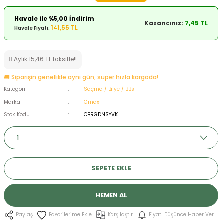
ksesuarları
e, Tabure
Havale ile %5,00 İndirim
Kazancınız:
7,45 TL
141,55 TL
Havale Fiyatı:
a Mermisi
Aylık 15,46 TL taksitle!!
ermisi
rları
🚚 Siparişin genellikle aynı gün, süper hızla kargoda!
uk
Kategori
Saçma / Bilye / BBs
Marka
Gmax
Stok Kodu
CBRGDNSYVK
a
uk
SEPETE EKLE
calar
HEMEN AL
Karşılaştır
Fiyatı Düşünce Haber Ver
Paylaş