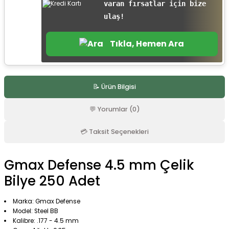
varan fırsatlar için bize
r
ulaş!
Tıkla, Hemen Ara
📝 Ürün Bilgisi
💬 Yorumlar (0)
💳 Taksit Seçenekleri
Gmax Defense 4.5 mm Çelik
Bilye 250 Adet
Marka: Gmax Defense
Model: Steel BB
Kalibre: .177 - 4.5 mm