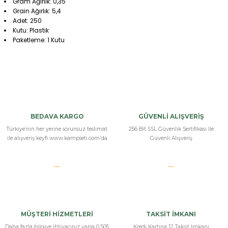
Gram Ağırlık: 0,35
Grain Ağırlık: 5,4
Adet: 250
Kutu: Plastik
Paketleme: 1 Kutu
Bu ürüne ilk yorumu siz yapın!
Yorum Yaz
BEDAVA KARGO
GÜVENLİ ALIŞVERİŞ
Türkiye’nin her yerine sorunsuz teslimat
256 Bit SSL Güvenlik Sertifikası İle
ile alışveriş keyfi www.kampseti.com’da
Güvenli Alışveriş
MÜŞTERİ HİZMETLERİ
TAKSİT İMKANI
Daha fazla bilgiye ihtiyacınız varsa 0 505
Kredi Kartına 12 Taksit İmkanı