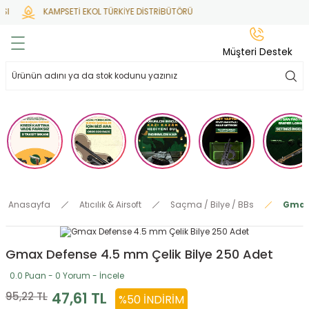
I
KAMPSETİ EKOL TÜRKİYE DİSTRİBÜTÖRÜ
Geri Dön
Geri Dön
Geri Dön
Geri Dön
Geri Dön
Müşteri Destek
lar
hlar
irsoft
tdoor
ak
 Gas
alar
alar
/ BBs
çaklar
ekler
i
Tüfekler
rı
esuarları
Anasayfa
Atıcılık & Airsoft
Saçma / Bilye / BBs
Gmax 
bancalar
ksesuarı
i
ları
letleri
Gmax Defense 4.5 mm Çelik Bilye 250 Adet
ekler
lar
a
0.0 Puan - 0 Yorum - İncele
ekler
 Temizlik
abılar
47,61 TL
95,22 TL
%50 İNDIRIM