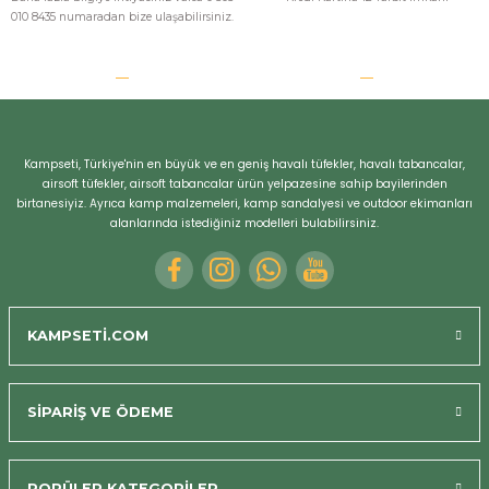
010 8435 numaradan bize ulaşabilirsiniz.
Kampseti, Türkiye'nin en büyük ve en geniş havalı tüfekler, havalı tabancalar,
airsoft tüfekler, airsoft tabancalar ürün yelpazesine sahip bayilerinden
birtanesiyiz. Ayrıca kamp malzemeleri, kamp sandalyesi ve outdoor ekimanları
alanlarında istediğiniz modelleri bulabilirsiniz.
KAMPSETİ.COM
SİPARİŞ VE ÖDEME
POPÜLER KATEGORİLER