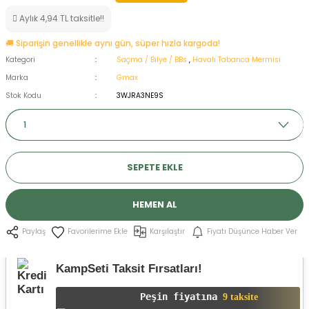
ksesuarları
e, Tabure
Aylık 4,94 TL taksitle!!
🚚 Siparişin genellikle aynı gün, süper hızla kargoda!
a Mermisi
Kategori
Saçma / Bilye / BBs
,
Havalı Tabanca Mermisi
Marka
Gmax
ermisi
rları
Stok Kodu
3WJRA3NE9S
uk
SEPETE EKLE
HEMEN AL
a
uk
Karşılaştır
Fiyatı Düşünce Haber Ver
Paylaş
calar
KampSeti Taksit Fırsatları!
Peşin fiyatına
9 taksite