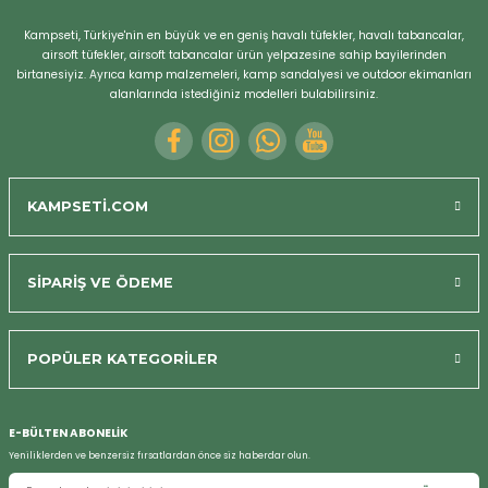
Kampseti, Türkiye'nin en büyük ve en geniş havalı tüfekler, havalı tabancalar,
airsoft tüfekler, airsoft tabancalar ürün yelpazesine sahip bayilerinden
birtanesiyiz. Ayrıca kamp malzemeleri, kamp sandalyesi ve outdoor ekimanları
alanlarında istediğiniz modelleri bulabilirsiniz.
Bizi Arayın
KAMPSETİ.COM
SİPARİŞ VE ÖDEME
POPÜLER KATEGORİLER
E-BÜLTEN ABONELİK
Yeniliklerden ve benzersiz fırsatlardan önce siz haberdar olun.