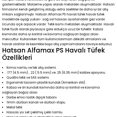
göstermektedir. Malzeme yapısı olarak metalden oluşmaktadır. Hatsan
firmasının kendi geliştirmiş olduğu extra özellikler ile daha iyi bir atış
imkanı sağlanmıştır. Hatsan Alfamax PS havalı tüfek havalı tüfek
modelinde aşağı yukarı- sağ sol hassas ayarlanabilir gez vardır.
Ucunda açık arpacık vardır. Tetik kısmı metalden oluşmaktadır. Havali
tüfek fiyatı olarak piyasaya göre oldukça ucuz bir tüfektir. Kabza
kısmında daha iyi kontrol ve kavrama sağlayan boğaz alası
mevcuttur. Kullanırken tüm kullanıcılarımızın dikkatli olmalarını ve
havalı silahlar ile kesinlikle boşa atış yapmamalarını tavsiye ediyoruz.
Hatsan Alfamax PS Havalı Tüfek
Özellikleri
Kırma namlu ve tek atış sistemi.
.177 (4.5 mm) , .22 ( 5.5 mm) ve .25 (6.35 mm) kalibre opsiyonu
Quattro tetik ve SAS sistemi.
Ergonomik tasarım plastik kundak (Amerikan stili).
Kabza ve ön kundak kısmında daha iyi kontrol ve kavrama
sağlayan boğaz alası
Darbe emici lastik dipçik tabanı
11mm dürbün kanalı ve dürbün stopu
Metal tetik.
Hassas yiv set çekilmiş çelik namlu.