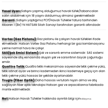
Yasal Uyarı:
Satışını yapmış olduğumuz havalı tüfek/tabancaları
satın alabilmek için 18 yaşını doldurmuş olmanız gerekmektedir
Garanti :
Satışını yaptığımız PCP/Havalı Tüfekler fatura tarihinden
itibaren 1 (Bir) Yıl HATSAN Silah Sanayi tarafından garanti altındadır.
Vortex (Gaz Pistonu):
Gaz pistonu ile çalışan havalı tüfekleri ifade
etmektedir. Hatsan Vortex Gaz Pistonu herhangi bir gaz kombinasyonu
yerine normal hava ile çalışır.
SAS(Şok Emici Sistem):
Şok ve sarsıntı emme sistemidir. SAS sistemi
sayesinde atış esnasında oluşan şok ve sarsıntının büyük çoğunluğu
emilir.
Quattro Tetik:
Quattro tetik mekanizması sayesinde tetik çekme yükü,
tetik istinat ayarı ve birinci kademeden ikinci kademeye geçiş için olan
tetik çekme yükü hassas bir şekilde ayarlanabilir.
Truglo (Fiber Optik):
Daha hassas ve tutarlı nişan alma ve atış
sağlayan fiber optik teknolojisi Hatsan gez ve arpacıklarına fabrikada
monte edilmektedir.
Not:
Hatsan Havalı Tüfekler hakkında ayrıntılı bilgi için
tıklayınız.