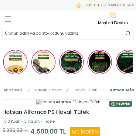
999 TL ÜZERİ KARGO BEDAVA
Geri Dön
Geri Dön
Geri Dön
Geri Dön
Geri Dön
Müşteri Destek
lar
hlar
irsoft
tdoor
ak
 Gas
alar
alar
/ BBs
çaklar
ekler
i
Tüfekler
rı
esuarları
Anasayfa
Havalı Silahlar
Havalı Tüfek
Hatsan Alfam
bancalar
ksesuarı
i
ları
letleri
HEDIYELI
Hatsan Alfamax PS Havalı Tüfek
ekler
lar
a
0.0 Puan - 0 Yorum - İncele
ekler
 Temizlik
abılar
4.500,00 TL
5.000,00 TL
%10 İNDIRIM