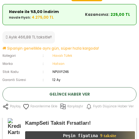
ksesuarları
e, Tabure
Havale ile %5,00 İndirim
Kazancınız:
225,00 TL
4.275,00 TL
Havale Fiyatı:
a Mermisi
Aylık 466,88 TL taksitle!!
ermisi
rları
🚚 Siparişin genellikle aynı gün, süper hızla kargoda!
uk
Kategori
Havalı Tüfek
Marka
Hatsan
Stok Kodu
NPUVYZ46
Garanti Süresi
12 Ay
GELINCE HABER VER
a
uk
Karşılaştır
Fiyatı Düşünce Haber Ver
Paylaş
calar
KampSeti Taksit Fırsatları!
Peşin fiyatına
9 taksite