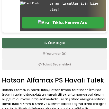
varan fırsatlar için bize
r
ulaş!
Tıkla, Hemen Ara
📝 Ürün Bilgisi
💬 Yorumlar (0)
💳 Taksit Seçenekleri
Hatsan Alfamax PS Havalı Tüfek
Hatsan Alfamax PS havalı tüfek, Hatsan firması tarafından İzmir’de
üretimi yapılmaktadır.Hatsan
havalı tüfekler
tamamen yerli üretim
olup, tüm dünyaya ihraç edilmektedir. Tek atış atma özelliğine sahiptir.
Havalı tüfek 4.5mm, 5.5mm ve 6.35mm kalibre saçma atma özelliğine
sahiptir. Kalibre farklılıklarına göre de atış hızları değişkenlik