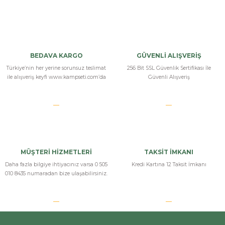
Bu ürüne ilk yorumu siz yapın!
Yorum Yaz
BEDAVA KARGO
GÜVENLİ ALIŞVERİŞ
Türkiye’nin her yerine sorunsuz teslimat
256 Bit SSL Güvenlik Sertifikası İle
ile alışveriş keyfi www.kampseti.com’da
Güvenli Alışveriş
MÜŞTERİ HİZMETLERİ
TAKSİT İMKANI
Daha fazla bilgiye ihtiyacınız varsa 0 505
Kredi Kartına 12 Taksit İmkanı
010 8435 numaradan bize ulaşabilirsiniz.