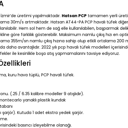
A
 İzmir’de üretimi yapılmaktadır.
Hatsan PCP
tamamen yerli üreti
ortalama 30m/s artmaktadır. Hatsan AT44-PA PCP havalı tüfek diğ
ılabilir. Hem sol hem de sağ elle kullanılabilen, başparmak delik
line göre farklılık gösterebilir. Maksimum namlu çıkış hızı en op
alama 355m/sn namlu çıkış hızına sahip olup etkili ortalama 200
da daha avantajlıdır. 2022 yılı pcp havalı tüfek modelleri içerisind
tüfekler ile kesinlikle boşa atış yapmamalarını tavsiye ediyoruz.
ellikleri
ma, kuru hava tüplü, PCP havali tüfek.
u. (.25 / 6.35 kalibre modeller 9 atışlıdır).
 montecarlo yanaklı plastik kundak
 tabanı
şlı şarjör). Kutuda 1 adet ekstra yedek şarjör.
ilme.
indeki basıncı izleyebilme olanağı.