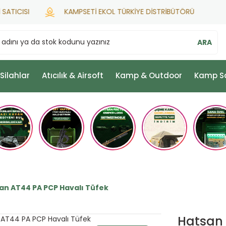
SI
KAMPSETİ EKOL TÜRKİYE DİSTRİBÜTÖRÜ
ARA
 Silahlar
Atıcılık & Airsoft
Kamp & Outdoor
Kamp S
an AT44 PA PCP Havalı Tüfek
Hatsan 