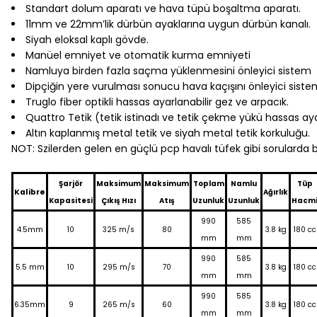
Standart dolum aparatı ve hava tüpü boşaltma aparatı.
11mm ve 22mm’lik dürbün ayaklarına uygun dürbün kanalı.
Siyah eloksal kaplı gövde.
Manüel emniyet ve otomatik kurma emniyeti
Namluya birden fazla saçma yüklenmesini önleyici sistem
Dipçiğin yere vurulması sonucu hava kaçışını önleyici sist
Truglo fiber optikli hassas ayarlanabilir gez ve arpacık.
Quattro Tetik (tetik istinadı ve tetik çekme yükü hassas aya
Altın kaplanmış metal tetik ve siyah metal tetik korkuluğu.
NOT: Szilerden gelen en güçlü pcp havalı tüfek gibi sorularda
Şarjör
Maksimum
Maksimum
Toplam
Namlu
Tüp
Kalibre
Ağırlık
Kapasitesi
Çıkış Hızı
Atış
Uzunluk
Uzunluk
Hacm
990
585
4.5mm
10
325 m/s
80
3.8 kg
180 cc
mm
mm
990
585
5.5 mm
10
295 m/s
70
3.8 kg
180 cc
mm
mm
990
585
6.35mm
9
265 m/s
60
3.8 kg
180 cc
mm
mm