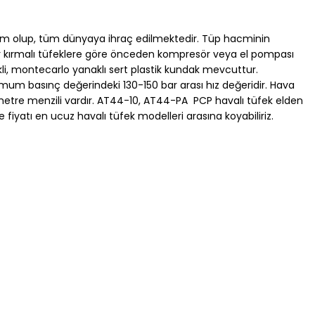
m olup, tüm dünyaya ihraç edilmektedir. Tüp hacminin
er kırmalı tüfeklere göre önceden kompresör veya el pompası
li, montecarlo yanaklı sert plastik kundak mevcuttur.
timum basınç değerindeki 130-150 bar arası hız değeridir. Hava
 metre menzili vardır. AT44-10, AT44-PA PCP havalı tüfek elden
e fiyatı en ucuz havalı tüfek modelleri arasına koyabiliriz.