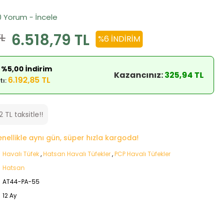
0 Yorum - İncele
6.518,79 TL
TL
%6 İNDIRIM
 %5,00 İndirim
Kazancınız:
325,94 TL
6.192,85 TL
tı:
 TL taksitle!!
genellikle aynı gün, süper hızla kargoda!
Havalı Tüfek
,
Hatsan Havalı Tüfekler
,
PCP Havalı Tüfekler
Hatsan
AT44-PA-55
12 Ay