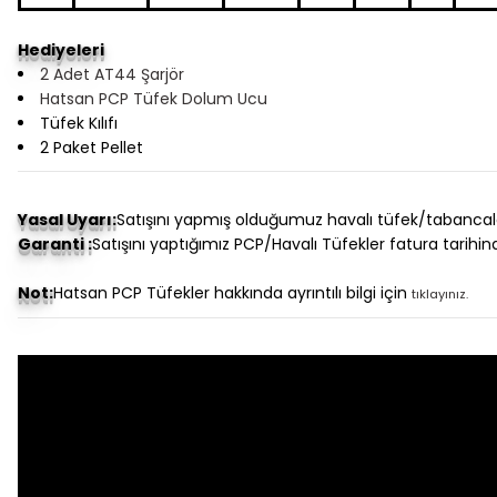
Hediyeleri
2 Adet AT44 Şarjör
Hatsan PCP Tüfek Dolum Ucu
Tüfek Kılıfı
2 Paket Pellet
Yasal Uyarı:
Satışını yapmış olduğumuz havalı tüfek/tabancala
Garanti :
Satışını yaptığımız PCP/Havalı Tüfekler fatura tarihind
Not:
Hatsan PCP Tüfekler hakkında ayrıntılı bilgi için
tıklayınız.