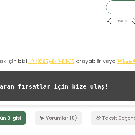
Paylaş
k için bizi
arayabilir veya
+9 (0505)-010-84-35
Whats
ran fırsatlar için bize ulaş!
ün Bilgisi
💬 Yorumlar (0)
💳 Taksit Seçene