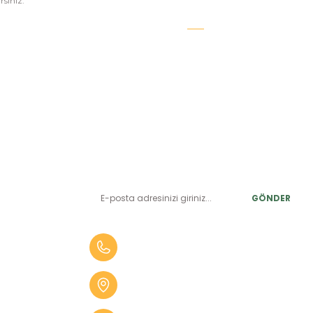
siniz.
E-BÜLTEN ABONELİK
LER
Yeniliklerden ve benzersiz fırsatlardan önce siz haberdar
olun.
r
GÖNDER
alar
er
0 (505) 010 84 35
alar
Aydın Mah. 4275 Sok. No:2 A
fekler
Karabağlar İZMİR
 Tüfekler