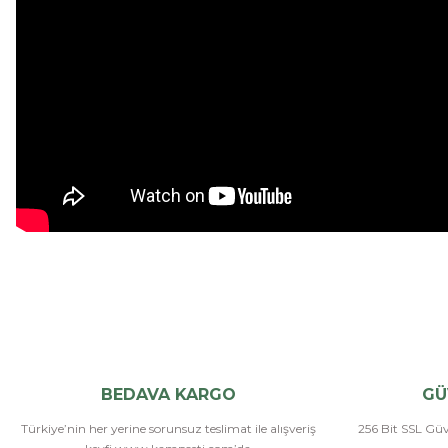
BEDAVA KARGO
GÜ
Türkiye’nin her yerine sorunsuz teslimat ile alışveriş
256 Bit SSL Güve