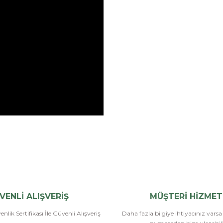
Bu ürüne ilk yorumu siz yapın!
Yorum Yaz
VENLİ ALIŞVERİŞ
MÜŞTERİ HİZMET
nlik Sertifikası İle Güvenli Alışveriş
Daha fazla bilgiye ihtiyacınız vars