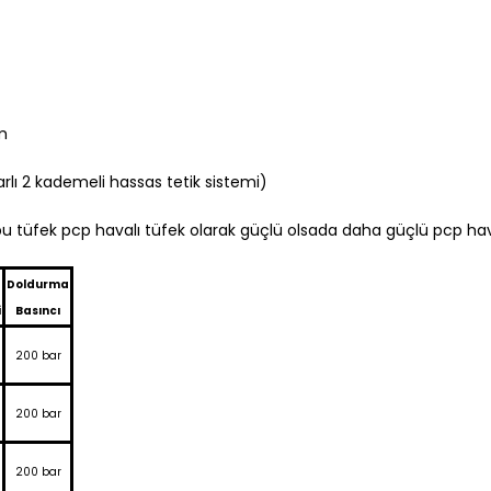
em
rlı 2 kademeli hassas tetik sistemi)
 bu tüfek pcp havalı tüfek olarak güçlü olsada daha güçlü pcp ha
Doldurma
i
Basıncı
200 bar
200 bar
200 bar