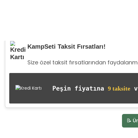
KampSeti Taksit Fırsatları!
Size özel taksit fırsatlarından faydalanma
Peşin fiyatına
va
9 taksite
📝 Ür