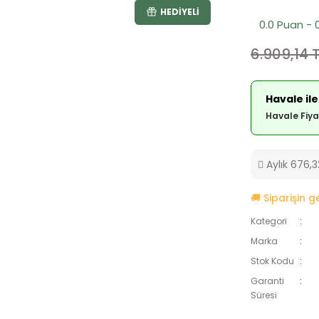
HEDIYELI
0.0 Puan - 
6.909,14 
Havale ile
Havale Fiya
Aylık 676,32
🚚 Siparişin 
Kategori
Marka
Stok Kodu
Garanti
Süresi