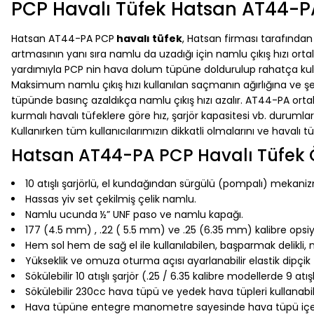
PCP Havalı Tüfek Hatsan AT44-P
Hatsan AT44-PA PCP
havalı tüfek
, Hatsan firması tarafından
artmasının yanı sıra namlu da uzadığı için namlu çıkış hızı 
yardımıyla PCP nin hava dolum tüpüne doldurulup rahatça kullan
Maksimum namlu çıkış hızı kullanılan saçmanın ağırlığına ve şek
tüpünde basınç azaldıkça namlu çıkış hızı azalır. AT44-PA ort
kurmalı havalı tüfeklere göre hız, şarjör kapasitesi vb. durumlar
Kullanırken tüm kullanıcılarımızın dikkatli olmalarını ve havalı 
Hatsan AT44-PA PCP Havalı Tüfek Öz
10 atışlı şarjörlü, el kundağından sürgülü (pompalı) mekaniz
Hassas yiv set çekilmiş çelik namlu.
Namlu ucunda ½” UNF paso ve namlu kapağı.
177 (4.5 mm) , .22 ( 5.5 mm) ve .25 (6.35 mm) kalibre opsiyon
Hem sol hem de sağ el ile kullanılabilen, başparmak delikli,
Yükseklik ve omuza oturma açısı ayarlanabilir elastik dipçik
Sökülebilir 10 atışlı şarjör (.25 / 6.35 kalibre modellerde 9 atı
Sökülebilir 230cc hava tüpü ve yedek hava tüpleri kullanab
Hava tüpüne entegre manometre sayesinde hava tüpü içeris