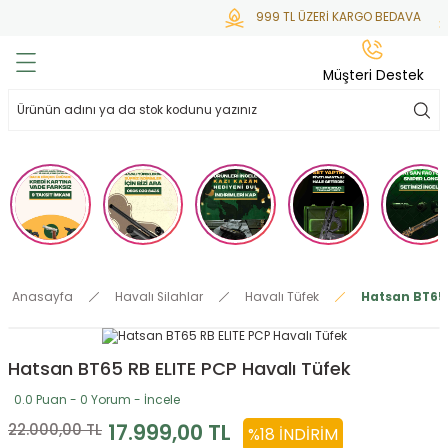
999 TL ÜZERİ KARGO BEDAVA
Geri Dön
Geri Dön
Geri Dön
Geri Dön
Geri Dön
Müşteri Destek
lar
hlar
irsoft
tdoor
ak
 Gas
alar
alar
/ BBs
çaklar
ekler
i
Tüfekler
rı
esuarları
Anasayfa
Havalı Silahlar
Havalı Tüfek
Hatsan BT65 
bancalar
ksesuarı
i
ları
letleri
Hatsan BT65 RB ELITE PCP Havalı Tüfek
ekler
lar
a
0.0 Puan - 0 Yorum - İncele
ekler
 Temizlik
abılar
17.999,00 TL
22.000,00 TL
%18 İNDIRIM