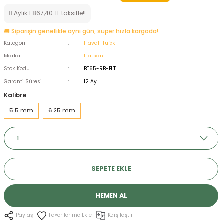
ksesuarları
e, Tabure
Aylık 1.867,40 TL taksitle!!
🚚 Siparişin genellikle aynı gün, süper hızla kargoda!
a Mermisi
Kategori
Havalı Tüfek
Marka
Hatsan
ermisi
rları
Stok Kodu
BT65-RB-ELT
Garanti Süresi
12 Ay
uk
Kalibre
5.5 mm
6.35 mm
a
uk
SEPETE EKLE
calar
HEMEN AL
Karşılaştır
Paylaş