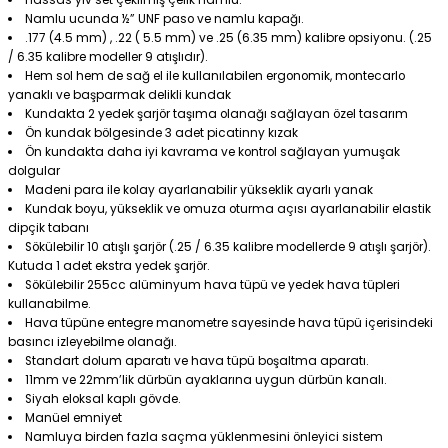
Namlu ucunda ½” UNF paso ve namlu kapağı.
.177 (4.5 mm) , .22 ( 5.5 mm) ve .25 (6.35 mm) kalibre opsiyonu. (.25
/ 6.35 kalibre modeller 9 atışlıdır).
Hem sol hem de sağ el ile kullanılabilen ergonomik, montecarlo
yanaklı ve başparmak delikli kundak
Kundakta 2 yedek şarjör taşıma olanağı sağlayan özel tasarım
Ön kundak bölgesinde 3 adet picatinny kızak
Ön kundakta daha iyi kavrama ve kontrol sağlayan yumuşak
dolgular
Madeni para ile kolay ayarlanabilir yükseklik ayarlı yanak
Kundak boyu, yükseklik ve omuza oturma açısı ayarlanabilir elastik
dipçik tabanı
Sökülebilir 10 atışlı şarjör (.25 / 6.35 kalibre modellerde 9 atışlı şarjör).
Kutuda 1 adet ekstra yedek şarjör.
Sökülebilir 255cc alüminyum hava tüpü ve yedek hava tüpleri
kullanabilme.
Hava tüpüne entegre manometre sayesinde hava tüpü içerisindeki
basıncı izleyebilme olanağı.
Standart dolum aparatı ve hava tüpü boşaltma aparatı.
11mm ve 22mm’lik dürbün ayaklarına uygun dürbün kanalı.
Siyah eloksal kaplı gövde.
Manüel emniyet
Namluya birden fazla saçma yüklenmesini önleyici sistem