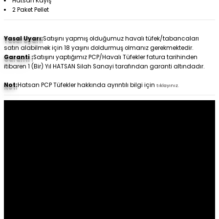
Hatsan Kayış
2 Paket Pellet
Yasal Uyarı:
Satışını yapmış olduğumuz havalı tüfek/tabancaları
satın alabilmek için 18 yaşını doldurmuş olmanız gerekmektedir.
Garanti :
Satışını yaptığımız PCP/Havalı Tüfekler fatura tarihinden
itibaren 1 (Bir) Yıl HATSAN Silah Sanayi tarafından garanti altındadır.
Not:
Hatsan PCP Tüfekler hakkında ayrıntılı bilgi için
tıklayınız.