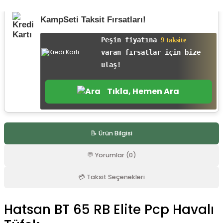
r
KampSeti Taksit Fırsatları!
Peşin fiyatına
9 taksite
varan fırsatlar için bize
ulaş!
Tıkla, Hemen Ara
📝 Ürün Bilgisi
💬 Yorumlar (0)
💳 Taksit Seçenekleri
Hatsan BT 65 RB Elite Pcp Havalı