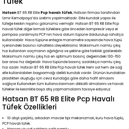
Tüfek
Hatsan
BT 65 RB Elite
Pcp havalı tüfek
, Hatsan firması tarafından
İzmir Kemalpaşa’da üretimi yapılmaktadır. Elite kundak yapısı ile
tüfeğe keskin nişancı görünümü vermiştir. Hatsan BT 65 RB Elite Pcp
havalı tüfek diğer kırmalı tüfeklere göre önceden kompresör veya el
pompası yardımıyla PCP nin hava dolum tüpüne doldurulup rahatça
kullanılabilir. Hava tüpüne entegre manometre sayesinde hava tüpü
içerisindeki basıncı rahatlıkla izleyebilirsiniz. Maksimum namlu çıkış
hızı kullanılan saçmanın ağırlığına ve şekline göre farklılık gösterebilir.
Maksimum namlu çıkış hızı en optimum basınç değerindeki 130-150
bar arası hız değeridir. Hava tüpünde basınç azaldıkça namlu çıkış
hızı azalır. Hatsan BT 65 RB Elite Pcp havalı tüfek Hem sol hem de sağ
elle kullanılabilen başparmağı delikli kundak vardır. Ürünün kundakları
plastikten oluştuğu için ceviz kundağa göre daha hafif olmasını
sağlıyor.Kullanırken tüm kullanıcılarımızın dikkatli olmalarını ve havalı
tüfekler ile kesinlikle boşa atış yapmamalarını tavsiye ediyoruz.
Hatsan BT 65 RB Elite Pcp Havalı
Tüfek Özellikleri
10 atışlı şarjörlü, arkadan mavzer tipi mekanizmalı, kuru hava tüplü,
PCP havalı tüfek.
Hassas yiv set çekilmiş çelik namlu.