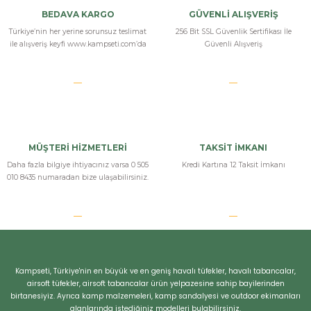
Yorum Yaz
BEDAVA KARGO
GÜVENLİ ALIŞVERİŞ
Türkiye’nin her yerine sorunsuz teslimat
256 Bit SSL Güvenlik Sertifikası İle
ile alışveriş keyfi www.kampseti.com’da
Güvenli Alışveriş
MÜŞTERİ HİZMETLERİ
TAKSİT İMKANI
Daha fazla bilgiye ihtiyacınız varsa 0 505
Kredi Kartına 12 Taksit İmkanı
010 8435 numaradan bize ulaşabilirsiniz.
Bizi Arayın
Kampseti, Türkiye'nin en büyük ve en geniş havalı tüfekler, havalı tabancalar,
airsoft tüfekler, airsoft tabancalar ürün yelpazesine sahip bayilerinden
birtanesiyiz. Ayrıca kamp malzemeleri, kamp sandalyesi ve outdoor ekimanları
alanlarında istediğiniz modelleri bulabilirsiniz.