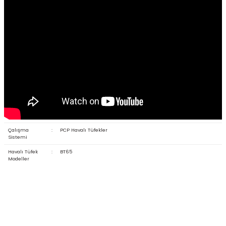
Çalışma
:
PCP Havalı Tüfekler
Sistemi
Havalı Tüfek
:
BT65
Modeller
Bu ürüne ilk yorumu siz yapın!