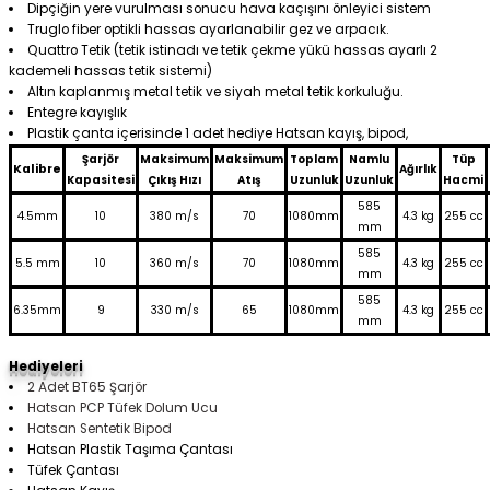
Dipçiğin yere vurulması sonucu hava kaçışını önleyici sistem
Truglo fiber optikli hassas ayarlanabilir gez ve arpacık.
Quattro Tetik (tetik istinadı ve tetik çekme yükü hassas ayarlı 2
kademeli hassas tetik sistemi)
Altın kaplanmış metal tetik ve siyah metal tetik korkuluğu.
Entegre kayışlık
Plastik çanta içerisinde 1 adet hediye Hatsan kayış, bipod,
Şarjör
Maksimum
Maksimum
Toplam
Namlu
Tüp
Kalibre
Ağırlık
Kapasitesi
Çıkış Hızı
Atış
Uzunluk
Uzunluk
Hacmi
585
4.5mm
10
380 m/s
70
1080mm
4.3 kg
255 cc
mm
585
5.5 mm
10
360 m/s
70
1080mm
4.3 kg
255 cc
mm
585
6.35mm
9
330 m/s
65
1080mm
4.3 kg
255 cc
mm
Hediyeleri
2 Adet BT65 Şarjör
Hatsan PCP Tüfek Dolum Ucu
Hatsan Sentetik Bipod
Hatsan Plastik Taşıma Çantası
Tüfek Çantası