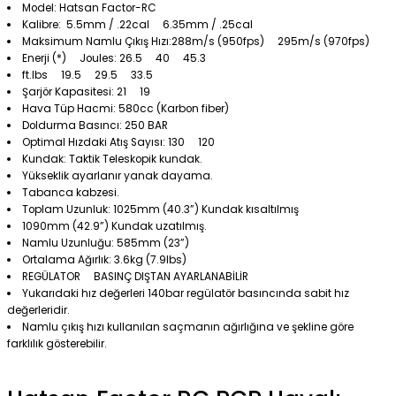
Model: Hatsan Factor-RC
Kalibre: 5.5mm / .22cal 6.35mm / .25cal
Maksimum Namlu Çıkış Hızı:288m/s (950fps) 295m/s (970fps)
Enerji (*) Joules: 26.5 40 45.3
ft.lbs 19.5 29.5 33.5
Şarjör Kapasitesi: 21 19
Hava Tüp Hacmi: 580cc (Karbon fiber)
Doldurma Basıncı: 250 BAR
Optimal Hızdaki Atış Sayısı: 130 120
Kundak: Taktik Teleskopik kundak.
Yükseklik ayarlanır yanak dayama.
Tabanca kabzesi.
Toplam Uzunluk: 1025mm (40.3”) Kundak kısaltılmış
1090mm (42.9”) Kundak uzatılmış.
Namlu Uzunluğu: 585mm (23”)
Ortalama Ağırlık: 3.6kg (7.9lbs)
REGÜLATOR BASINÇ DIŞTAN AYARLANABİLİR
Yukarıdaki hız değerleri 140bar regülatör basıncında sabit hız
değerleridir.
Namlu çıkış hızı kullanılan saçmanın ağırlığına ve şekline göre
farklılık gösterebilir.