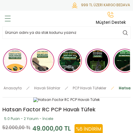
999 TL ÜZERİ KARGO BEDAVA
Geri Dön
Geri Dön
Geri Dön
Geri Dön
Geri Dön
Müşteri Destek
lar
hlar
irsoft
tdoor
ak
 Gas
alar
alar
/ BBs
çaklar
ekler
i
Tüfekler
rı
esuarları
Anasayfa
Havalı Silahlar
PCP Havalı Tüfekler
Hatsan
bancalar
ksesuarı
i
ları
letleri
Hatsan Factor RC PCP Havalı Tüfek
ekler
lar
a
5.0 Puan - 2 Yorum - İncele
ekler
 Temizlik
abılar
49.000,00 TL
52.000,00 TL
%6 İNDIRIM