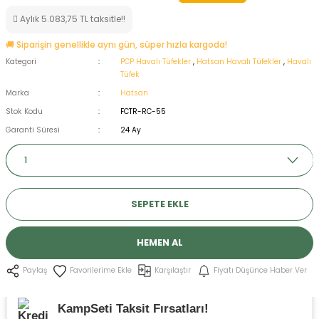
ksesuarları
e, Tabure
Aylık 5.083,75 TL taksitle!!
🚚 Siparişin genellikle aynı gün, süper hızla kargoda!
a Mermisi
Kategori
PCP Havalı Tüfekler
,
Hatsan Havalı Tüfekler
,
Havalı
Tüfek
ermisi
rları
Marka
Hatsan
Stok Kodu
FCTR-RC-55
uk
Garanti Süresi
24 Ay
SEPETE EKLE
a
uk
HEMEN AL
calar
Karşılaştır
Fiyatı Düşünce Haber Ver
Paylaş
KampSeti Taksit Fırsatları!