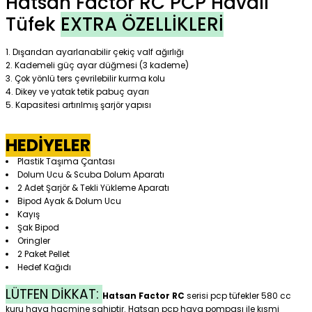
Hatsan Factor RC PCP Havalı
Tüfek
EXTRA ÖZELLİKLERİ
Dışarıdan ayarlanabilir çekiç valf ağırlığı
Kademeli güç ayar düğmesi (3 kademe)
Çok yönlü ters çevrilebilir kurma kolu
Dikey ve yatak tetik pabuç ayarı
Kapasitesi artırılmış şarjör yapısı
HEDİYELER
Plastik Taşıma Çantası
Dolum Ucu & Scuba Dolum Aparatı
2 Adet Şarjör & Tekli Yükleme Aparatı
Bipod Ayak & Dolum Ucu
Kayış
Şak Bipod
Oringler
2 Paket Pellet
Hedef Kağıdı
LÜTFEN DİKKAT:
Hatsan Factor RC
serisi pcp tüfekler 580 cc
kuru hava hacmine sahiptir. Hatsan pcp hava pompası ile kısmi