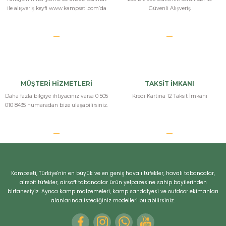
ile alışveriş keyfi www.kampseti.com’da
Güvenli Alışveriş
y... k... | 01/05/2025
Hatsan Factor RC PCP Havalı Tüfek
bu havalı tüfeğe elin alışıyor hemen ilk başta bi tedirgin oldum ama
sonra resmen bağımlılık yaptı fiyat olarak uygun kamp setine tesekürler
MÜŞTERİ HİZMETLERİ
TAKSİT İMKANI
m... a... | 15/04/2025
Daha fazla bilgiye ihtiyacınız varsa 0 505
Kredi Kartına 12 Taksit İmkanı
010 8435 numaradan bize ulaşabilirsiniz.
Yorum Yaz
Kampseti, Türkiye'nin en büyük ve en geniş havalı tüfekler, havalı tabancalar,
airsoft tüfekler, airsoft tabancalar ürün yelpazesine sahip bayilerinden
birtanesiyiz. Ayrıca kamp malzemeleri, kamp sandalyesi ve outdoor ekimanları
Bizi Arayın
alanlarında istediğiniz modelleri bulabilirsiniz.