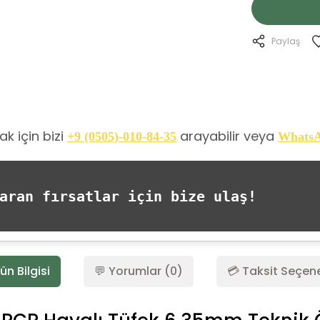
Paylaş
k için bizi
arayabilir veya
+9 (0505)-010-84-35
Whats
ran fırsatlar için bize ulaş!
ün Bilgisi
💬 Yorumlar (0)
💳 Taksit Seçene