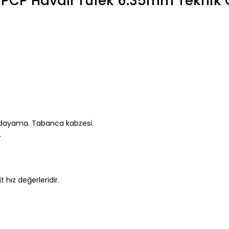
 PCP Havalı Tüfek 6.35mm Teknik Ö
k dayama. Tabanca kabzesi.
.
 hız değerleridir.