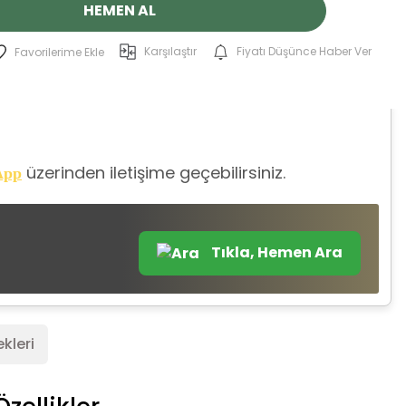
HEMEN AL
Karşılaştır
Fiyatı Düşünce Haber Ver
üzerinden iletişime geçebilirsiniz.
App
Tıkla, Hemen Ara
kleri