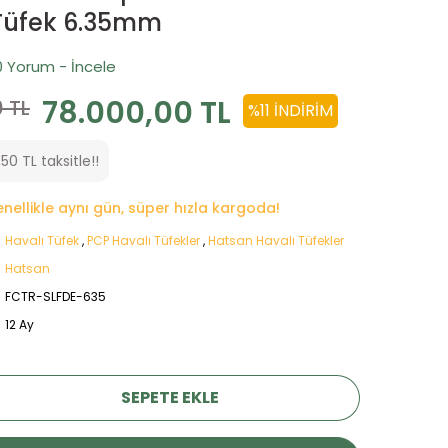
Tüfek 6.35mm
0 Yorum - İncele
78.000,00 TL
 TL
%11 İNDIRIM
50 TL taksitle!!
genellikle aynı gün, süper hızla kargoda!
Havalı Tüfek
,
PCP Havalı Tüfekler
,
Hatsan Havalı Tüfekler
Hatsan
FCTR-SLFDE-635
12 Ay
SEPETE EKLE