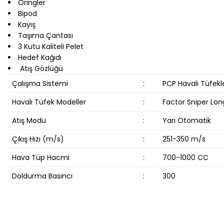
Oringler
Bipod
Kayış
Taşıma Çantası
3 Kutu Kaliteli Pelet
Hedef Kağıdı
Atış Gözlüğü
Çalışma Sistemi
:
PCP Havalı Tüfekl
Havalı Tüfek Modeller
:
Factor Sniper Lon
Atış Modu
:
Yarı Otomatik
Çıkış Hızı (m/s)
:
251-350 m/s
Hava Tüp Hacmi
:
700-1000 CC
Doldurma Basıncı
:
300