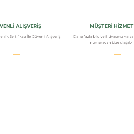
Yorum Yaz
VENLİ ALIŞVERİŞ
MÜŞTERİ HİZMET
nlik Sertifikası İle Güvenli Alışveriş
Daha fazla bilgiye ihtiyacınız vars
numaradan bize ulaşabilir
.COM
SİPARİŞ VE ÖDEME
POPÜLER
KATEGORİ
Banka Bilgileri
Havalı Tüfekle
Hesabım
Havalı Tabanc