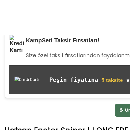
KampSeti Taksit Fırsatları!
Size özel taksit fırsatlarından faydalanma
Peşin fiyatına
va
9 taksite
📝 Ür