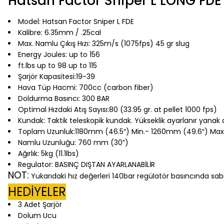
Hatsan Factor Sniper L LONG FDE
Model: Hatsan Factor Sniper L FDE
Kalibre: 6.35mm / .25cal
Max. Namlu Çıkış Hızı: 325m/s (1075fps)
45 gr slug
Energy
Joules: up to 156
ft.lbs
up to 98
up to 115
Şarjör Kapasitesi:19-39
Hava Tüp Hacmi: 700cc (carbon fiber)
Doldurma Basıncı: 300 BAR
Optimal Hızdaki Atış Sayısı:80 (33.95 gr. at pellet 1000 fps)
Kundak: Taktik teleskopik kundak. Yükseklik ayarlanır yana
Toplam Uzunluk:1180mm (46.5″) Min.- 1260mm (49.6″) Max
Namlu Uzunluğu: 760 mm (30”)
Ağırlık: 5kg (11.1lbs)
Regulator: BASINÇ DIŞTAN AYARLANABİLİR
NOT:
Yukarıdaki hız değerleri 140bar regülatör basıncında sabit
HEDİYELER
3 Adet Şarjör
Dolum Ucu