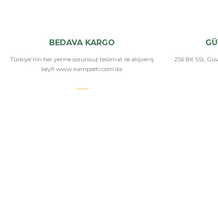
BEDAVA KARGO
GÜ
Türkiye’nin her yerine sorunsuz teslimat ile alışveriş
256 Bit SSL Güve
keyfi www.kampseti.com’da
Bizi Arayın
KAMPSETİ
Kampseti, Türkiye'nin en büyük ve en geniş havalı
tüfekler, havalı tabancalar, airsoft tüfekler, airsoft
İletişim
tabancalar ürün yelpazesine sahip bayilerinden
Hakkımızda
birtanesiyiz. Ayrıca kamp malzemeleri, kamp
sandalyesi ve outdoor ekimanları alanlarında