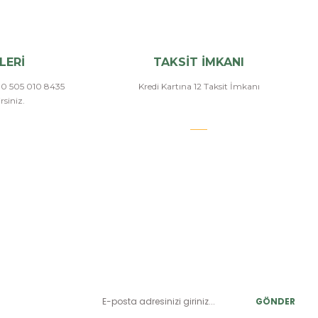
LERİ
TAKSİT İMKANI
a 0 505 010 8435
Kredi Kartına 12 Taksit İmkanı
siniz.
E-BÜLTEN ABONELİK
LER
Yeniliklerden ve benzersiz fırsatlardan önce siz haberdar
olun.
r
GÖNDER
alar