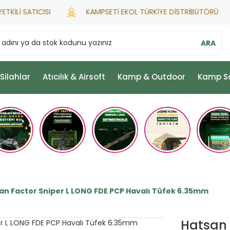
 SATICISI
KAMPSETİ EKOL TÜRKİYE DİSTRİBÜTÖRÜ
ARA
 Silahlar
Atıcılık & Airsoft
Kamp & Outdoor
Kamp S
an Factor Sniper L LONG FDE PCP Havalı Tüfek 6.35mm
Hatsan 