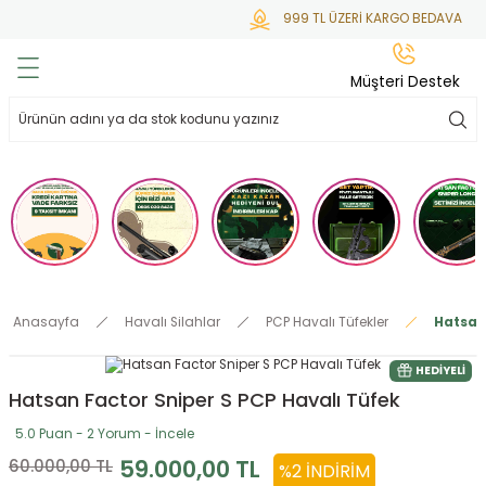
999 TL ÜZERİ KARGO BEDAVA
Geri Dön
Geri Dön
Geri Dön
Geri Dön
Geri Dön
Müşteri Destek
lar
hlar
irsoft
tdoor
ak
 Gas
alar
alar
/ BBs
çaklar
ekler
i
Tüfekler
rı
esuarları
Anasayfa
Havalı Silahlar
PCP Havalı Tüfekler
Hatsan
bancalar
ksesuarı
i
ları
letleri
HEDIYELI
Hatsan Factor Sniper S PCP Havalı Tüfek
ekler
lar
a
5.0 Puan - 2 Yorum - İncele
ekler
 Temizlik
abılar
59.000,00 TL
60.000,00 TL
%2 İNDIRIM