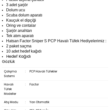
3 adet şarjör
Dolum ucu
Scuba dolum aparatı
Kauçuk el dipçiği
Oring ve contalar
Şarjör anahtarı
Tek atım aparatı
Hatsan Factor Sniper S PCP Havalı Tüfek Hediyelerimiz :
2 paket saçma
10 adet hedef kağıdı
Hedef Kağıdı
Gözlük
Çalışma
:
PCP Havalı Tüfekler
Sistemi
Havalı
:
Factor
Tüfek
Modeller
Atış Modu
:
Yarı Otomatik