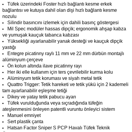
Tüfek üzerindeki Foster hızlı bağlantı kesme erkek
bağlantısı ve kutuya dahil olan dişi hızlı bağlantı kesme
nozulu
Silindir basıncını izlemek için dahili basınç göstergesi
Mil Spec modüler hassas dipçik; ergonomik ahşap kabza
ve yumuşak kauçuk tabanca kabzası
Yüksekliği ayarlanabilir yanak desteği ve kauçuk dipçik
yastığı
Entegre picatinny raylı 11 mm ve 22 mm dürbün montajlı
alüminyum çerçeve
Ön kolun altında ilave picatinny rayı
Her iki elle kullanım için ters çevrilebilir kurma kolu
Alüminyum tetik koruması ve siyah metal tetik
Quattro Trigger: Tetik hareketi ve tetik yükü için 2 kademeli
tam ayarlanabilir eşleşme tetiği
Dikey ve yatay tetik pabucu ayarı
Tüfek vurulduğunda veya sıçradığında tüfeğin
ateşlenmesini önleyen patentli vuruntu önleyici sistem
Manuel emniyet
Sert plastik çanta
Hatsan Factor Sniper S PCP Havalı Tüfek Teknik