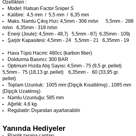
Özellikleri :
Model: Hatsan Factor Sniper S
Kalibre: 4,5 mm / 5,5 mm / 6,35 mm
Maks. Namlu Çıkış Hızı: 4,5mm - 306 m/sn 5,5mm - 288
m/sn 6,35mm - 318 m/sn
Enerji (Joule): 4,5mm - 48,7j 5,5mm - 87j 6,35mm - 109j
Şarjör Kapasitesi: 4,5mm - 24 5,5mm - 21 6,35mm - 19
Hava Tüpü Hacmi: 480cc (karbon fiber)
Doldurma Basıncı: 300 BAR
Optimum Hızda Atış Sayısı: 4,5mm - 75 (9,5 gr. pellet)
5,5mm - 75 (18,13 gr. pellet) 6,35mm - 60 (33,95 gr.
pellet)
Toplam Uzunluk: 1005 mm (Dipçik Kısaltılmış) , 1085 mm
(Dipçik Uzatılmış)
Namlu Uzunluğu: 585 mm
Ağırlık: 4,6 kg
Regülatör: Dışarıdan ayarlanabilir
Yanında Hediyeler
Plastik taşıma çantası