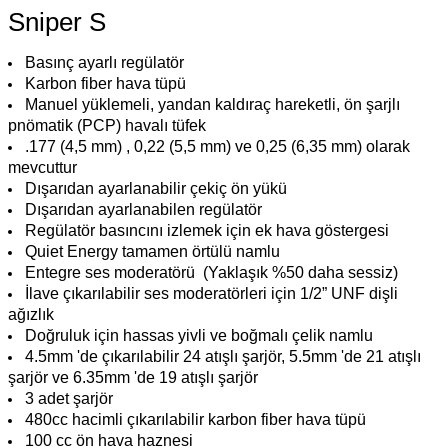
Sniper S
Basınç ayarlı regülatör
Karbon fiber hava tüpü
Manuel yüklemeli, yandan kaldıraç hareketli, ön şarjlı
pnömatik (PCP) havalı tüfek
.177 (4,5 mm) , 0,22 (5,5 mm) ve 0,25 (6,35 mm) olarak
mevcuttur
Dışarıdan ayarlanabilir çekiç ön yükü
Dışarıdan ayarlanabilen regülatör
Regülatör basıncını izlemek için ek hava göstergesi
Quiet Energy tamamen örtülü namlu
Entegre ses moderatörü (Yaklaşık %50 daha sessiz)
İlave çıkarılabilir ses moderatörleri için 1/2” UNF dişli
ağızlık
Doğruluk için hassas yivli ve boğmalı çelik namlu
4.5mm 'de çıkarılabilir 24 atışlı şarjör, 5.5mm 'de 21 atışlı
şarjör ve 6.35mm 'de 19 atışlı şarjör
3 adet şarjör
480cc hacimli çıkarılabilir karbon fiber hava tüpü
100 cc ön hava haznesi