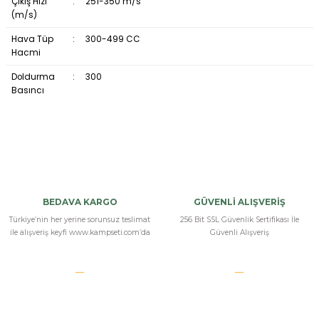
Çıkış Hızı
:
251-350 m/s
(m/s)
Hava Tüp
:
300-499 CC
Hacmi
Doldurma
:
300
Basıncı
hızlı kargo
aynı gün kargoya teslim ettiler 2 günde elime ulaştı paketleme çok
BEDAVA KARGO
GÜVENLİ ALIŞVERİŞ
güzel yapılmış teşekkürler
Türkiye’nin her yerine sorunsuz teslimat
256 Bit SSL Güvenlik Sertifikası İle
ile alışveriş keyfi www.kampseti.com’da
Güvenli Alışveriş
v... k... | 18/05/2025
hatsan-factor-sniper-s-pcp-havali-tufek
Aldım ve hemen kullanmaya başladım Menzili çok iyi ses de gayet
sağlam Kamp setine teşekkür ederim her şey eksiksizdi