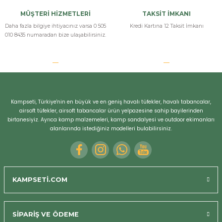
MÜŞTERİ HİZMETLERİ
TAKSİT İMKANI
h... ö... | 23/03/2025
Daha fazla bilgiye ihtiyacınız varsa 0 505
Kredi Kartına 12 Taksit İmkanı
010 8435 numaradan bize ulaşabilirsiniz.
Yorum Yaz
Bizi Arayın
Kampseti, Türkiye'nin en büyük ve en geniş havalı tüfekler, havalı tabancalar,
airsoft tüfekler, airsoft tabancalar ürün yelpazesine sahip bayilerinden
birtanesiyiz. Ayrıca kamp malzemeleri, kamp sandalyesi ve outdoor ekimanları
alanlarında istediğiniz modelleri bulabilirsiniz.
KAMPSETİ.COM
SİPARİŞ VE ÖDEME