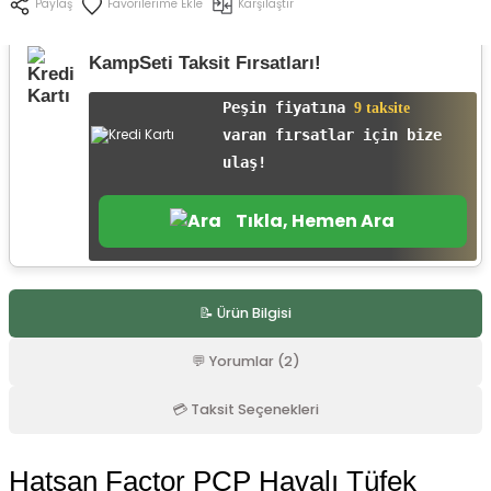
Karşılaştır
Paylaş
r
KampSeti Taksit Fırsatları!
Peşin fiyatına
9 taksite
varan fırsatlar için bize
ulaş!
Tıkla, Hemen Ara
📝 Ürün Bilgisi
💬 Yorumlar (2)
💳 Taksit Seçenekleri
Hatsan Factor PCP Havalı Tüfek