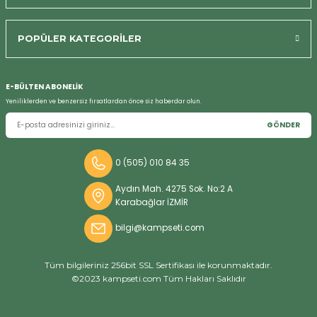
POPÜLER KATEGORİLER
E-BÜLTEN ABONELİK
Yeniliklerden ve benzersiz fırsatlardan önce siz haberdar olun.
GÖNDER
0 (505) 010 84 35
Aydın Mah. 4275 Sok. No:2 A
Karabağlar İZMİR
bilgi@kampseti.com
Tüm bilgileriniz 256bit SSL Sertifikası ile korunmaktadır.
©2023 kampseti.com Tüm Hakları Saklıdır