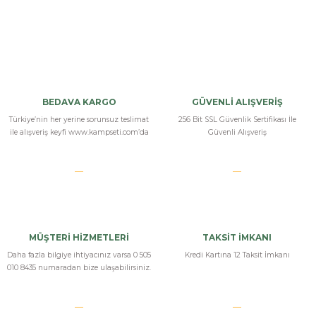
Bu ürüne ilk yorumu siz yapın!
Yorum Yaz
BEDAVA KARGO
GÜVENLİ ALIŞVERİŞ
Türkiye’nin her yerine sorunsuz teslimat
256 Bit SSL Güvenlik Sertifikası İle
ile alışveriş keyfi www.kampseti.com’da
Güvenli Alışveriş
MÜŞTERİ HİZMETLERİ
TAKSİT İMKANI
Daha fazla bilgiye ihtiyacınız varsa 0 505
Kredi Kartına 12 Taksit İmkanı
010 8435 numaradan bize ulaşabilirsiniz.