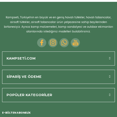
Kampseti, Türkiye'nin en büyük ve en geniş havalı tüfekler, havalı tabancalar,
airsoft tüfekler, airsoft tabancalar ürün yelpazesine sahip bayilerinden
birtanesiyiz. Ayrıca kamp malzemeleri, kamp sandalyesi ve outdoor ekimanları
alanlarında istediğiniz modelleri bulabilirsiniz.
KAMPSETİ.COM
SİPARİŞ VE ÖDEME
Bizi Arayın
POPÜLER KATEGORİLER
E-BÜLTEN ABONELİK