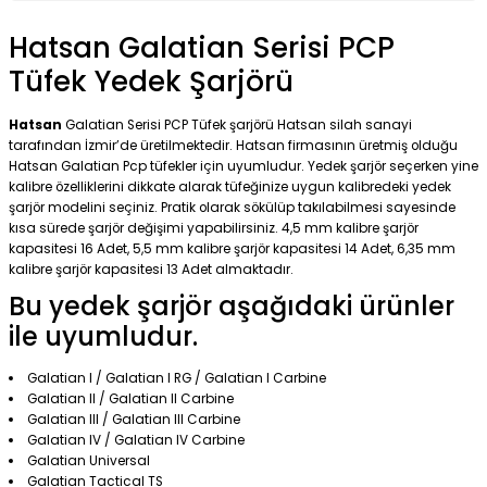
Hatsan Galatian Serisi PCP
Tüfek Yedek Şarjörü
Hatsan
Galatian Serisi PCP Tüfek şarjörü Hatsan silah sanayi
tarafından İzmir’de üretilmektedir. Hatsan firmasının üretmiş olduğu
Hatsan Galatian Pcp tüfekler için uyumludur. Yedek şarjör seçerken yine
kalibre özelliklerini dikkate alarak tüfeğinize uygun kalibredeki yedek
şarjör modelini seçiniz. Pratik olarak sökülüp takılabilmesi sayesinde
kısa sürede şarjör değişimi yapabilirsiniz. 4,5 mm kalibre şarjör
kapasitesi 16 Adet, 5,5 mm kalibre şarjör kapasitesi 14 Adet, 6,35 mm
kalibre şarjör kapasitesi 13 Adet almaktadır.
Bu yedek şarjör aşağıdaki ürünler
ile uyumludur.
Galatian I / Galatian I RG / Galatian I Carbine
Galatian II / Galatian II Carbine
Galatian III / Galatian III Carbine
Galatian IV / Galatian IV Carbine
Galatian Universal
Galatian Tactical TS