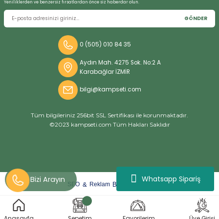
Yeniliklerden ve benzersiz fırsatlardan önce siz haberdar olun.
GÖNDER
0 (505) 010 84 35
Aydın Mah. 4275 Sok. No:2 A
Karabağlar İZMİR
bilgi@kampseti.com
Tüm bilgileriniz 256bit SSL Sertifikası ile korunmaktadır.
©2023 kampseti.com Tüm Hakları Saklıdır
Whatsapp Sipariş
arat
ify
&
By
SEO
Reklam
ideasoft
e-
Anasayfa
Sepetim
Favorilerim
Üye Girişi