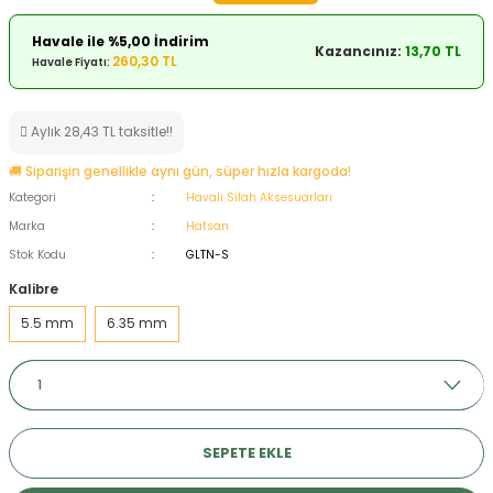
ksesuarları
e, Tabure
Havale ile %5,00 İndirim
Kazancınız:
13,70 TL
260,30 TL
Havale Fiyatı:
a Mermisi
Aylık 28,43 TL taksitle!!
ermisi
rları
🚚 Siparişin genellikle aynı gün, süper hızla kargoda!
uk
Kategori
Havalı Silah Aksesuarları
Marka
Hatsan
Stok Kodu
GLTN-S
Kalibre
5.5 mm
6.35 mm
a
uk
calar
SEPETE EKLE