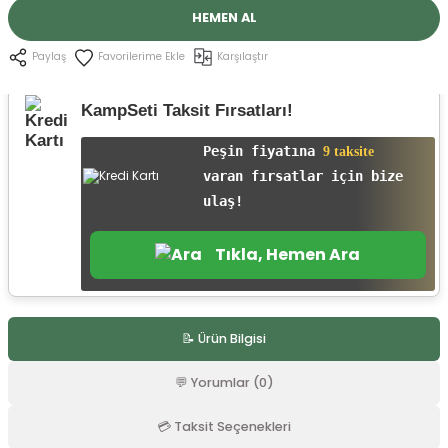
r
HEMEN AL
Karşılaştır
Paylaş
KampSeti Taksit Fırsatları!
Peşin fiyatına
9 taksite
varan fırsatlar için bize
ulaş!
Tıkla, Hemen Ara
📝 Ürün Bilgisi
💬 Yorumlar (0)
💳 Taksit Seçenekleri