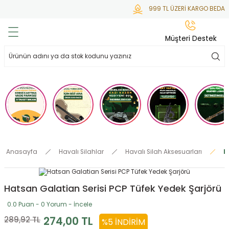
999 TL ÜZERİ KARGO BEDAVA
Geri Dön
Geri Dön
Geri Dön
Geri Dön
Geri Dön
Müşteri Destek
lar
hlar
irsoft
tdoor
ak
 Gas
alar
alar
/ BBs
çaklar
ekler
i
Tüfekler
rı
esuarları
Anasayfa
Havalı Silahlar
Havalı Silah Aksesuarları
H
bancalar
ksesuarı
i
ları
letleri
Hatsan Galatian Serisi PCP Tüfek Yedek Şarjörü
ekler
Aleti
a
0.0 Puan - 0 Yorum - İncele
ekler
lar
 Temizlik
abılar
274,00 TL
289,92 TL
%5 İNDIRIM