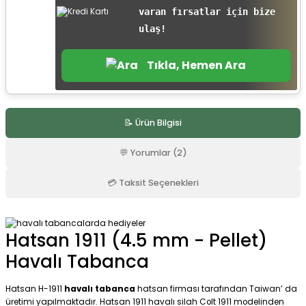
r
varan fırsatlar için bize
ulaş!
Tıkla, Hemen Ara
📝 Ürün Bilgisi
💬 Yorumlar (2)
💳 Taksit Seçenekleri
Hatsan 1911 (4.5 mm - Pellet)
Havalı Tabanca
Hatsan H-1911
havalı tabanca
hatsan firması tarafından Taiwan’ da
üretimi yapılmaktadır. Hatsan 1911 havalı silah Colt 1911 modelinden