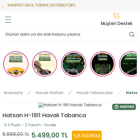
KAMPSETİ EKOL TÜRKİYE DİSTRİBÜTÖRÜ
Geri Dön
Geri Dön
Geri Dön
Geri Dön
Geri Dön
Müşteri Destek
lar
hlar
irsoft
tdoor
ak
 Gas
alar
alar
/ BBs
çaklar
ekler
i
Tüfekler
rı
esuarları
Anasayfa
Havalı Silahlar
Havalı Tabancalar
Hatsan
bancalar
ksesuarı
i
ları
letleri
HEDIYELI
Hatsan H-1911 Havalı Tabanca
ekler
lar
a
5.0 Puan - 2 Yorum - İncele
ekler
 Temizlik
abılar
5.499,00 TL
5.999,00 TL
%8 İNDIRIM