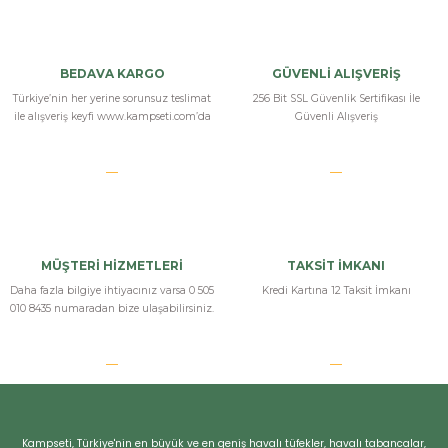
hatsan
Kargo poşeti çok iyi yapılmıştı ve hızlı teslimat yapıldı. Teşekkürler
BEDAVA KARGO
GÜVENLİ ALIŞVERİŞ
kampseti
Türkiye’nin her yerine sorunsuz teslimat
256 Bit SSL Güvenlik Sertifikası İle
ile alışveriş keyfi www.kampseti.com’da
Güvenli Alışveriş
k... k... | 25/08/2020
Hatsan Havalı Tabanca
Hatsan havalı tüfekteki performansı burda da göstermiş. Ayrıca ilgi
alaka için teşekkürler kampseti
MÜŞTERİ HİZMETLERİ
TAKSİT İMKANI
r... y... | 29/03/2020
Daha fazla bilgiye ihtiyacınız varsa 0 505
Kredi Kartına 12 Taksit İmkanı
010 8435 numaradan bize ulaşabilirsiniz.
Yorum Yaz
Kampseti, Türkiye'nin en büyük ve en geniş havalı tüfekler, havalı tabancalar,