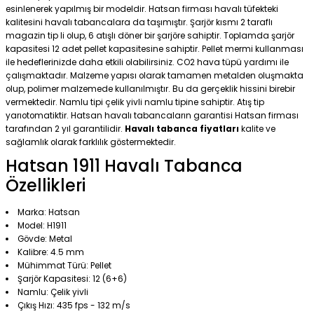
esinlenerek yapılmış bir modeldir. Hatsan firması havalı tüfekteki
kalitesini havalı tabancalara da taşımıştır. Şarjör kısmı 2 taraflı
magazin tip li olup, 6 atışlı döner bir şarjöre sahiptir. Toplamda şarjör
kapasitesi 12 adet pellet kapasitesine sahiptir. Pellet mermi kullanması
ile hedeflerinizde daha etkili olabilirsiniz. CO2 hava tüpü yardımı ile
çalışmaktadır. Malzeme yapısı olarak tamamen metalden oluşmakta
olup, polimer malzemede kullanılmıştır. Bu da gerçeklik hissini birebir
vermektedir. Namlu tipi çelik yivli namlu tipine sahiptir. Atış tip
yarıotomatiktir. Hatsan havalı tabancaların garantisi Hatsan firması
tarafından 2 yıl garantilidir.
Havalı tabanca fiyatları
kalite ve
sağlamlık olarak farklılık göstermektedir.
Hatsan 1911 Havalı Tabanca
Özellikleri
Marka: Hatsan
Model: H1911
Gövde: Metal
Kalibre: 4.5 mm
Mühimmat Türü: Pellet
Şarjör Kapasitesi: 12 (6+6)
Namlu: Çelik yivli
Çıkış Hızı: 435 fps - 132 m/s