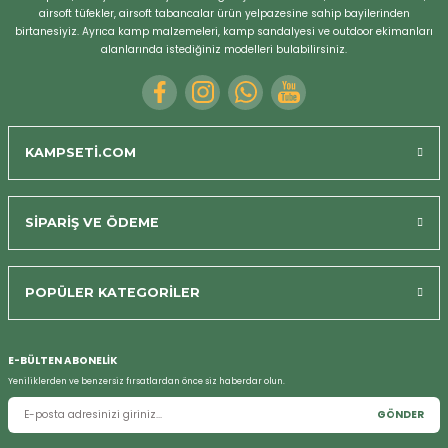
airsoft tüfekler, airsoft tabancalar ürün yelpazesine sahip bayilerinden
Bizi Arayın
birtanesiyiz. Ayrıca kamp malzemeleri, kamp sandalyesi ve outdoor ekimanları
alanlarında istediğiniz modelleri bulabilirsiniz.
KAMPSETİ.COM
SİPARİŞ VE ÖDEME
POPÜLER KATEGORİLER
E-BÜLTEN ABONELİK
Yeniliklerden ve benzersiz fırsatlardan önce siz haberdar olun.
GÖNDER