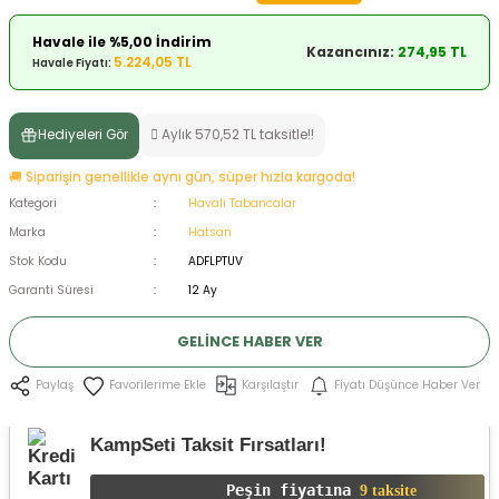
ksesuarları
e, Tabure
Havale ile %5,00 İndirim
Kazancınız:
274,95 TL
5.224,05 TL
Havale Fiyatı:
a Mermisi
ermisi
rları
Hediyeleri Gör
Aylık 570,52 TL taksitle!!
🚚 Siparişin genellikle aynı gün, süper hızla kargoda!
uk
Kategori
Havalı Tabancalar
Marka
Hatsan
Stok Kodu
ADFLPTUV
Garanti Süresi
12 Ay
GELINCE HABER VER
a
uk
Karşılaştır
Fiyatı Düşünce Haber Ver
Paylaş
calar
KampSeti Taksit Fırsatları!
Peşin fiyatına
9 taksite