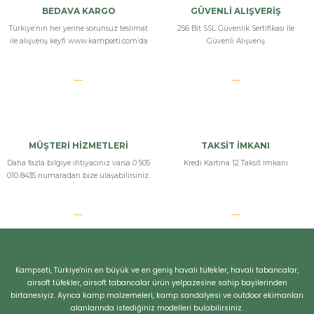
hercules 666 premium setin yanında ekstra geliyor ama ben 3 tane
BEDAVA KARGO
GÜVENLİ ALIŞVERİŞ
daha ekledim tek pcp tüp dolumunda 120 atış sağlıyor nerdeyse o
Türkiye’nin her yerine sorunsuz teslimat
256 Bit SSL Güvenlik Sertifikası İle
yüzden 4 tane daha aldım ekstra mermi doldurmaya uğraşmamak
ile alışveriş keyfi www.kampseti.com’da
Güvenli Alışveriş
için kampsetinede selamlar güzel bir indirim sağladılar
a... k... | 27/02/2025
Yorum Yaz
MÜŞTERİ HİZMETLERİ
TAKSİT İMKANI
Daha fazla bilgiye ihtiyacınız varsa 0 505
Kredi Kartına 12 Taksit İmkanı
010 8435 numaradan bize ulaşabilirsiniz.
Kampseti, Türkiye'nin en büyük ve en geniş havalı tüfekler, havalı tabancalar,
airsoft tüfekler, airsoft tabancalar ürün yelpazesine sahip bayilerinden
birtanesiyiz. Ayrıca kamp malzemeleri, kamp sandalyesi ve outdoor ekimanları
alanlarında istediğiniz modelleri bulabilirsiniz.