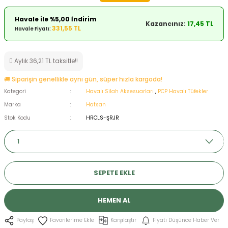
ksesuarları
e, Tabure
Havale ile %5,00 İndirim
Kazancınız:
17,45 TL
331,55 TL
Havale Fiyatı:
a Mermisi
Aylık 36,21 TL taksitle!!
ermisi
rları
🚚 Siparişin genellikle aynı gün, süper hızla kargoda!
uk
Kategori
Havalı Silah Aksesuarları
,
PCP Havalı Tüfekler
Marka
Hatsan
Stok Kodu
HRCLS-ŞRJR
a
uk
SEPETE EKLE
calar
HEMEN AL
Karşılaştır
Fiyatı Düşünce Haber Ver
Paylaş