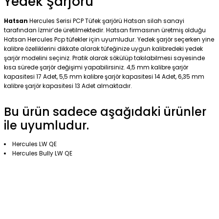
Yedek Şarjörü
Hatsan
Hercules Serisi PCP Tüfek şarjörü Hatsan silah sanayi
tarafından İzmir’de üretilmektedir. Hatsan firmasının üretmiş olduğu
Hatsan Hercules Pcp tüfekler için uyumludur. Yedek şarjör seçerken yine
kalibre özelliklerini dikkate alarak tüfeğinize uygun kalibredeki yedek
şarjör modelini seçiniz. Pratik olarak sökülüp takılabilmesi sayesinde
kısa sürede şarjör değişimi yapabilirsiniz. 4,5 mm kalibre şarjör
kapasitesi 17 Adet, 5,5 mm kalibre şarjör kapasitesi 14 Adet, 6,35 mm
kalibre şarjör kapasitesi 13 Adet almaktadır.
Bu ürün sadece aşağıdaki ürünler
ile uyumludur.
Hercules LW QE
Hercules Bully LW QE
hercules 666 için aldım