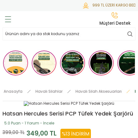
999 TL ÜZERİ KARGO BEDAV
Geri Dön
Geri Dön
Geri Dön
Geri Dön
Geri Dön
Müşteri Destek
lar
hlar
irsoft
tdoor
ak
 Gas
alar
alar
/ BBs
çaklar
ekler
i
Tüfekler
rı
esuarları
Anasayfa
Havalı Silahlar
Havalı Silah Aksesuarları
H
bancalar
ksesuarı
i
ları
letleri
Hatsan Hercules Serisi PCP Tüfek Yedek Şarjörü
ekler
lar
a
5.0 Puan - 1 Yorum - İncele
ekler
 Temizlik
abılar
349,00 TL
399,00 TL
%13 İNDIRIM