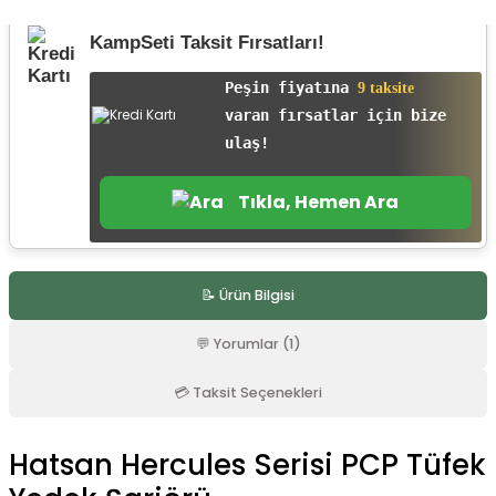
r
KampSeti Taksit Fırsatları!
Peşin fiyatına
9 taksite
varan fırsatlar için bize
ulaş!
Tıkla, Hemen Ara
📝 Ürün Bilgisi
💬 Yorumlar (1)
💳 Taksit Seçenekleri
Hatsan Hercules Serisi PCP Tüfek