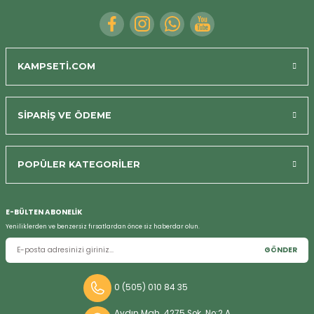
KAMPSETİ.COM
SİPARİŞ VE ÖDEME
Bizi Arayın
POPÜLER KATEGORİLER
E-BÜLTEN ABONELİK
Yeniliklerden ve benzersiz fırsatlardan önce siz haberdar olun.
GÖNDER
0 (505) 010 84 35
Aydın Mah. 4275 Sok. No:2 A