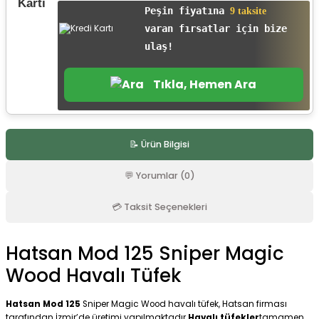
Peşin fiyatına
9 taksite
r
varan fırsatlar için bize
ulaş!
Tıkla, Hemen Ara
📝 Ürün Bilgisi
💬 Yorumlar (0)
💳 Taksit Seçenekleri
Hatsan Mod 125 Sniper Magic
Wood Havalı Tüfek
Hatsan Mod 125
Sniper Magic Wood havalı tüfek, Hatsan firması
tarafından İzmir’de üretimi yapılmaktadır.
Havalı tüfekler
tamamen