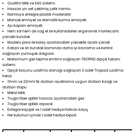
Quattro tetik ve SAS sistemi
Hassas yiv set çekilmiş çelik namlu.
Namluya entegre plastik moderatör
Manüel emniyet ve otomatik kurma emniyeti.
Ayı kapanı emniyeti
Hem sol hem de sağ el ile kullanılabilen ergonomik montecarlo
yanaklı kundak
Madeni para ile kolay ayarlanabilir yükseklik ayarlı yanak
Kabza ve ön kundak kısmında daha iyi kavrama ve kontrol
sağlayan yumuşak dolgular.
Maksimum geri tepme emilimi sağlayan TRIOPAD dipçik tabanı
sistemi
Dipçik boyunu uzatma olanağı sağlayan 3 adet Triopad uzatma
takoz.
11mm ve 22mm’lik dürbün ayaklarına uygun dürbün kızağı ve
dürbün stopu
Metal tetik.
Truglo fiber optikli hassas ayarlanabilir gez
Truglo fiber optikli arpacık
Entegre kayışlık ve 1 adet hediye Hatsan kayış
Her kutunun içinde 1 adet hediye bipod