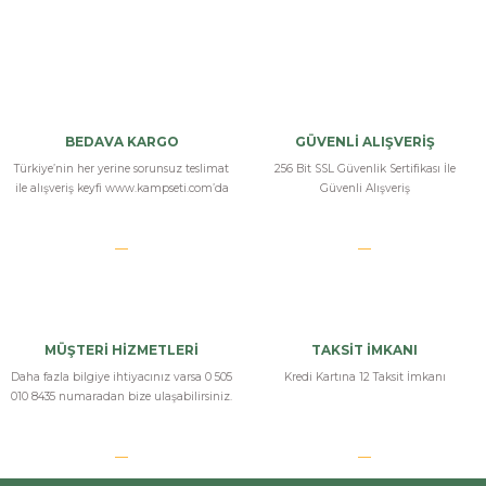
Bu ürüne ilk yorumu siz yapın!
Yorum Yaz
BEDAVA KARGO
GÜVENLİ ALIŞVERİŞ
Türkiye’nin her yerine sorunsuz teslimat
256 Bit SSL Güvenlik Sertifikası İle
ile alışveriş keyfi www.kampseti.com’da
Güvenli Alışveriş
MÜŞTERİ HİZMETLERİ
TAKSİT İMKANI
Daha fazla bilgiye ihtiyacınız varsa 0 505
Kredi Kartına 12 Taksit İmkanı
010 8435 numaradan bize ulaşabilirsiniz.
Bizi Arayın