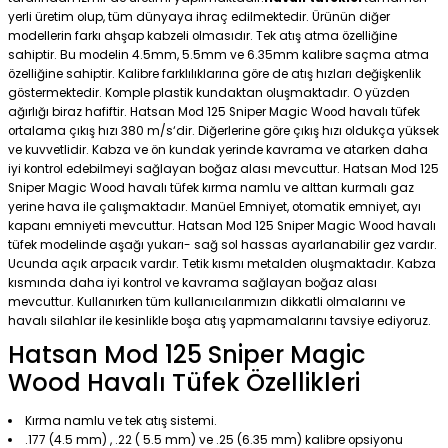
yerli üretim olup, tüm dünyaya ihraç edilmektedir. Ürünün diğer
modellerin farkı ahşap kabzeli olmasıdır. Tek atış atma özelliğine
sahiptir. Bu modelin 4.5mm, 5.5mm ve 6.35mm kalibre saçma atma
özelliğine sahiptir. Kalibre farklılıklarına göre de atış hızları değişkenlik
göstermektedir. Komple plastik kundaktan oluşmaktadır. O yüzden
ağırlığı biraz hafiftir. Hatsan Mod 125 Sniper Magic Wood havalı tüfek
ortalama çıkış hızı 380 m/s‘dir. Diğerlerine göre çıkış hızı oldukça yüksek
ve kuvvetlidir. Kabza ve ön kundak yerinde kavrama ve atarken daha
iyi kontrol edebilmeyi sağlayan boğaz alası mevcuttur. Hatsan Mod 125
Sniper Magic Wood havalı tüfek kırma namlu ve alttan kurmalı gaz
yerine hava ile çalışmaktadır. Manüel Emniyet, otomatik emniyet, ayı
kapanı emniyeti mevcuttur. Hatsan Mod 125 Sniper Magic Wood havalı
tüfek modelinde aşağı yukarı- sağ sol hassas ayarlanabilir gez vardır.
Ucunda açık arpacık vardır. Tetik kısmı metalden oluşmaktadır. Kabza
kısmında daha iyi kontrol ve kavrama sağlayan boğaz alası
mevcuttur. Kullanırken tüm kullanıcılarımızın dikkatli olmalarını ve
havalı silahlar ile kesinlikle boşa atış yapmamalarını tavsiye ediyoruz.
Hatsan Mod 125 Sniper Magic
Wood Havalı Tüfek Özellikleri
Kırma namlu ve tek atış sistemi.
.177 (4.5 mm) , .22 ( 5.5 mm) ve .25 (6.35 mm) kalibre opsiyonu