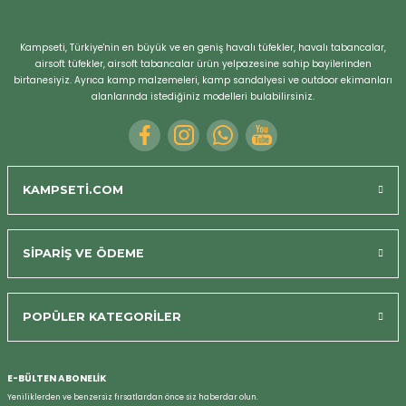
Kampseti, Türkiye'nin en büyük ve en geniş havalı tüfekler, havalı tabancalar,
airsoft tüfekler, airsoft tabancalar ürün yelpazesine sahip bayilerinden
birtanesiyiz. Ayrıca kamp malzemeleri, kamp sandalyesi ve outdoor ekimanları
alanlarında istediğiniz modelleri bulabilirsiniz.
KAMPSETİ.COM
SİPARİŞ VE ÖDEME
POPÜLER KATEGORİLER
E-BÜLTEN ABONELİK
Yeniliklerden ve benzersiz fırsatlardan önce siz haberdar olun.