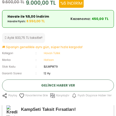
9.000,00 TL
9.600,00 TL
%6 İNDIRIM
ksesuarları
e, Tabure
Havale ile %5,00 İndirim
Kazancınız:
450,00 TL
a Mermisi
8.550,00 TL
Havale Fiyatı:
ermisi
rları
Aylık 933,75 TL taksitle!!
uk
🚚 Siparişin genellikle aynı gün, süper hızla kargoda!
Kategori
Havalı Tüfek
Marka
Hatsan
Stok Kodu
BJLMPW79
Garanti Süresi
12 Ay
a
uk
GELINCE HABER VER
calar
Karşılaştır
Fiyatı Düşünce Haber Ver
Paylaş
KampSeti Taksit Fırsatları!