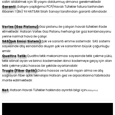
satın alabilmek için 18 yaşını doldurmuş olmanız gerekmektedir
Garanti :
Satışını yaptığımız PCP/Havalı Tüfekler fatura tarihinden
itibaren 1 (Bir) Yıl HATSAN Silah Sanayi tarafından garanti altındadır.
Vortex (Gaz Pistonu):
Gaz pistonu ile çalışan havalı tüfekleri ifade
etmektedir. Hatsan Vortex Gaz Pistonu herhangi bir gaz kombinasyonu
yerine normal hava ile çalışır.
SAS(Şok Emici Sistem):
Şok ve sarsıntı emme sistemidir. SAS sistemi
sayesinde atış esnasında oluşan şok ve sarsıntının büyük çoğunluğu
emilir.
Quattro Tetik:
Quattro tetik mekanizması sayesinde tetik çekme yükü,
tetik istinat ayarı ve birinci kademeden ikinci kademeye geçiş için olan
tetik çekme yükü hassas bir şekilde ayarlanabilir.
Truglo (Fiber Optik):
Daha hassas ve tutarlı nişan alma ve atış
sağlayan fiber optik teknolojisi Hatsan gez ve arpacıklarına fabrikada
monte edilmektedir.
Not:
Hatsan Havalı Tüfekler hakkında ayrıntılı bilgi için
tıklayınız.