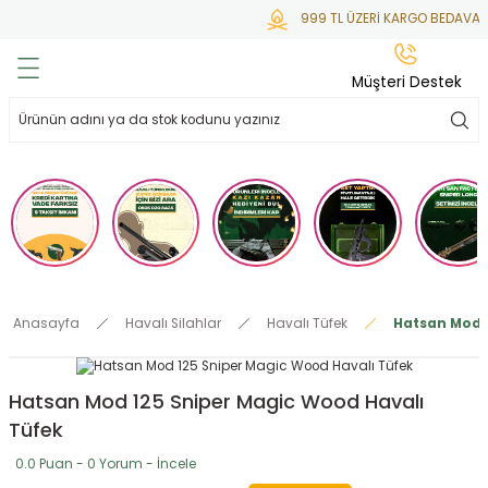
999 TL ÜZERİ KARGO BEDAVA
Geri Dön
Geri Dön
Geri Dön
Geri Dön
Geri Dön
Müşteri Destek
lar
hlar
irsoft
tdoor
ak
 Gas
alar
alar
/ BBs
çaklar
ekler
i
Tüfekler
rı
esuarları
Anasayfa
Havalı Silahlar
Havalı Tüfek
Hatsan Mod 1
bancalar
ksesuarı
i
ları
letleri
Hatsan Mod 125 Sniper Magic Wood Havalı
ekler
lar
a
Tüfek
ekler
 Temizlik
abılar
0.0 Puan - 0 Yorum - İncele