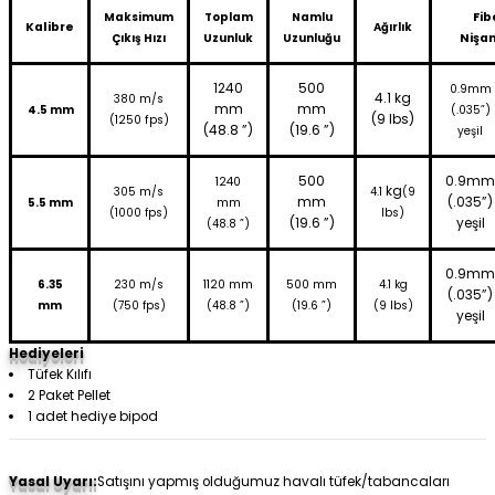
Maksimum
Toplam
Namlu
Fib
Kalibre
Ağırlık
Çıkış Hızı
Uzunluk
Uzunluğu
Nişa
1240
500
0.9mm
4.1 kg
380 m/s
mm
mm
4.5 mm
(.035”)
(9 lbs)
(1250 fps)
(48.8 ”)
(19.6 ”)
yeşil
500
0.9mm
1240
kg
305 m/s
4.1
(9
mm
(.035”)
5.5 mm
mm
(1000 fps)
lbs)
(19.6 ”)
yeşil
(48.8 ”)
0.9mm
6.35
230 m/
s
1120 mm
500 mm
4.1 kg
(.035”)
mm
(750 fps)
(48.8 ”)
(19.6 ”)
(9 lbs)
yeşil
Hediyeleri
Tüfek Kılıfı
2 Paket Pellet
1 adet hediye bipod
Yasal Uyarı:
Satışını yapmış olduğumuz havalı tüfek/tabancaları