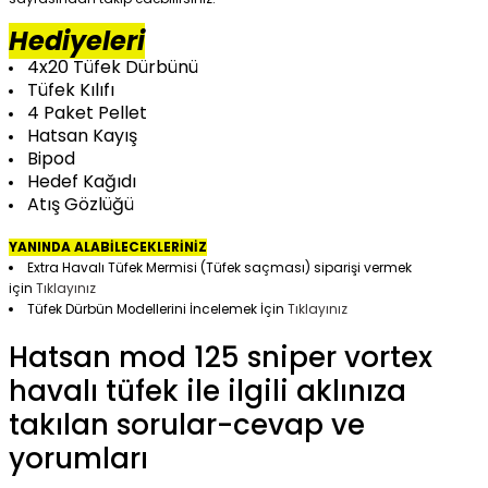
Hediyeleri
4x20 Tüfek Dürbünü
KARGO BEDAVA
Tüfek Kılıfı
HEDIYELI
4 Paket Pellet
Hatsan Kayış
Bipod
Hedef Kağıdı
Atış Gözlüğü
YANINDA ALABİLECEKLERİNİZ
Extra Havalı Tüfek Mermisi (Tüfek saçması) siparişi vermek
için
Tıklayınız
Tüfek Dürbün Modellerini İncelemek İçin
Tıklayınız
Hatsan mod 125 sniper vortex
havalı tüfek ile ilgili aklınıza
takılan sorular-cevap ve
yorumları