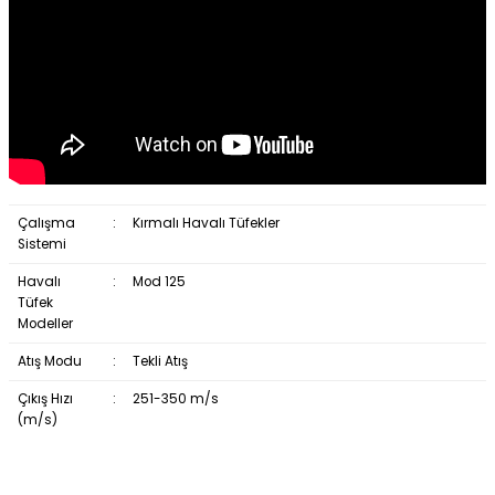
Çalışma
:
Kırmalı Havalı Tüfekler
Sistemi
Havalı
:
Mod 125
Tüfek
Modeller
Atış Modu
:
Tekli Atış
Bizi Arayın
Çıkış Hızı
:
251-350 m/s
(m/s)