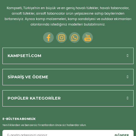
Kampseti, Türkiye'nin en büyük ve en geniş havalı tüfekler, havalı tabancalar,
airsoft tüfekler, airsoft tabancalar ürün yelpazesine sahip bayilerinden
birtanesiyiz. Ayrıca kamp malzemeleri, kamp sandalyesi ve outdoor ekimanları
alanlarında istediğiniz modelleri bulabilirsiniz.
Sektörde
e
Tüm Aramalarda
1.sıradayız.
KAMPSETİ.COM
Google da sektörümüzün
1 numarasını
olduk.
Google da havalı tabanca, havalı tüfek,
SİPARİŞ VE ÖDEME
airsoft tabanca ve airsoft tüfek aramalarında
1.sıradayız. Google tarafından en güvenilir site
görüldük. Sadece satış değil güvende
POPÜLER KATEGORİLER
sağladık.
E-BÜLTEN ABONELİK
Yeniliklerden ve benzersiz fırsatlardan önce siz haberdar olun.
GÖNDER