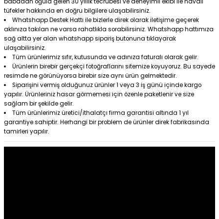
babadan oğula gelen 30 yıllık tecrübesi ve deneyimli ekibi ile havalı
tüfekler hakkında en doğru bilgilere ulaşabilirsiniz.
Whatshapp Destek Hattı ile bizlerle direk olarak iletişime geçerek
aklınıza takılan ne varsa rahatlıkla sorabilirsiniz. Whatshapp hattımıza
sağ altta yer alan whatshapp sipariş butonuna tıklayarak
ulaşabilirsiniz.
Tüm ürünlerimiz sıfır, kutusunda ve adınıza faturalı olarak gelir.
Ürünlerin birebir gerçekçi fotoğraflarını sitemize koyuyoruz. Bu sayede
resimde ne görünüyorsa birebir size aynı ürün gelmektedir.
Siparişini vermiş olduğunuz ürünler 1 veya 3 iş günü içinde kargo
yapılır. Ürünleriniz hasar görmemesi için özenle paketlenir ve size
sağlam bir şekilde gelir.
Tüm ürünlerimiz üretici/ithalatçı firma garantisi altında 1 yıl
garantiye sahiptir. Herhangi bir problem de ürünler direk fabrikasında
tamirleri yapılır.