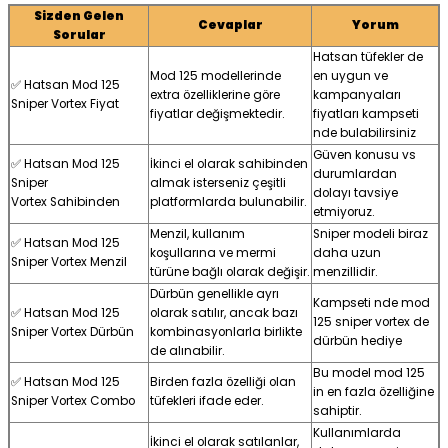
Sizden Gelen
Cevaplar
Yorum
Sorular
Hatsan tüfekler de
Mod 125 modellerinde
en uygun ve
✅ Hatsan Mod 125
extra özelliklerine göre
kampanyaları
Sniper Vortex Fiyat
fiyatlar değişmektedir.
fiyatları kampseti
nde bulabilirsiniz
Güven konusu vs
✅ Hatsan Mod 125
İkinci el olarak sahibinden
durumlardan
Sniper
almak isterseniz çeşitli
dolayı tavsiye
Vortex Sahibinden
platformlarda bulunabilir.
etmiyoruz.
Menzil, kullanım
Sniper modeli biraz
✅ Hatsan Mod 125
koşullarına ve mermi
daha uzun
Sniper Vortex Menzil
türüne bağlı olarak değişir.
menzillidir.
Dürbün genellikle ayrı
Kampseti nde mod
✅ Hatsan Mod 125
olarak satılır, ancak bazı
125 sniper vortex de
Sniper Vortex Dürbün
kombinasyonlarla birlikte
dürbün hediye
de alınabilir.
Bu model mod 125
✅ Hatsan Mod 125
Birden fazla özelliği olan
in en fazla özelliğine
Sniper Vortex Combo
tüfekleri ifade eder.
sahiptir.
Kullanımlarda
İkinci el olarak satılanlar,