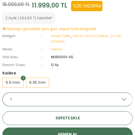
11.999,00 TL
15.000,00 TL
%20 İNDIRIM
ksesuarları
e, Tabure
Aylık 1.244,90 TL taksitle!!
a Mermisi
🚚 Siparişin genellikle aynı gün, süper hızla kargoda!
Kategori
Havalı Tüfek
,
Hatsan Havalı Tüfekler
,
En Çok
ermisi
rları
Satanlar
Marka
Hatsan
uk
Stok Kodu
MOD125SV-55
Garanti Süresi
12 Ay
Kalibre
5.5 mm
6.35 mm
a
uk
calar
SEPETE EKLE
HEMEN AL