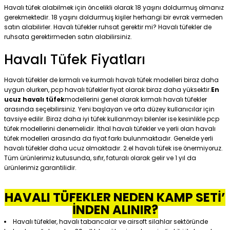
Havalı tüfek alabilmek için öncelikli olarak 18 yaşını doldurmuş olmanız
gerekmektedir. 18 yaşını doldurmuş kişiler herhangi bir evrak vermeden
satın alabilirler. Havalı tüfekler ruhsat gerektir mi? Havalı tüfekler de
ruhsata gerektirmeden satın alabilirsiniz.
Havalı Tüfek Fiyatları
Havalı tüfekler de kırmalı ve kurmalı havalı tüfek modelleri biraz daha
uygun olurken, pcp havalı tüfekler fiyat olarak biraz daha yüksektir.
En
ucuz havalı tüfek
modellerini genel olarak kırmalı havalı tüfekler
arasında seçebilirsiniz. Yeni başlayan ve orta düzey kullanıcılar için
tavsiye edilir. Biraz daha iyi tüfek kullanmayı bilenler ise kesinlikle pcp
tüfek modellerini denemelidir. İthal havalı tüfekler ve yerli olan havalı
tüfek modelleri arasında da fiyat farkı bulunmaktadır. Genelde yerli
havalı tüfekler daha ucuz olmaktadır. 2.el havalı tüfek ise önermiyoruz.
Tüm ürünlerimiz kutusunda, sıfır, faturalı olarak gelir ve 1 yıl da
ürünlerimiz garantilidir.
HAVALI TÜFEKLER NEDEN KAMP SETİ’
İNDEN ALINIR?
Havalı tüfekler, havalı tabancalar ve airsoft silahlar sektöründe