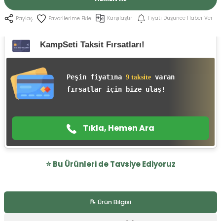
r
Karşılaştır
Fiyatı Düşünce Haber Ver
Paylaş
KampSeti Taksit Fırsatları!
Peşin fiyatına
varan
9 taksite
fırsatlar için bize ulaş!
Tıkla, Hemen Ara
⭐️ Bu Ürünleri de Tavsiye Ediyoruz
0.0 Puan - 0 Yorumlar
📝 Ürün Bilgisi
Hatsan Flash Havalı Tüfek Saçması 5.5 mm