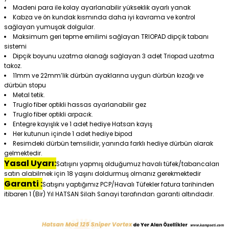
Madeni para ile kolay ayarlanabilir yükseklik ayarlı yanak
Kabza ve ön kundak kısmında daha iyi kavrama ve kontrol
sağlayan yumuşak dolgular.
Maksimum geri tepme emilimi sağlayan TRIOPAD dipçik tabanı
sistemi
Dipçik boyunu uzatma olanağı sağlayan 3 adet Triopad uzatma
takoz.
11mm ve 22mm’lik dürbün ayaklarına uygun dürbün kızağı ve
dürbün stopu
Metal tetik.
Truglo fiber optikli hassas ayarlanabilir gez
Truglo fiber optikli arpacık.
Entegre kayışlık ve 1 adet hediye Hatsan kayış
Her kutunun içinde 1 adet hediye bipod
Resimdeki dürbün temsilidir, yanında farklı hediye dürbün olarak
gelmektedir.
Yasal Uyarı:
Satışını yapmış olduğumuz havalı tüfek/tabancaları
satın alabilmek için 18 yaşını doldurmuş olmanız gerekmektedir
Garanti :
Satışını yaptığımız PCP/Havalı Tüfekler fatura tarihinden
itibaren 1 (Bir) Yıl HATSAN Silah Sanayi tarafından garanti altındadır.