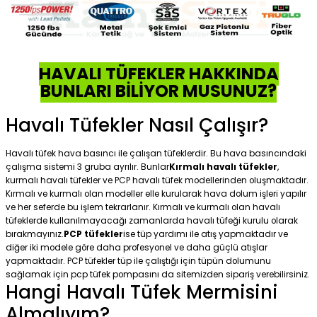
HAVALI TÜFEKLER HAKKINDA
BUNLARI BİLİYOR MUSUNUZ?
Havalı Tüfekler Nasıl Çalışır?
Havalı tüfek hava basıncı ile çalışan tüfeklerdir. Bu hava basıncındaki
çalışma sistemi 3 gruba ayrılır. Bunlar
Kırmalı havalı tüfekler
,
kurmalı havalı tüfekler ve PCP havalı tüfek modellerinden oluşmaktadır.
Kırmalı ve kurmalı olan modeller elle kurularak hava dolum işleri yapılır
ve her seferde bu işlem tekrarlanır. Kırmalı ve kurmalı olan havalı
tüfeklerde kullanılmayacağı zamanlarda havalı tüfeği kurulu olarak
bırakmayınız.
PCP tüfekler
ise tüp yardımı ile atış yapmaktadır ve
diğer iki modele göre daha profesyonel ve daha güçlü atışlar
yapmaktadır. PCP tüfekler tüp ile çalıştığı için tüpün dolumunu
sağlamak için pcp tüfek pompasını da sitemizden sipariş verebilirsiniz.
Hangi Havalı Tüfek Mermisini
Almalıyım?