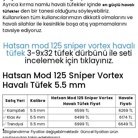
5.0 Puan - 3 Yorumlar
Ayrıca kırma namlu havalı tüfekler içinde
PEŞIN FIYATINA 9 TAKSIT
en güçlü havalı
Premium Set Hatsan Factor Sniper Long PCP Havalı Tüfek
den bir tanesi olduğunu söyleyebiliriz.
tüfekler
Kullanırken tüm kullanıcılarımızın dikkatli olmalarını ve
havalı silahlar ile kesinlikle boşa atış yapmamalarını
tavsiye ediyoruz.
76.999,00 TL
Hatsan mod 125 sniper vortex havalı
tüfek
3-9x32 tüfek dürbünü ile seti
SEPETE EKLE
incelemek için tıklayınız.
Hatsan Mod 125 Sniper Vortex
Havalı Tüfek 5.5 mm
Hatsan Mod 125 Sniper Vortex
Havale
Satış Yeri
Kalibre
Havalı Tüfek Fiyat
Fiyatı
✅ KampSeti
5.5 mm
6599 TL
6269 TL
✅ Klas Av
5.5 mm
6499 TL
6174 TL
✅ Trendyol
5.5 mm
6999 TL
6649 TL
❗️
Bilgilendirme: Fiyatlar değişebilmektedir. Güncel fiyatları ürün
sayfasından takip edebilirsiniz.