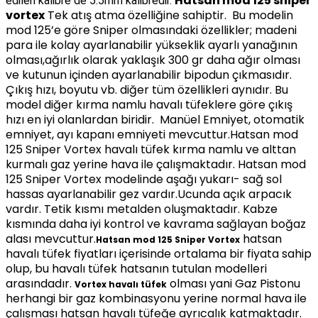
Hatsan mod 125 sniper
edilen kalibre de 5.5mm kalibredir.
Premium Set Hatsan Hercules 666 QE Pcp Havalı Tüfek 6.35mm
vortex
Tek atış atma özelliğine sahiptir. Bu modelin
mod 125’e göre Sniper olmasındaki özellikler; madeni
para ile kolay ayarlanabilir yükseklik ayarlı yanağının
KA
42.999,00 TL
olması,ağırlık olarak yaklaşık 300 gr daha ağır olması
ve kutunun içinden ayarlanabilir bipodun çıkmasıdır.
Çıkış hızı, boyutu vb. diğer tüm özellikleri aynıdır. Bu
SEPETE EKLE
model diğer kırma namlu havalı tüfeklere göre çıkış
hızı en iyi olanlardan biridir.
Manüel Emniyet, otomatik
emniyet, ayı kapanı emniyeti mevcuttur.Hatsan mod
★ VIDEOLU ÜRÜN
125 Sniper Vortex havalı tüfek kırma namlu ve alttan
5.0 Puan - 3 Yorumlar
PEŞIN FIYATINA 9 TAKSIT
kurmalı gaz yerine hava ile çalışmaktadır. Hatsan mod
Premium Set Hatsan Blitz PCP Havalı Tüfek 6.35 mm Seri Atış-Full AUTO
125 Sniper Vortex modelinde aşağı yukarı- sağ sol
hassas ayarlanabilir gez vardır.Ucunda açık arpacık
vardır. Tetik kısmı metalden oluşmaktadır. Kabze
kısmında daha iyi kontrol ve kavrama sağlayan boğaz
58.999,00 TL
alası mevcuttur.
hatsan
Hatsan mod 125 Sniper Vortex
havalı tüfek fiyatları içerisinde ortalama bir fiyata sahip
KARGO 
olup, bu havalı tüfek hatsanın tutulan modelleri
SEPETE EKLE
arasındadır.
olması yani Gaz Pistonu
Vortex havalı tüfek
herhangi bir gaz kombinasyonu yerine normal hava ile
çalışması hatsan havalı tüfeğe ayrıcalık katmaktadır.
★ VIDEOLU ÜRÜN