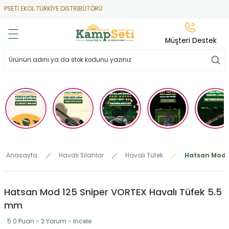
 EKOL TÜRKİYE DİSTRİBÜTÖRÜ
Geri Dön
Geri Dön
Geri Dön
Geri Dön
Geri Dön
Müşteri Destek
lar
hlar
irsoft
tdoor
ak
 Gas
alar
alar
/ BBs
çaklar
ekler
i
Tüfekler
rı
esuarları
Anasayfa
Havalı Silahlar
Havalı Tüfek
Hatsan Mod 1
bancalar
ksesuarı
i
ları
letleri
Hatsan Mod 125 Sniper VORTEX Havalı Tüfek 5.5
ekler
Aleti
a
mm
ekler
lar
 Temizlik
abılar
5.0 Puan - 2 Yorum - İncele