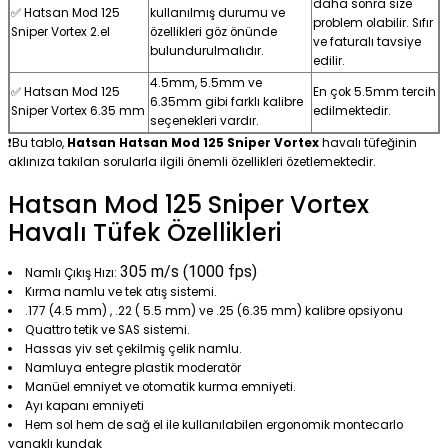
daha sonra size
✅ Hatsan Mod 125
kullanılmış durumu ve
problem olabilir. Sıfır
Sniper Vortex 2.el
özellikleri göz önünde
ve faturalı tavsiye
bulundurulmalıdır.
edilir.
4.5mm, 5.5mm ve
✅ Hatsan Mod 125
En çok 5.5mm tercih
6.35mm gibi farklı kalibre
Sniper Vortex 6.35 mm
edilmektedir.
seçenekleri vardır.
❗️Bu tablo,
Hatsan Hatsan Mod 125 Sniper Vortex
havalı tüfeğinin
aklınıza takılan sorularla ilgili önemli özellikleri özetlemektedir.
Hatsan Mod 125 Sniper Vortex
Havalı Tüfek Özellikleri
305 m/s (1000 fps)
Namlı Çıkış Hızı:
Kırma namlu ve tek atış sistemi.
.177 (4.5 mm) , .22 ( 5.5 mm) ve .25 (6.35 mm) kalibre opsiyonu
Quattro tetik ve SAS sistemi.
Hassas yiv set çekilmiş çelik namlu.
Namluya entegre plastik moderatör
Manüel emniyet ve otomatik kurma emniyeti.
Ayı kapanı emniyeti
Hem sol hem de sağ el ile kullanılabilen ergonomik montecarlo
yanaklı kundak