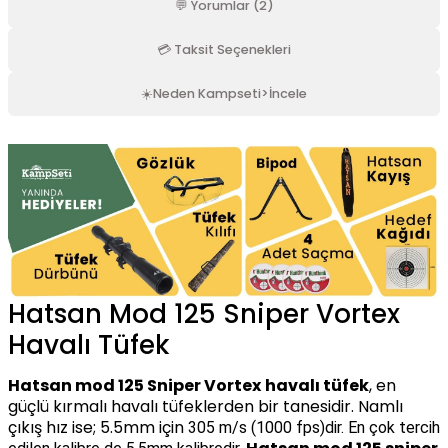
💬 Yorumlar (2)
%23
269,00 TL
💳 Taksit Seçenekleri
350,00 TL
Havale ile: 255,55 TL
☀️Neden Kampseti>İncele
SEPETE EKLE
★ VIDEOLU ÜRÜN
5.0 Puan - 3 Yorumlar
3-9X32 TÜFEK DÜRBÜNLÜ
Full Set Hatsan Mod 125 Sniper Vortex Havalı Tüfek(3-9x32 Dürbünlü)
PEŞIN FIYATINA 9 TAKSIT
%7
12.999,00 TL
Hatsan Mod 125 Sniper Vortex
14.000,00 TL
Havalı Tüfek
SEPETE EKLE
Hatsan mod 125 Sniper Vortex
havalı tüfek
, en
güçlü kırmalı havalı tüfeklerden bir tanesidir. Namlı
★ VIDEOLU ÜRÜN
çıkış hız ise; 5.5mm için
305 m/s (1000 fps)dir. En çok tercih
5.0 Puan - 3 Yorumlar
PEŞIN FIYATINA 9 TAKSIT