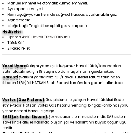
Manüel emniyet ve otomatik kurma emniyeti.
Ayı kapanı emniyeti.
Hem aşağı-yukarı hem de sağ-sol hassas ayarlanabilir gez.
Açık arpacık.
İsteğe bağlı Truglo fiber optikli gez ve arpacık.
Hediyeleri
Optima 4x20 Havalı Tüfek Dürbünü
Tüfek Kılıfı
2 Paket Pellet
Yasal Uyarı:
Satışını yapmış olduğumuz havalı tüfek/tabancaları
satın alabilmek için 18 yaşını doldurmuş olmanız gerekmektedir
Garanti :
Satışını yaptığımız PCP/Havalı Tüfekler fatura tarihinden
itibaren 1 (Bir) Yıl HATSAN Silah Sanayi tarafından garanti altındadır.
Vortex (Gaz Pistonu):
Gaz pistonu ile çalışan havalı tüfekleri ifade
etmektedir. Hatsan Vortex Gaz Pistonu herhangi bir gaz kombinasyonu
yerine normal hava ile çalışır.
SAS(Şok Emici Sistem):
Şok ve sarsıntı emme sistemidir. SAS sistemi
sayesinde atış esnasında oluşan şok ve sarsıntının büyük çoğunluğu
emilir.