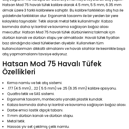
Hatsan Mod 75 havalı tüfek kalibre olarak 4.5 mm, 5.5 mm, 6.35 mm
olmak üzere 3 farklı kalibrelere sahiptir. Bu kalibre farklılıkları atış hızı ile
şiddetinde farklılıkları olur. Ergonomik tasarımı ile bir yerden bir yere
kolaylıkla taşınabilir. Tetik olarak metal tetik kullanılmıştır. Kabza
kısmında daha iyi kontrol ve kavrama sağlayan boğaz alası
mevcuttur. Hatsan Mod 75 havalı tüfek dürbünleriniz takmak için
dürbün kanalı ve dürbün stopu yer almaktadır. Havali tüfek fiyatları
baz alındığında ideal tüfeklerden diyebilir. Kullanırken tüm
kullanıcılarımızın dikkatli olmalarını ve havalı silahlar ile kesinlikle boşa
atış yapmamalarını tavsiye ediyoruz.
Hatsan Mod 75 Havalı Tüfek
Özellikleri
Kırma namlu ve tek atış sistemi.
.177 (4.5 mm) , .22 ( 5.5 mm) ve .25 (6.35 mm) kalibre opsiyonu.
Quattro tetik ve SAS sistemi.
Ergonomik tasarım, montecarlo yanaklı plastik kundak.
Kabza kısmında daha iyi kontrol ve kavrama sağlayan boğaz alası.
Darbe emici lastik dipçik tabanı.
11 mm dürbün kanalı ve dürbün stopu.
Metal tetik.
Hassas yiv set çekilmiş çelik namlu.