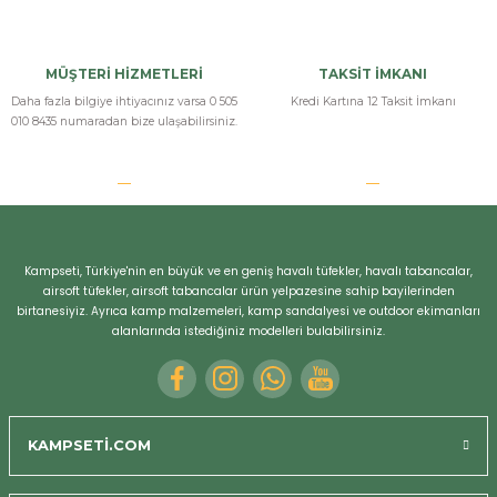
MÜŞTERİ HİZMETLERİ
TAKSİT İMKANI
Daha fazla bilgiye ihtiyacınız varsa 0 505
Kredi Kartına 12 Taksit İmkanı
010 8435 numaradan bize ulaşabilirsiniz.
Kampseti, Türkiye'nin en büyük ve en geniş havalı tüfekler, havalı tabancalar,
airsoft tüfekler, airsoft tabancalar ürün yelpazesine sahip bayilerinden
birtanesiyiz. Ayrıca kamp malzemeleri, kamp sandalyesi ve outdoor ekimanları
alanlarında istediğiniz modelleri bulabilirsiniz.
Bizi Arayın
KAMPSETİ.COM