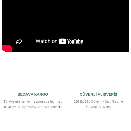
Bu ürüne ilk yorumu siz yapın!
Yorum Yaz
BEDAVA KARGO
GÜVENLİ ALIŞVERİŞ
Türkiye’nin her yerine sorunsuz teslimat
256 Bit SSL Güvenlik Sertifikası İle
ile alışveriş keyfi www.kampseti.com’da
Güvenli Alışveriş