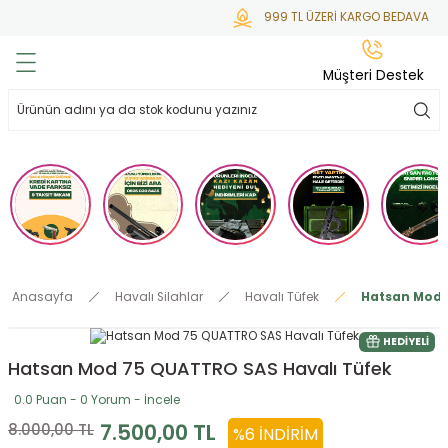
999 TL ÜZERİ KARGO BEDAVA
Geri Dön
Geri Dön
Geri Dön
Geri Dön
Geri Dön
Müşteri Destek
lar
hlar
irsoft
tdoor
ak
 Gas
alar
alar
/ BBs
çaklar
ekler
i
Tüfekler
rı
esuarları
Anasayfa
Havalı Silahlar
Havalı Tüfek
Hatsan Mod 
bancalar
ksesuarı
i
ları
letleri
HEDIYELI
Hatsan Mod 75 QUATTRO SAS Havalı Tüfek
ekler
lar
a
0.0 Puan - 0 Yorum - İncele
ekler
 Temizlik
abılar
7.500,00 TL
8.000,00 TL
%6 İNDIRIM