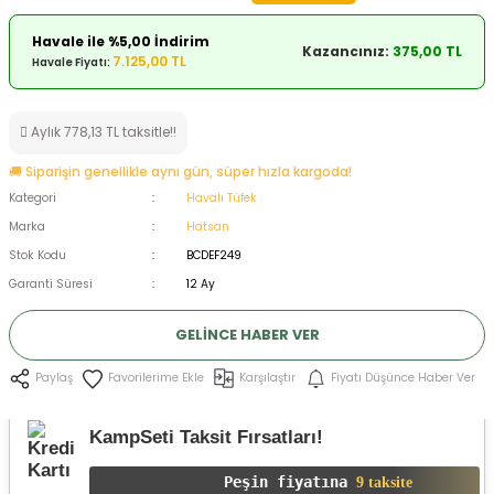
ksesuarları
e, Tabure
Havale ile %5,00 İndirim
Kazancınız:
375,00 TL
7.125,00 TL
Havale Fiyatı:
a Mermisi
Aylık 778,13 TL taksitle!!
ermisi
rları
🚚 Siparişin genellikle aynı gün, süper hızla kargoda!
uk
Kategori
Havalı Tüfek
Marka
Hatsan
Stok Kodu
BCDEF249
Garanti Süresi
12 Ay
GELINCE HABER VER
a
uk
Karşılaştır
Fiyatı Düşünce Haber Ver
Paylaş
calar
KampSeti Taksit Fırsatları!
Peşin fiyatına
9 taksite