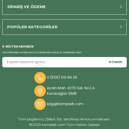
SİPARİŞ VE ÖDEME
POPÜLER KATEGORİLER
E-BÜLTEN ABONELİK
Yeniliklerden ve benzersiz fırsatlardan önce siz haberdar olun.
GÖNDER
0 (505) 010 84 35
Aydın Mah. 4275 Sok. No:2 A
Karabağlar İZMİR
bilgi@kampseti.com
Tüm bilgileriniz 256bit SSL Sertifikası ile korunmaktadır.
©2023 kampseti.com Tüm Hakları Saklıdır