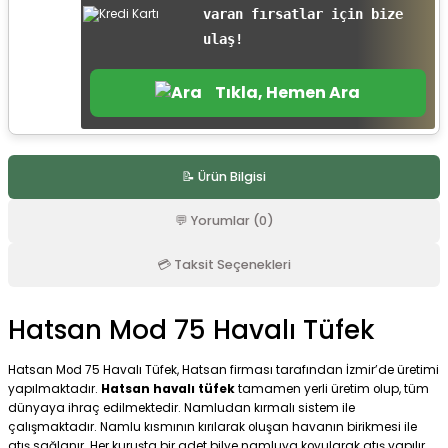
varan fırsatlar için bize
r
ulaş!
Tıkla, Hemen Ara
📝 Ürün Bilgisi
💬 Yorumlar (0)
💳 Taksit Seçenekleri
Hatsan Mod 75 Havalı Tüfek
Hatsan Mod 75 Havalı Tüfek, Hatsan firması tarafından İzmir’de üretimi
yapılmaktadır.
Hatsan havalı tüfek
tamamen yerli üretim olup, tüm
dünyaya ihraç edilmektedir. Namludan kırmalı sistem ile
çalışmaktadır. Namlu kısmının kırılarak oluşan havanın birikmesi ile
atış sağlanır. Her kuruşta bir adet bilye namluya koyularak atış yapılır.