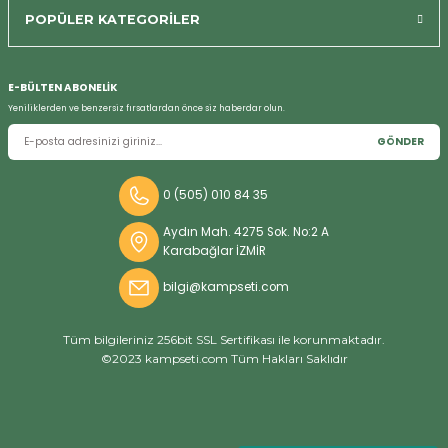
POPÜLER KATEGORİLER
E-BÜLTEN ABONELİK
Yeniliklerden ve benzersiz fırsatlardan önce siz haberdar olun.
GÖNDER
0 (505) 010 84 35
Aydın Mah. 4275 Sok. No:2 A
Karabağlar İZMİR
bilgi@kampseti.com
Tüm bilgileriniz 256bit SSL Sertifikası ile korunmaktadır.
©2023 kampseti.com Tüm Hakları Saklıdır