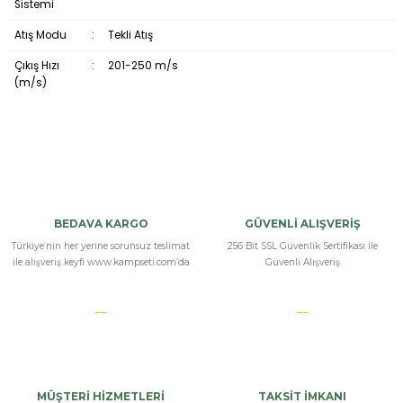
Sistemi
Atış Modu
:
Tekli Atış
Çıkış Hızı
:
201-250 m/s
(m/s)
Güvenilir satıcı
Ürün iyi paketlenmiş ve eksiksiz gonderildi satış sonrasında da
BEDAVA KARGO
GÜVENLİ ALIŞVERİŞ
yardımcı oluyorlar teşekkür ederim
Türkiye’nin her yerine sorunsuz teslimat
256 Bit SSL Güvenlik Sertifikası İle
ile alışveriş keyfi www.kampseti.com’da
Güvenli Alışveriş
Salim Özdemir | 12/02/2024
çok güzel
Çok güzel geldi tam istediğim gibi
s... g... | 06/12/2023
MÜŞTERİ HİZMETLERİ
TAKSİT İMKANI