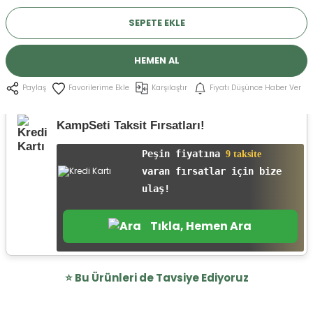
r
SEPETE EKLE
HEMEN AL
Karşılaştır
Fiyatı Düşünce Haber Ver
Paylaş
KampSeti Taksit Fırsatları!
Peşin fiyatına
9 taksite
varan fırsatlar için bize
ulaş!
Tıkla, Hemen Ara
⭐️ Bu Ürünleri de Tavsiye Ediyoruz
★ VIDEOLU ÜRÜN