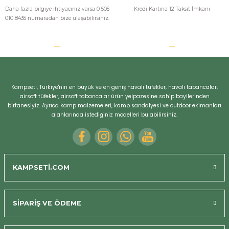
Daha fazla bilgiye ihtiyacınız varsa 0 505
Kredi Kartına 12 Taksit İmkanı
Bizi Arayın
Havalı tüfek
010 8435 numaradan bize ulaşabilirsiniz.
Öncelikle paketleme çok başarılı teşekkürler,
ürün performansı da çok başarılı.
s... k... | 04/10/2023
BAŞARILI
Kampseti, Türkiye'nin en büyük ve en geniş havalı tüfekler, havalı tabancalar,
airsoft tüfekler, airsoft tabancalar ürün yelpazesine sahip bayilerinden
aldığımdan beri kullanıyom hiç tık demedi kaliteli ürün havalı tüfek
birtanesiyiz. Ayrıca kamp malzemeleri, kamp sandalyesi ve outdoor ekimanları
dürbünüde çok güzel
alanlarında istediğiniz modelleri bulabilirsiniz.
serkan korkmaz | 30/12/2020
Yorum Yaz
KAMPSETİ.COM
SİPARİŞ VE ÖDEME