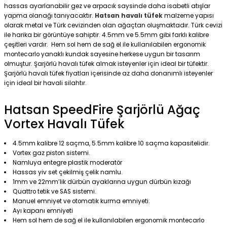
hassas ayarlanabilir gez ve arpacık saysinde daha isabetli atışlar
KAÇIRILMAYACAK FIRSAT
yapma olanağı tanıyacaktır.
Hatsan havalı tüfek
malzeme yapısı
5.0 Puan - 2 Yorumlar
PEŞIN FIYATINA 9 TAKSIT
olarak metal ve Türk cevizinden olan ağaçtan oluşmaktadır. Türk cevizi
Full Set Hatsan BT65 SB PCP Havalı Tüfek
ile harika bir görüntüye sahiptir. 4.5mm ve 5.5mm gibi farklı kalibre
çeşitleri vardır. Hem sol hem de sağ el ile kullanılabilen ergonomik
montecarlo yanaklı kundak sayesine herkese uygun bir tasarım
%25
olmuştur. Şarjörlü havalı tüfek almak isteyenler için ideal bir tüfektir.
Şarjörlü havalı tüfek fiyatları içerisinde az daha donanımlı isteyenler
29.999,00 TL
için ideal bir havali silahtır.
40.000,00 TL
SEPETE EKLE
Hatsan SpeedFire Şarjörlü Ağaç
Vortex Havalı Tüfek
4.5mm kalibre 12 saçma, 5.5mm kalibre 10 saçma kapasitelidir.
Vortex gaz piston sistemi.
Namluya entegre plastik moderatör
Hassas yiv set çekilmiş çelik namlu.
1mm ve 22mm’lik dürbün ayaklarına uygun dürbün kızağı
Quattro tetik ve SAS sistemi.
Manuel emniyet ve otomatik kurma emniyeti.
Ayı kapanı emniyeti
Hem sol hem de sağ el ile kullanılabilen ergonomik montecarlo
KARGO BEDAVA