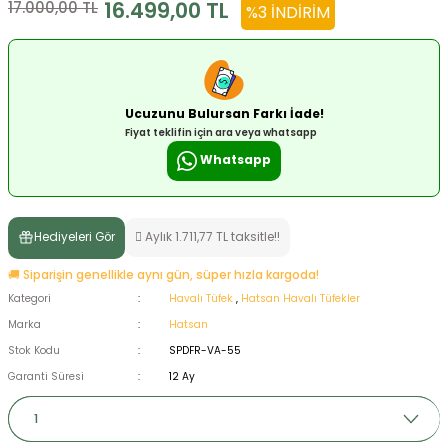
16.499,00 TL
17.000,00 TL
%3 İNDIRIM
ksesuarları
e, Tabure
a Mermisi
Ucuzunu Bulursan Farkı İade!
ermisi
rları
Fiyat teklifin için ara veya whatsapp
Whatsapp
uk
Hediyeleri Gör
Aylık 1.711,77 TL taksitle!!
🚚 Siparişin genellikle aynı gün, süper hızla kargoda!
Kategori
Havalı Tüfek
,
Hatsan Havalı Tüfekler
a
uk
Marka
Hatsan
Stok Kodu
SPDFR-VA-55
calar
Garanti Süresi
12 Ay