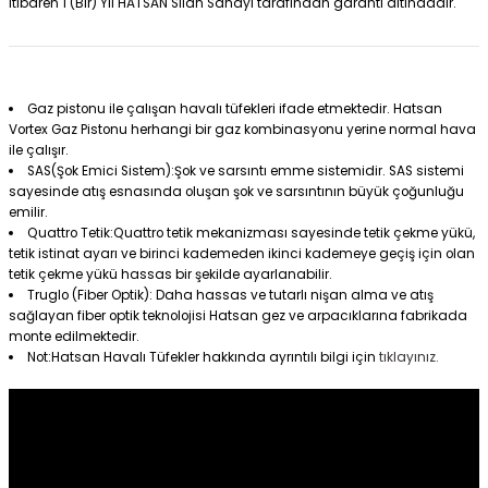
itibaren 1 (Bir) Yıl HATSAN Silah Sanayi tarafından garanti altındadır.
Gaz pistonu ile çalışan havalı tüfekleri ifade etmektedir. Hatsan
Vortex Gaz Pistonu herhangi bir gaz kombinasyonu yerine normal hava
ile çalışır.
SAS(Şok Emici Sistem):Şok ve sarsıntı emme sistemidir. SAS sistemi
sayesinde atış esnasında oluşan şok ve sarsıntının büyük çoğunluğu
emilir.
Quattro Tetik:Quattro tetik mekanizması sayesinde tetik çekme yükü,
tetik istinat ayarı ve birinci kademeden ikinci kademeye geçiş için olan
tetik çekme yükü hassas bir şekilde ayarlanabilir.
Truglo (Fiber Optik): Daha hassas ve tutarlı nişan alma ve atış
sağlayan fiber optik teknolojisi Hatsan gez ve arpacıklarına fabrikada
monte edilmektedir.
Not:Hatsan Havalı Tüfekler hakkında ayrıntılı bilgi için
tıklayınız.