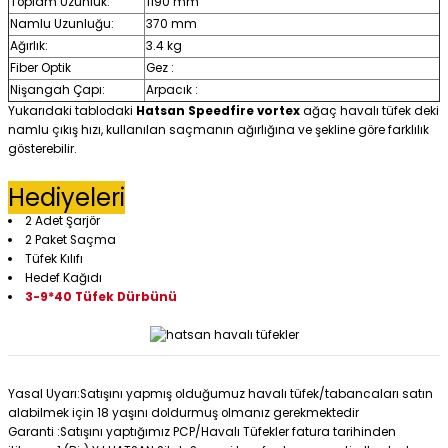
Toplam Uzunluk:
1190 mm
Namlu Uzunluğu:
370 mm
Ağırlık:
3.4 kg
Fiber Optik
Gez :
Nişangah Çapı:
Arpacık :
Yukarıdaki tablodaki
Hatsan Speedfire vortex
ağaç havalı tüfek deki
namlu çıkış hızı, kullanılan saçmanın ağırlığına ve şekline göre farklılık
gösterebilir.
Hediyeleri
2 Adet Şarjör
2 Paket Saçma
Tüfek Kılıfı
Hedef Kağıdı
3-9*40 Tüfek Dürbünü
Yasal Uyarı:Satışını yapmış olduğumuz havalı tüfek/tabancaları satın
alabilmek için 18 yaşını doldurmuş olmanız gerekmektedir
Garanti :Satışını yaptığımız PCP/Havalı Tüfekler fatura tarihinden