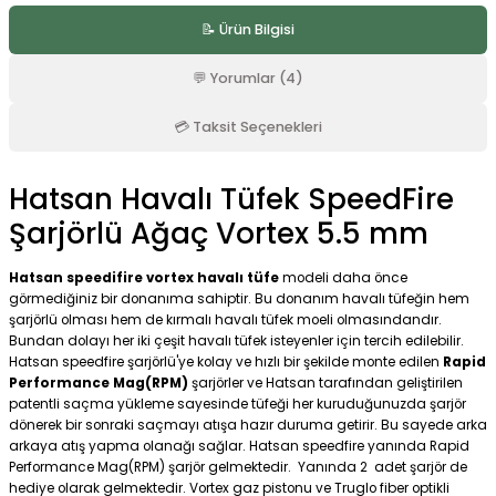
4.8 Puan - 15 Yorumlar
VADE FARKSIZ 9 TAKSIT
📝 Ürün Bilgisi
Hatsan Flash 101 Ultimate Combo PCP Havalı Tüfek Full Set
💬 Yorumlar (4)
%21
💳 Taksit Seçenekleri
23.599,00 TL
30.000,00 TL
Hatsan Havalı Tüfek SpeedFire
SEPETE EKLE
Şarjörlü Ağaç Vortex 5.5 mm
Hatsan speedifire vortex havalı tüfe
modeli daha önce
5.0 Puan - 5 Yorumlar
görmediğiniz bir donanıma sahiptir. Bu donanım havalı tüfeğin hem
Hatsan 500 Adet Flash Havalı Tüfek Saçması 5.5 mm
şarjörlü olması hem de kırmalı havalı tüfek moeli olmasındandır.
KARGO BEDAVA
Bundan dolayı her iki çeşit havalı tüfek isteyenler için tercih edilebilir.
%28
HEDIYE
Hatsan speedfire şarjörlü'ye kolay ve hızlı bir şekilde monte edilen
Rapid
540,00 TL
Performance Mag(RPM)
şarjörler ve Hatsan tarafından geliştirilen
750,00 TL
patentli saçma yükleme sayesinde tüfeği her kuruduğunuzda şarjör
Havale ile: 513,00 TL
dönerek bir sonraki saçmayı atışa hazır duruma getirir. Bu sayede arka
arkaya atış yapma olanağı sağlar. Hatsan speedfire yanında Rapid
SEPETE EKLE
Performance Mag(RPM) şarjör gelmektedir. Yanında 2 adet şarjör de
hediye olarak gelmektedir. Vortex gaz pistonu ve Truglo fiber optikli