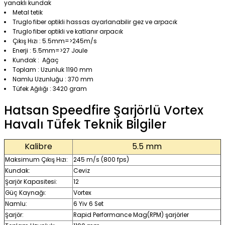
yanaklı kundak
Metal tetik
HEDIYELI
Truglo fiber optikli hassas ayarlanabilir gez ve arpacık
Truglo fiber optikli ve katlanır arpacık
Çıkış Hızı : 5.5mm=>245m/s
Enerji : 5.5mm=>27 Joule
Kundak : Ağaç
Toplam : Uzunluk 1190 mm
Namlu Uzunluğu : 370 mm
Tüfek Ağılığı : 3420 gram
Hatsan Speedfire Şarjörlü Vortex
Havalı Tüfek Teknik Bilgiler
Kalibre
5.5 mm
Maksimum Çıkış Hızı:
245 m/s (800 fps)
Kundak:
Ceviz
Şarjör Kapasitesi:
12
Güç Kaynağı:
Vortex
Namlu:
6 Yiv 6 Set
Şarjör:
Rapid Performance Mag(RPM) şarjörler