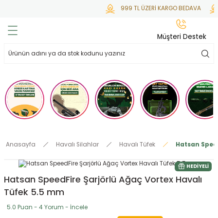
999 TL ÜZERİ KARGO BEDAVA
K
Geri Dön
Geri Dön
Geri Dön
Geri Dön
Geri Dön
Müşteri Destek
lar
hlar
irsoft
tdoor
ak
 Gas
alar
alar
/ BBs
çaklar
ekler
i
Tüfekler
rı
esuarları
Anasayfa
Havalı Silahlar
Havalı Tüfek
Hatsan Speed
bancalar
ksesuarı
i
ları
letleri
HEDIYELI
Hatsan SpeedFire Şarjörlü Ağaç Vortex Havalı
ekler
lar
a
Tüfek 5.5 mm
ekler
 Temizlik
abılar
5.0 Puan - 4 Yorum - İncele