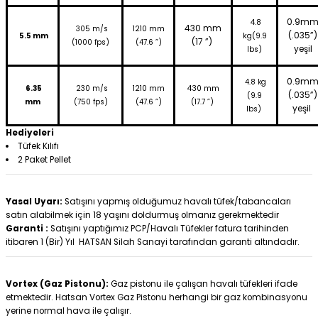
0.9m
4.8
430 mm
305 m/s
1210 mm
(.035”)
5.5 mm
kg(9.9
(17 ”)
(1000 fps)
(47.6 ”)
yeşil
lbs)
0.9m
4.8 kg
6.35
230 m/
s
1210 mm
430 mm
(.035”)
(9.9
mm
(750 fps)
(47.6 ”)
(17.7 ”)
yeşil
lbs)
Hediyeleri
Tüfek Kılıfı
2 Paket Pellet
Yasal Uyarı:
Satışını yapmış olduğumuz havalı tüfek/tabancaları
satın alabilmek için 18 yaşını doldurmuş olmanız gerekmektedir
Garanti :
Satışını yaptığımız PCP/Havalı Tüfekler fatura tarihinden
itibaren 1 (Bir) Yıl HATSAN Silah Sanayi tarafından garanti altındadır.
Vortex (Gaz Pistonu):
Gaz pistonu ile çalışan havalı tüfekleri ifade
etmektedir. Hatsan Vortex Gaz Pistonu herhangi bir gaz kombinasyonu
yerine normal hava ile çalışır.