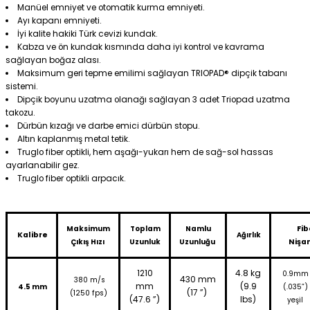
Manüel emniyet ve otomatik kurma emniyeti.
Ayı kapanı emniyeti.
İyi kalite hakiki Türk cevizi kundak.
Kabza ve ön kundak kısmında daha iyi kontrol ve kavrama
sağlayan boğaz alası.
Maksimum geri tepme emilimi sağlayan TRIOPAD® dipçik tabanı
sistemi.
Dipçik boyunu uzatma olanağı sağlayan 3 adet Triopad uzatma
takozu.
Dürbün kızağı ve darbe emici dürbün stopu.
Altın kaplanmış metal tetik.
Truglo fiber optikli, hem aşağı-yukarı hem de sağ-sol hassas
ayarlanabilir gez.
Truglo fiber optikli arpacık.
Maksimum
Toplam
Namlu
Fib
Kalibre
Ağırlık
Çıkış Hızı
Uzunluk
Uzunluğu
Nişa
1210
4.8 kg
0.9mm
430 mm
380 m/s
mm
(9.9
4.5 mm
(.035”)
(17 ”)
(1250 fps)
(47.6 ”)
lbs)
yeşil