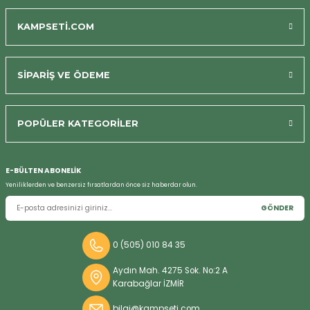
KAMPSETİ.COM
SİPARİŞ VE ÖDEME
POPÜLER KATEGORİLER
E-BÜLTEN ABONELİK
Yeniliklerden ve benzersiz fırsatlardan önce siz haberdar olun.
GÖNDER
0 (505) 010 84 35
Aydın Mah. 4275 Sok. No:2 A
Karabağlar İZMİR
bilgi@kampseti.com