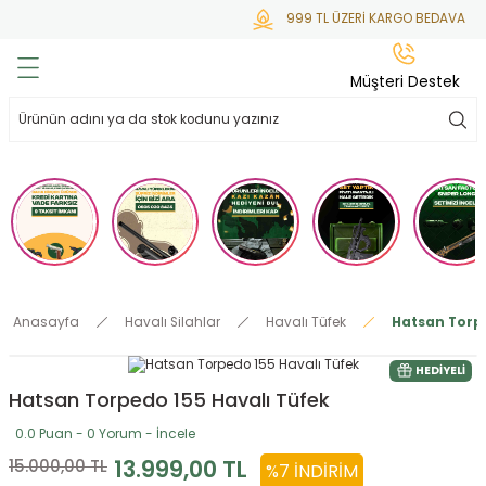
999 TL ÜZERİ KARGO BEDAVA
Geri Dön
Geri Dön
Geri Dön
Geri Dön
Geri Dön
Müşteri Destek
lar
hlar
irsoft
tdoor
ak
 Gas
alar
alar
/ BBs
çaklar
ekler
i
Tüfekler
rı
esuarları
Anasayfa
Havalı Silahlar
Havalı Tüfek
Hatsan Torpe
bancalar
ksesuarı
i
ları
letleri
HEDIYELI
Hatsan Torpedo 155 Havalı Tüfek
ekler
lar
a
0.0 Puan - 0 Yorum - İncele
ekler
 Temizlik
abılar
13.999,00 TL
15.000,00 TL
%7 İNDIRIM