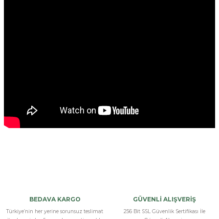
Bu ürüne ilk yorumu siz yapın!
Yorum Yaz
BEDAVA KARGO
GÜVENLİ ALIŞVERİŞ
Türkiye’nin her yerine sorunsuz teslimat
256 Bit SSL Güvenlik Sertifikası İle