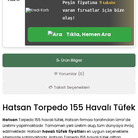
Peşin fiyatına
9 taksite
r
varan fırsatlar için bize
ulaş!
Tıkla, Hemen Ara
📝 Ürün Bilgisi
💬 Yorumlar (0)
💳 Taksit Seçenekleri
Hatsan Torpedo 155 Havalı Tüfek
Hatsan
Torpedo 155 havalı tüfek, Hatsan firması tarafından İzmir’de
üretimi yapılmaktadır. Tamamen yerli üretim olup, tüm dünyaya ihraç
edilmektedir. Hatsan
havalı tüfek fiyatları
en uygun seçeneklerle
sitemizde satılmaktadır. Hatsan Torpedo 155 havalı tüfek alttan