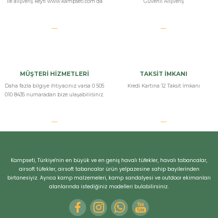
ile alışveriş keyfi www.kampseti.com’da
Güvenli Alışveriş
MÜŞTERİ HİZMETLERİ
TAKSİT İMKANI
Daha fazla bilgiye ihtiyacınız varsa 0 505
Kredi Kartına 12 Taksit İmkanı
010 8435 numaradan bize ulaşabilirsiniz.
Bizi Arayın
Kampseti, Türkiye'nin en büyük ve en geniş havalı tüfekler, havalı tabancalar,
airsoft tüfekler, airsoft tabancalar ürün yelpazesine sahip bayilerinden
birtanesiyiz. Ayrıca kamp malzemeleri, kamp sandalyesi ve outdoor ekimanları
alanlarında istediğiniz modelleri bulabilirsiniz.