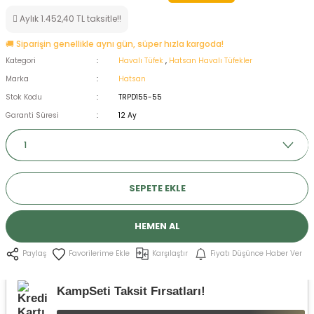
ksesuarları
e, Tabure
Aylık 1.452,40 TL taksitle!!
🚚 Siparişin genellikle aynı gün, süper hızla kargoda!
a Mermisi
Kategori
Havalı Tüfek
,
Hatsan Havalı Tüfekler
Marka
Hatsan
ermisi
rları
Stok Kodu
TRPD155-55
Garanti Süresi
12 Ay
uk
SEPETE EKLE
a
uk
HEMEN AL
Karşılaştır
Fiyatı Düşünce Haber Ver
Paylaş
calar
KampSeti Taksit Fırsatları!