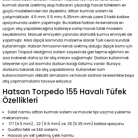
kurmalı olarak üretilmiş olup hatsanın çıkardığı havali tüfeklerin en
güçlü modellerinden biri diyebiliriz. Alttan kurmalı sistem ile
çalışmaktadır. 4.5 mm, 5.5 mm, 6.35mm olmak üzere 3 farklı kalibre
opsiyonunda üretim yapılmıştır. Bu kalibre farkları ile kendinize en
uygun atış yapabileceğiniz kalibreye sahip havalı tüfek modelini
seçebilirsiniz. Manuel emniyetin yanında otomatik kurma emniyeti de
yapılmıştır. Arka dipçik kısmında malzeme olarak Türk cevizi kundak
kullanılmıştır. Hatsan firmasının kendi üretmiş olduğu dipçik kısmı için
yapılan Triopad dediğimiz sistem sayesinde geri tepme eğilimini en
aza indirerek daha iyi bir atış imkanı sağlamıştır. Dürbün kullanmak
isteyenler için üst kısımda dürbün kızağı bölümü vardır. Buraya
dürbünü takarak da atış yapabilirsiniz. Kullanırken tüm
kullanıcılarımızın dikkatli olmalarını ve havalı silahlar ile kesinlikle boşa
atış yapmamalarını tavsiye ediyoruz.
Hatsan Torpedo 155 Havalı Tüfek
Özellikleri
Sabit namlu alttan kurmalı sistem ve mavzer tipi saçma yükleme
mekanizması.
.177 (4.5 mm) , .22 ( 5.5 mm) ve .25 (6.35 mm) kalibre opsiyonu
Quattro tetik ve SAS sistemi.
Hassas yiv set çekilmiş çelik namlu.