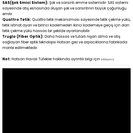
SAS(Şok Emici Sistem):
Şok ve sarsıntı emme sistemidir. SAS sistemi
sayesinde atış esnasında oluşan şok ve sarsıntının büyük çoğunluğu
emilir.
Quattro Tetik:
Quattro tetik mekanizması sayesinde tetik çekme yükü,
tetik istinat ayarı ve birinci kademeden ikinci kademeye geçiş için olan
tetik çekme yükü hassas bir şekilde ayarlanabilir.
Truglo (Fiber Optik):
Daha hassas ve tutarlı nişan alma ve atış
sağlayan fiber optik teknolojisi Hatsan gez ve arpacıklarına fabrikada
monte edilmektedir.
Not:
Hatsan Havalı Tüfekler hakkında ayrıntılı bilgi için
tıklayınız.