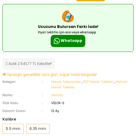
ksesuarları
e, Tabure
a Mermisi
Ucuzunu Bulursan Farkı İade!
Fiyat teklifin için ara veya whatsapp
ermisi
rları
Whatsapp
uk
Aylık 2.541,77 TL taksitle!!
🚚 Siparişin genellikle aynı gün, süper hızla kargoda!
Kategori
Havalı Tabancalar
,
PCP Havalı Tüfekler
,
Hatsan
Havalı Tüfekler
Marka
Hatsan
a
uk
Stok Kodu
VELOX-S
Garanti Süresi
12 Ay
calar
Kalibre
5.5 mm
6.35 mm