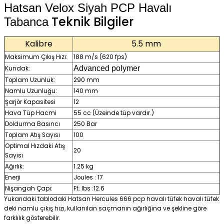
Hatsan Velox Siyah PCP Havalı
Teknik Bilgiler
Tabanca
Kalibre
5.5 mm
Maksimum Çıkış Hızı:
188 m/s (620 fps)
Advanced polymer
Kundak:
Toplam Uzunluk:
290 mm
Namlu Uzunluğu:
140 mm
Şarjör Kapasitesi
12
Hava Tüp Hacmi
55 cc (Üzeinde tüp vardır.)
Doldurma Basıncı
250 Bar
Toplam Atış Sayısı
100
Optimal Hızdaki Atış
20
Sayısı
Ağırlık:
1.25 kg
Enerji
Joules : 17
Nişangah Çapı:
Ft. Ibs :12.6
Yukarıdaki tablodaki Hatsan Hercules 666 pcp havalı tüfek havalı tüfek
deki namlu çıkış hızı, kullanılan saçmanın ağırlığına ve şekline göre
farklılık gösterebilir.