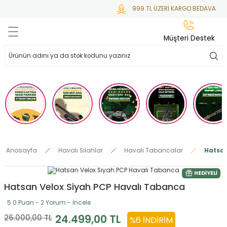
999 TL ÜZERİ KARGO BEDAVA
Geri Dön
Geri Dön
Geri Dön
Geri Dön
Geri Dön
Müşteri Destek
lar
hlar
irsoft
tdoor
ak
 Gas
alar
alar
/ BBs
çaklar
ekler
i
Tüfekler
rı
esuarları
Anasayfa
Havalı Silahlar
Havalı Tabancalar
Hatsan
bancalar
ksesuarı
i
ları
letleri
HEDIYELI
Hatsan Velox Siyah PCP Havalı Tabanca
ekler
lar
a
5.0 Puan - 2 Yorum - İncele
ekler
 Temizlik
abılar
24.499,00 TL
26.000,00 TL
%6 İNDIRIM