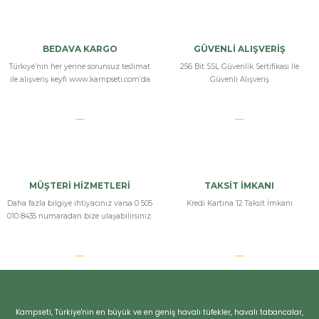
Hatsan Velox Siyah PCP Havalı Tabanca
güçlü bir tabanca arıyordum kampsetini aradım bana bu tabancayı
BEDAVA KARGO
GÜVENLİ ALIŞVERİŞ
önerdiler bu çok manyak makinaymış bayıldım tavsiye ederim herkese
Türkiye’nin her yerine sorunsuz teslimat
256 Bit SSL Güvenlik Sertifikası İle
ile alışveriş keyfi www.kampseti.com’da
Güvenli Alışveriş
k... ç... | 08/03/2025
hatsan velox
hatsandan yine çok güçlü bir havalı tabanca gelmiş. Güç isteyenlerin
modeli bu
MÜŞTERİ HİZMETLERİ
TAKSİT İMKANI
İsmail Sert | 13/01/2025
Daha fazla bilgiye ihtiyacınız varsa 0 505
Kredi Kartına 12 Taksit İmkanı
010 8435 numaradan bize ulaşabilirsiniz.
Bizi Arayın
Yorum Yaz
Kampseti, Türkiye'nin en büyük ve en geniş havalı tüfekler, havalı tabancalar,