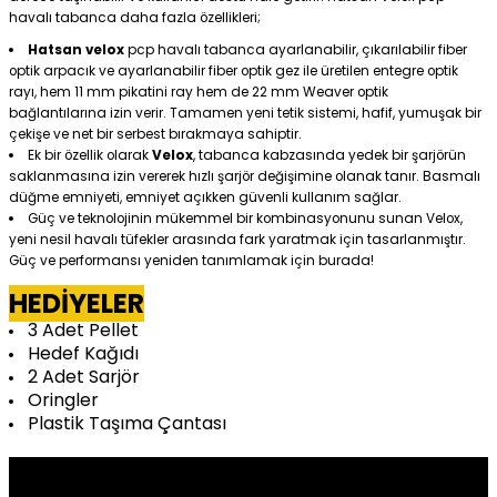
havalı tabanca daha fazla özellikleri;
SEPETE EKLE
Hatsan velox
pcp havalı tabanca ayarlanabilir, çıkarılabilir fiber
optik arpacık ve ayarlanabilir fiber optik gez ile üretilen entegre optik
Tükendi
rayı, hem 11 mm pikatini ray hem de 22 mm Weaver optik
bağlantılarına izin verir. Tamamen yeni tetik sistemi, hafif, yumuşak bir
0.0 Puan - 0 Yorumlar
çekişe ve net bir serbest bırakmaya sahiptir.
Hatsan Pointed Head 4,5 mm Havalı Tüfek Saçması
Ek bir özellik olarak
Velox
, tabanca kabzasında yedek bir şarjörün
saklanmasına izin vererek hızlı şarjör değişimine olanak tanır. Basmalı
%13
düğme emniyeti, emniyet açıkken güvenli kullanım sağlar.
28,34 TL
Güç ve teknolojinin mükemmel bir kombinasyonunu sunan Velox,
32,66 TL
yeni nesil havalı tüfekler arasında fark yaratmak için tasarlanmıştır.
KARGO BEDAVA
Havale ile: 26,92 TL
Güç ve performansı yeniden tanımlamak için burada!
HEDİYELER
STOKTA YOK
3 Adet Pellet
Hedef Kağıdı
2 Adet Sarjör
Oringler
Plastik Taşıma Çantası