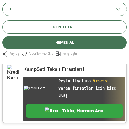
r
SEPETE EKLE
HEMEN AL
Karşılaştır
Paylaş
KampSeti Taksit Fırsatları!
Peşin fiyatına
9 taksite
varan fırsatlar için bize
ulaş!
Tıkla, Hemen Ara