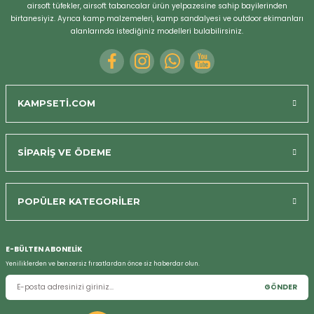
airsoft tüfekler, airsoft tabancalar ürün yelpazesine sahip bayilerinden
birtanesiyiz. Ayrıca kamp malzemeleri, kamp sandalyesi ve outdoor ekimanları
alanlarında istediğiniz modelleri bulabilirsiniz.
KAMPSETİ.COM
SİPARİŞ VE ÖDEME
POPÜLER KATEGORİLER
E-BÜLTEN ABONELİK
Yeniliklerden ve benzersiz fırsatlardan önce siz haberdar olun.
GÖNDER