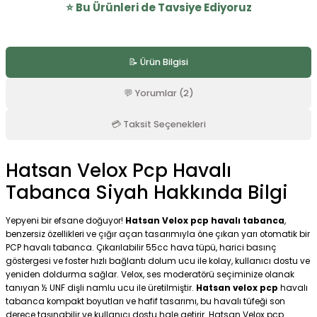
⭐️ Bu Ürünleri de Tavsiye Ediyoruz
5.0 Puan - 9 Yorumlar
📝 Ürün Bilgisi
Optima 3-9x32 Tüfek Dürbünü
💬 Yorumlar (2)
%15
1.699,00 TL
💳 Taksit Seçenekleri
2.000,00 TL
Havale ile: 1.614,05 TL
Hatsan Velox Pcp Havalı
SEPETE EKLE
Tabanca Siyah Hakkında Bilgi
★ VIDEOLU ÜRÜN
Yepyeni bir efsane doğuyor!
Hatsan Velox pcp havalı tabanca
,
5.0 Puan - 1 Yorumlar
VADE FARKSIZ 5 TAKSIT
benzersiz özellikleri ve çığır açan tasarımıyla öne çıkan yarı otomatik bir
Hatsan Çelik Scuba Tüp 3 Litre 300 Bar
PCP havalı tabanca. Çıkarılabilir 55cc hava tüpü, harici basınç
göstergesi ve foster hızlı bağlantı dolum ucu ile kolay, kullanıcı dostu ve
KARGO BEDAVA
yeniden doldurma sağlar. Velox, ses moderatörü seçiminize olanak
%4
tanıyan ½ UNF dişli namlu ucu ile üretilmiştir.
Hatsan velox pcp
havalı
7.450,00 TL
tabanca kompakt boyutları ve hafif tasarımı, bu havalı tüfeği son
7.800,00 TL
derece taşınabilir ve kullanıcı dostu hale getirir. Hatsan Velox pcp