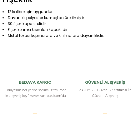
12 kalibre için uygundur.
Dayanıklı polyester kumaştan üretilmiştir.
30 fişek kapasitelidir.
Fişek konma kısımları kapaklıdır.
Metal tokası kopmalara ve kırılmalara dayanıklıdır.
Bu ürüne ilk yorumu siz yapın!
Yorum Yaz
BEDAVA KARGO
GÜVENLİ ALIŞVERİŞ
Türkiye’nin her yerine sorunsuz teslimat
256 Bit SSL Güvenlik Sertifikası İle
ile alışveriş keyfi www.kampseti.com’da
Güvenli Alışveriş