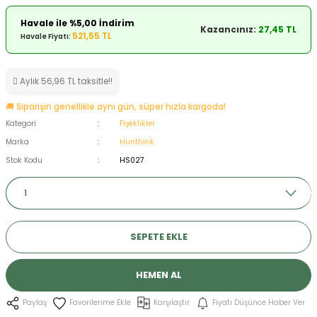
ksesuarları
e, Tabure
Havale ile %5,00 İndirim
Kazancınız:
27,45 TL
521,55 TL
Havale Fiyatı:
a Mermisi
Aylık 56,96 TL taksitle!!
ermisi
rları
🚚 Siparişin genellikle aynı gün, süper hızla kargoda!
uk
Kategori
Fişeklikler
Marka
Hunthink
Stok Kodu
HS027
a
uk
SEPETE EKLE
calar
HEMEN AL
Karşılaştır
Fiyatı Düşünce Haber Ver
Paylaş