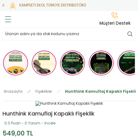
I
KAMPSETİ EKOL TÜRKİYE DİSTRİBÜTÖRÜ
Geri Dön
Geri Dön
Geri Dön
Geri Dön
Geri Dön
Müşteri Destek
lar
hlar
irsoft
tdoor
ak
 Gas
alar
alar
/ BBs
çaklar
ekler
i
Tüfekler
rı
esuarları
Anasayfa
Fişeklikler
Hunthink Kamuflaj Kapaklı Fişekli
bancalar
ksesuarı
i
ları
letleri
Hunthink Kamuflaj Kapaklı Fişeklik
ekler
lar
a
0.0 Puan - 0 Yorum - İncele
ekler
 Temizlik
abılar
549,00 TL