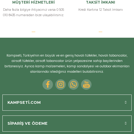
MÜŞTERİ HİZMETLERİ
TAKSİT İMKANI
Daha fazla bilgiye ihtiyacınız varsa 0 505
Kredi Kartına 12 Taksit İmkanı
010 8435 numaradan bize ulaşabilirsiniz.
Kampseti, Türkiye'nin en büyük ve en geniş havalı tüfekler, havalı tabancalar,
airsoft tüfekler, airsoft tabancalar ürün yelpazesine sahip bayilerinden
birtanesiyiz. Ayrıca kamp malzemeleri, kamp sandalyesi ve outdoor ekimanları
alanlarında istediğiniz modelleri bulabilirsiniz.
KAMPSETİ.COM
SİPARİŞ VE ÖDEME