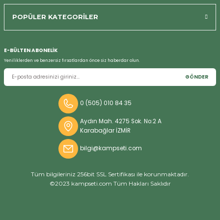
Bizi Arayın
POPÜLER KATEGORİLER
E-BÜLTEN ABONELİK
Yeniliklerden ve benzersiz fırsatlardan önce siz haberdar olun.
GÖNDER
0 (505) 010 84 35
Aydın Mah. 4275 Sok. No:2 A
Karabağlar İZMİR
bilgi@kampseti.com
Tüm bilgileriniz 256bit SSL Sertifikası ile korunmaktadır.
©2023 kampseti.com Tüm Hakları Saklıdır