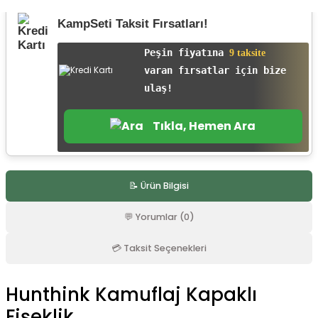
r
KampSeti Taksit Fırsatları!
Peşin fiyatına
9 taksite
varan fırsatlar için bize
ulaş!
Tıkla, Hemen Ara
📝 Ürün Bilgisi
💬 Yorumlar (0)
💳 Taksit Seçenekleri
Hunthink Kamuflaj Kapaklı
Fişeklik