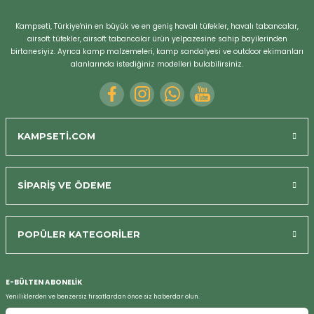
Kampseti, Türkiye'nin en büyük ve en geniş havalı tüfekler, havalı tabancalar,
airsoft tüfekler, airsoft tabancalar ürün yelpazesine sahip bayilerinden
birtanesiyiz. Ayrıca kamp malzemeleri, kamp sandalyesi ve outdoor ekimanları
alanlarında istediğiniz modelleri bulabilirsiniz.
KAMPSETİ.COM
SİPARİŞ VE ÖDEME
POPÜLER KATEGORİLER
Bizi Arayın
E-BÜLTEN ABONELİK
Yeniliklerden ve benzersiz fırsatlardan önce siz haberdar olun.