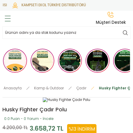
ISI
KAMPSETİ EKOL TÜRKİYE DİSTRİBÜTÖRÜ
Geri Dön
Geri Dön
Geri Dön
Geri Dön
Geri Dön
Müşteri Destek
lar
hlar
irsoft
tdoor
ak
 Gas
alar
alar
/ BBs
çaklar
ekler
i
Tüfekler
rı
esuarları
Anasayfa
Kamp & Outdoor
Çadır
Husky Fighter Ça
bancalar
ksesuarı
i
ları
letleri
Husky Fighter Çadır Polu
ekler
lar
a
0.0 Puan - 0 Yorum - İncele
ekler
 Temizlik
abılar
3.658,72 TL
4.200,00 TL
%13 İNDIRIM