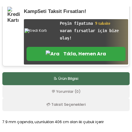
r
KampSeti Taksit Fırsatları!
Peşin fiyatına
9 taksite
varan fırsatlar için bize
ulaş!
Tıkla, Hemen Ara
📝 Ürün Bilgisi
💬 Yorumlar (0)
💳 Taksit Seçenekleri
7.9 mm çapında, uzunlukları 406 cm olan iki çubuk içerir