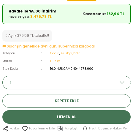
ksesuarları
e, Tabure
Havale ile %5,00 İndirim
Kazancınız:
182,94 TL
3.475,78 TL
Havale Fiyatı:
a Mermisi
Aylık 379,59 TL taksitle!!
ermisi
rları
🚚 Siparişin genellikle aynı gün, süper hızla kargoda!
uk
Kategori
Çadır
,
Husky Çadır
Marka
Husky
Stok Kodu
16.0.HUS.CAM0H0-4978.000
a
uk
SEPETE EKLE
calar
HEMEN AL
Karşılaştır
Fiyatı Düşünce Haber Ver
Paylaş