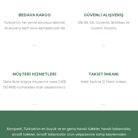
Yorum Yaz
BEDAVA KARGO
GÜVENLİ ALIŞVERİŞ
Türkiye’nin her yerine sorunsuz teslimat
256 Bit SSL Güvenlik Sertifikası İle
ile alışveriş keyfi www.kampseti.com’da
Güvenli Alışveriş
MÜŞTERİ HİZMETLERİ
TAKSİT İMKANI
Daha fazla bilgiye ihtiyacınız varsa 0 505
Kredi Kartına 12 Taksit İmkanı
010 8435 numaradan bize ulaşabilirsiniz.
Kampseti, Türkiye'nin en büyük ve en geniş havalı tüfekler, havalı tabancalar,
airsoft tüfekler, airsoft tabancalar ürün yelpazesine sahip bayilerinden