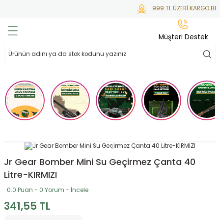
999 TL ÜZERİ KARGO BED
Geri Dön
Geri Dön
Geri Dön
Geri Dön
Geri Dön
Müşteri Destek
lar
hlar
irsoft
tdoor
ak
 Gas
alar
alar
/ BBs
çaklar
ekler
i
Tüfekler
rı
esuarları
bancalar
ksesuarı
i
ları
letleri
Jr Gear Bomber Mini Su Geçirmez Çanta 40
Litre-KIRMIZI
ekler
lar
a
0.0 Puan - 0 Yorum - İncele
341,55 TL
ekler
 Temizlik
abılar