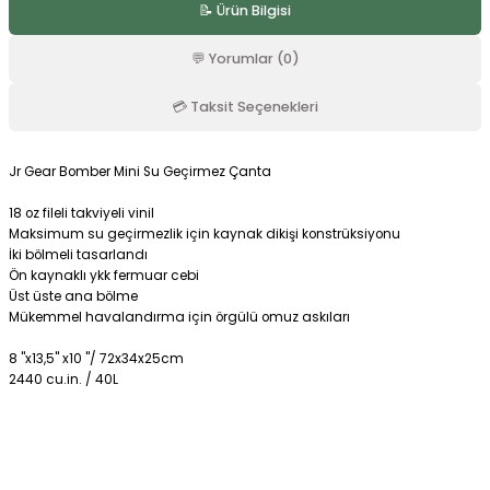
📝 Ürün Bilgisi
r
💬 Yorumlar (0)
💳 Taksit Seçenekleri
Jr Gear Bomber Mini Su Geçirmez Çanta
18 oz fileli takviyeli vinil
Maksimum su geçirmezlik için kaynak dikişi konstrüksiyonu
İki bölmeli tasarlandı
Ön kaynaklı ykk fermuar cebi
Üst üste ana bölme
Mükemmel havalandırma için örgülü omuz askıları
8 "x13,5" x10 "/ 72x34x25cm
2440 cu.in. / 40L
Bu ürüne ilk yorumu siz yapın!