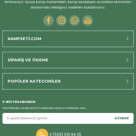
birtanesiyiz. Ayrıca kamp malzemeleri, kamp sandalyesi ve outdoor ekimanları
alanlarında istediğiniz modelleri bulabilirsiniz.
KAMPSETİ.COM
SİPARİŞ VE ÖDEME
POPÜLER KATEGORİLER
Bizi Arayın
E-BÜLTEN ABONELİK
Yeniliklerden ve benzersiz fırsatlardan önce siz haberdar olun.
GÖNDER
0 (505) 010 84 35