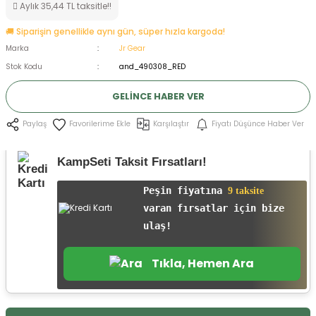
Aylık 35,44 TL taksitle!!
ksesuarları
e, Tabure
🚚 Siparişin genellikle aynı gün, süper hızla kargoda!
Marka
Jr Gear
a Mermisi
Stok Kodu
and_490308_RED
ermisi
rları
GELINCE HABER VER
uk
Karşılaştır
Fiyatı Düşünce Haber Ver
Paylaş
KampSeti Taksit Fırsatları!
Peşin fiyatına
9 taksite
varan fırsatlar için bize
a
uk
ulaş!
calar
Tıkla, Hemen Ara