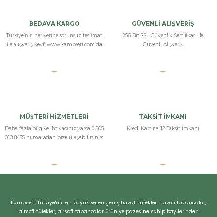
Yorum Yaz
BEDAVA KARGO
GÜVENLİ ALIŞVERİŞ
Türkiye’nin her yerine sorunsuz teslimat
256 Bit SSL Güvenlik Sertifikası İle
ile alışveriş keyfi www.kampseti.com’da
Güvenli Alışveriş
MÜŞTERİ HİZMETLERİ
TAKSİT İMKANI
Daha fazla bilgiye ihtiyacınız varsa 0 505
Kredi Kartına 12 Taksit İmkanı
010 8435 numaradan bize ulaşabilirsiniz.
Kampseti, Türkiye'nin en büyük ve en geniş havalı tüfekler, havalı tabancalar,
airsoft tüfekler, airsoft tabancalar ürün yelpazesine sahip bayilerinden