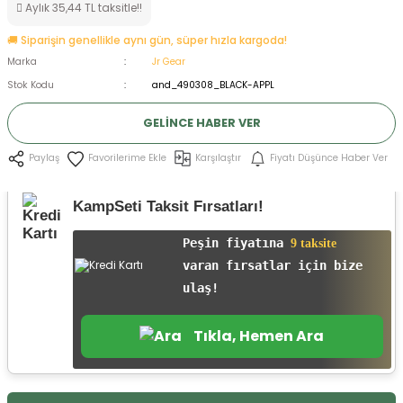
Aylık 35,44 TL taksitle!!
ksesuarları
e, Tabure
🚚 Siparişin genellikle aynı gün, süper hızla kargoda!
Marka
Jr Gear
a Mermisi
Stok Kodu
and_490308_BLACK-APPL
ermisi
rları
GELINCE HABER VER
uk
Karşılaştır
Fiyatı Düşünce Haber Ver
Paylaş
KampSeti Taksit Fırsatları!
Peşin fiyatına
9 taksite
varan fırsatlar için bize
a
uk
ulaş!
calar
Tıkla, Hemen Ara