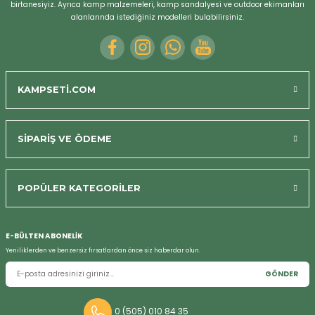
birtanesiyiz. Ayrıca kamp malzemeleri, kamp sandalyesi ve outdoor ekimanları
alanlarında istediğiniz modelleri bulabilirsiniz.
KAMPSETİ.COM
SİPARİŞ VE ÖDEME
POPÜLER KATEGORİLER
Bizi Arayın
E-BÜLTEN ABONELİK
Yeniliklerden ve benzersiz fırsatlardan önce siz haberdar olun.
GÖNDER
0 (505) 010 84 35