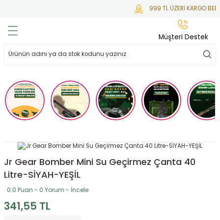
999 TL ÜZERİ KARGO BEDA
Geri Dön
Geri Dön
Geri Dön
Geri Dön
Geri Dön
Müşteri Destek
lar
hlar
irsoft
tdoor
ak
 Gas
alar
alar
/ BBs
çaklar
ekler
i
Tüfekler
rı
esuarları
bancalar
ksesuarı
i
ları
letleri
Jr Gear Bomber Mini Su Geçirmez Çanta 40
Litre-SİYAH-YEŞİL
ekler
lar
a
0.0 Puan - 0 Yorum - İncele
341,55 TL
ekler
 Temizlik
abılar