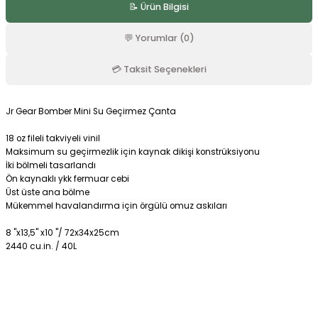
📝 Ürün Bilgisi
r
💬 Yorumlar (0)
💳 Taksit Seçenekleri
Jr Gear Bomber Mini Su Geçirmez Çanta
18 oz fileli takviyeli vinil
Maksimum su geçirmezlik için kaynak dikişi konstrüksiyonu
İki bölmeli tasarlandı
Ön kaynaklı ykk fermuar cebi
Üst üste ana bölme
Mükemmel havalandırma için örgülü omuz askıları
8 "x13,5" x10 "/ 72x34x25cm
2440 cu.in. / 40L
Bu ürüne ilk yorumu siz yapın!