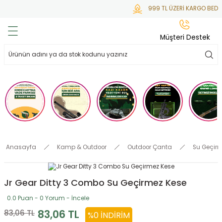
999 TL ÜZERİ KARGO BEDAV
Geri Dön
Geri Dön
Geri Dön
Geri Dön
Geri Dön
Müşteri Destek
lar
hlar
irsoft
tdoor
ak
 Gas
alar
alar
/ BBs
çaklar
ekler
i
Tüfekler
rı
esuarları
Anasayfa
Kamp & Outdoor
Outdoor Çanta
Su Geçir
bancalar
ksesuarı
i
ları
letleri
Jr Gear Ditty 3 Combo Su Geçirmez Kese
ekler
lar
a
0.0 Puan - 0 Yorum - İncele
ekler
 Temizlik
abılar
83,06 TL
83,06 TL
%0 İNDIRIM