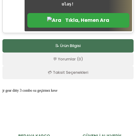
ulaş!
r
Tıkla, Hemen Ara
📝 Ürün Bilgisi
💬 Yorumlar (0)
💳 Taksit Seçenekleri
jr gear ditty 3 combo su geçirmez kese
Bu ürüne ilk yorumu siz yapın!
Yorum Yaz
BEDAVA KARGO
GÜVENLİ ALIŞVERİŞ