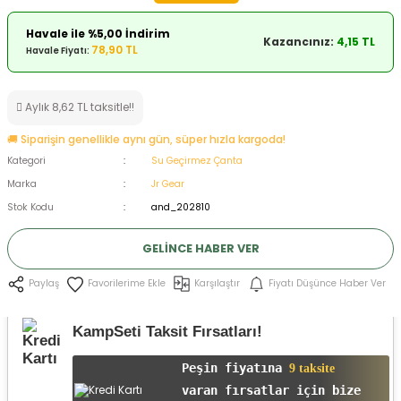
ksesuarları
e, Tabure
Havale ile %5,00 İndirim
Kazancınız:
4,15 TL
78,90 TL
Havale Fiyatı:
a Mermisi
Aylık 8,62 TL taksitle!!
ermisi
rları
🚚 Siparişin genellikle aynı gün, süper hızla kargoda!
uk
Kategori
Su Geçirmez Çanta
Marka
Jr Gear
Stok Kodu
and_202810
GELINCE HABER VER
Karşılaştır
Fiyatı Düşünce Haber Ver
a
uk
Paylaş
calar
KampSeti Taksit Fırsatları!
Peşin fiyatına
9 taksite
varan fırsatlar için bize