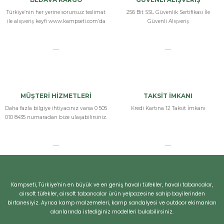
Türkiye’nin her yerine sorunsuz teslimat
256 Bit SSL Güvenlik Sertifikası İle
ile alışveriş keyfi www.kampseti.com’da
Güvenli Alışveriş
MÜŞTERİ HİZMETLERİ
TAKSİT İMKANI
Daha fazla bilgiye ihtiyacınız varsa 0 505
Kredi Kartına 12 Taksit İmkanı
010 8435 numaradan bize ulaşabilirsiniz.
Kampseti, Türkiye'nin en büyük ve en geniş havalı tüfekler, havalı tabancalar,
airsoft tüfekler, airsoft tabancalar ürün yelpazesine sahip bayilerinden
birtanesiyiz. Ayrıca kamp malzemeleri, kamp sandalyesi ve outdoor ekimanları
alanlarında istediğiniz modelleri bulabilirsiniz.