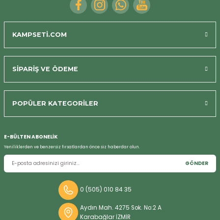
KAMPSETİ.COM
SİPARİŞ VE ÖDEME
POPÜLER KATEGORİLER
Bizi Arayın
E-BÜLTEN ABONELİK
Yeniliklerden ve benzersiz fırsatlardan önce siz haberdar olun.
GÖNDER
0 (505) 010 84 35
Aydın Mah. 4275 Sok. No:2 A
Karabağlar İZMİR