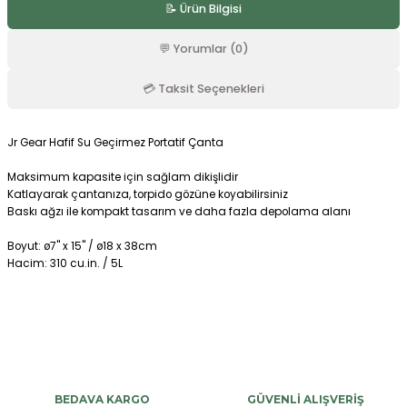
📝 Ürün Bilgisi
r
💬 Yorumlar (0)
💳 Taksit Seçenekleri
Jr Gear Hafif Su Geçirmez Portatif Çanta
Maksimum kapasite için sağlam dikişlidir
Katlayarak çantanıza, torpido gözüne koyabilirsiniz
Baskı ağzı ile kompakt tasarım ve daha fazla depolama alanı
Boyut: ø7" x 15" / ø18 x 38cm
Hacim: 310 cu.in. / 5L
Bu ürüne ilk yorumu siz yapın!
Yorum Yaz
BEDAVA KARGO
GÜVENLİ ALIŞVERİŞ