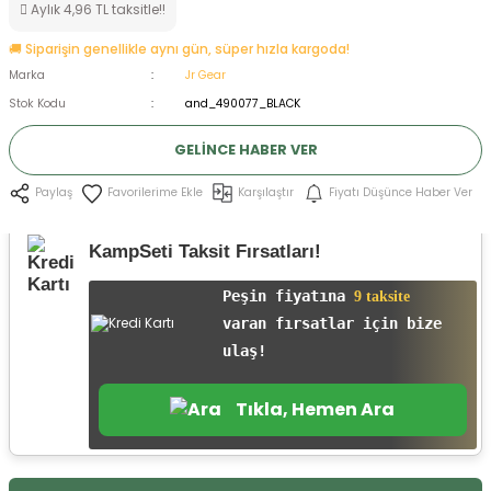
Aylık 4,96 TL taksitle!!
ksesuarları
e, Tabure
🚚 Siparişin genellikle aynı gün, süper hızla kargoda!
Marka
Jr Gear
a Mermisi
Stok Kodu
and_490077_BLACK
ermisi
rları
GELINCE HABER VER
uk
Karşılaştır
Fiyatı Düşünce Haber Ver
Paylaş
KampSeti Taksit Fırsatları!
Peşin fiyatına
9 taksite
varan fırsatlar için bize
a
uk
ulaş!
calar
Tıkla, Hemen Ara