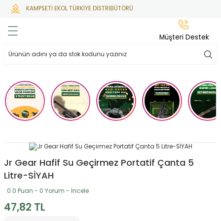
KAMPSETİ EKOL TÜRKİYE DİSTRİBÜTÖRÜ
Geri Dön
Geri Dön
Geri Dön
Geri Dön
Geri Dön
Müşteri Destek
lar
hlar
irsoft
tdoor
ak
 Gas
alar
alar
/ BBs
çaklar
ekler
i
Tüfekler
rı
esuarları
bancalar
ksesuarı
i
ları
letleri
Jr Gear Hafif Su Geçirmez Portatif Çanta 5
Litre-SİYAH
ekler
Aleti
a
0.0 Puan - 0 Yorum - İncele
47,82 TL
ekler
lar
 Temizlik
abılar