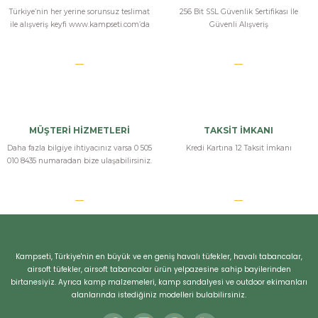
Türkiye’nin her yerine sorunsuz teslimat
256 Bit SSL Güvenlik Sertifikası İle
ile alışveriş keyfi www.kampseti.com’da
Güvenli Alışveriş
MÜŞTERİ HİZMETLERİ
TAKSİT İMKANI
Daha fazla bilgiye ihtiyacınız varsa 0 505
Kredi Kartına 12 Taksit İmkanı
010 8435 numaradan bize ulaşabilirsiniz.
Kampseti, Türkiye'nin en büyük ve en geniş havalı tüfekler, havalı tabancalar,
airsoft tüfekler, airsoft tabancalar ürün yelpazesine sahip bayilerinden
birtanesiyiz. Ayrıca kamp malzemeleri, kamp sandalyesi ve outdoor ekimanları
alanlarında istediğiniz modelleri bulabilirsiniz.