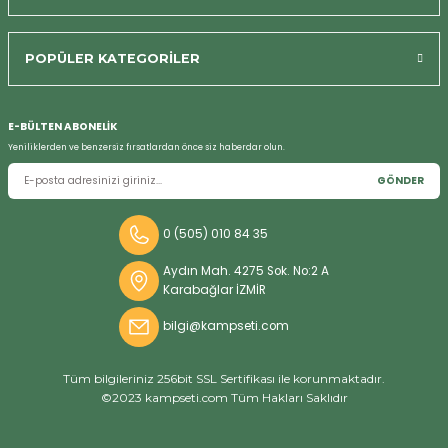
POPÜLER KATEGORİLER
Bizi Arayın
E-BÜLTEN ABONELİK
Yeniliklerden ve benzersiz fırsatlardan önce siz haberdar olun.
GÖNDER
0 (505) 010 84 35
Aydın Mah. 4275 Sok. No:2 A
Karabağlar İZMİR
bilgi@kampseti.com
Tüm bilgileriniz 256bit SSL Sertifikası ile korunmaktadır.
©2023 kampseti.com Tüm Hakları Saklıdır