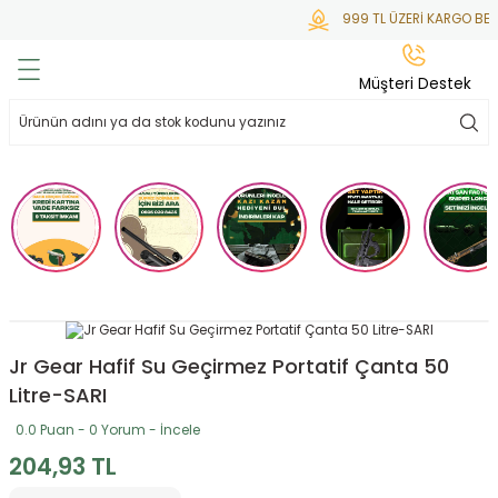
999 TL ÜZERİ KARGO BED
Geri Dön
Geri Dön
Geri Dön
Geri Dön
Geri Dön
Müşteri Destek
lar
hlar
irsoft
tdoor
ak
 Gas
alar
alar
/ BBs
çaklar
ekler
i
Tüfekler
rı
esuarları
bancalar
ksesuarı
i
ları
letleri
Jr Gear Hafif Su Geçirmez Portatif Çanta 50
Litre-SARI
ekler
lar
a
0.0 Puan - 0 Yorum - İncele
204,93 TL
ekler
 Temizlik
abılar