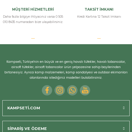
MÜŞTERİ HİZMETLERİ
TAKSİT İMKANI
Daha fazla bilgiye ihtiyacınız varsa 0 505
Kredi Kartına 12 Taksit İmkanı
010 8435 numaradan bize ulaşabilirsiniz.
Kampseti, Türkiye'nin en büyük ve en geniş havalı tüfekler, havalı tabancalar,
airsoft tüfekler, airsoft tabancalar ürün yelpazesine sahip bayilerinden
birtanesiyiz. Ayrıca kamp malzemeleri, kamp sandalyesi ve outdoor ekimanları
alanlarında istediğiniz modelleri bulabilirsiniz.
KAMPSETİ.COM
SİPARİŞ VE ÖDEME