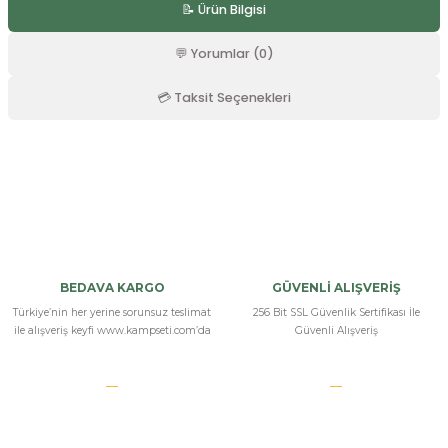
📝 Ürün Bilgisi
r
💬 Yorumlar (0)
💳 Taksit Seçenekleri
Bu ürüne ilk yorumu siz yapın!
Yorum Yaz
BEDAVA KARGO
GÜVENLİ ALIŞVERİŞ
Türkiye’nin her yerine sorunsuz teslimat
256 Bit SSL Güvenlik Sertifikası İle
ile alışveriş keyfi www.kampseti.com’da
Güvenli Alışveriş