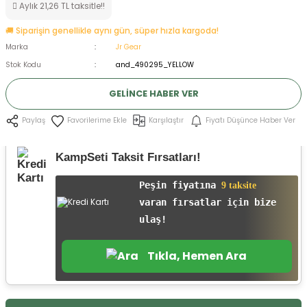
Aylık 21,26 TL taksitle!!
ksesuarları
e, Tabure
🚚 Siparişin genellikle aynı gün, süper hızla kargoda!
Marka
Jr Gear
a Mermisi
Stok Kodu
and_490295_YELLOW
ermisi
rları
GELINCE HABER VER
uk
Karşılaştır
Fiyatı Düşünce Haber Ver
Paylaş
KampSeti Taksit Fırsatları!
Peşin fiyatına
9 taksite
varan fırsatlar için bize
a
uk
ulaş!
calar
Tıkla, Hemen Ara